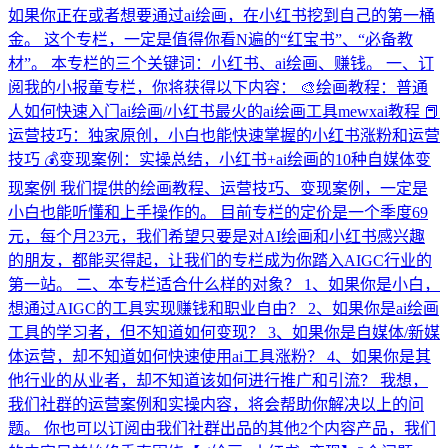
如果你正在或者想要通过ai绘画，在小红书挖到自己的第一桶
金。 这个专栏，一定是值得你看N遍的“红宝书”、“必备教
材”。 本专栏的三个关键词：小红书、ai绘画、赚钱。 一、订
阅我的小报童专栏，你将获得以下内容： 🎨绘画教程：普通
人如何快速入门ai绘画/小红书最火的ai绘画工具mewxai教程 📕
运营技巧：独家原创，小白也能快速掌握的小红书涨粉和运营
技巧 💰变现案例：实操总结，小红书+ai绘画的10种自媒体变
现案例 我们提供的绘画教程、运营技巧、变现案例，一定是
小白也能听懂和上手操作的。 目前专栏的定价是一个季度69
元，每个月23元，我们希望只要是对AI绘画和小红书感兴趣
的朋友，都能买得起，让我们的专栏成为你踏入AIGC行业的
第一站。 二、本专栏适合什么样的对象？ 1、如果你是小白，
想通过AIGC的工具实现赚钱和职业自由？ 2、如果你是ai绘画
工具的学习者，但不知道如何变现？ 3、如果你是自媒体/新媒
体运营，却不知道如何快速使用ai工具涨粉？ 4、如果你是其
他行业的从业者，却不知道该如何进行推广和引流？ 我想，
我们社群的运营案例和实操内容，将会帮助你解决以上的问
题。 你也可以订阅由我们社群出品的其他2个内容产品，我们