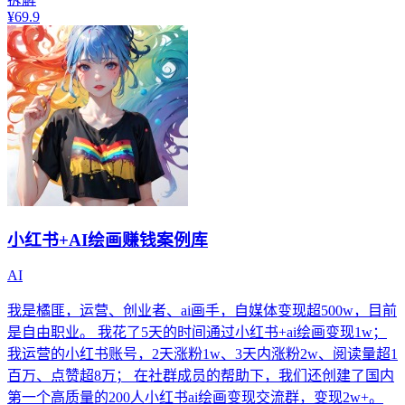
¥69.9
小红书+AI绘画赚钱案例库
AI
我是橘匪，运营、创业者、ai画手，自媒体变现超500w，目前
是自由职业。 我花了5天的时间通过小红书+ai绘画变现1w；
我运营的小红书账号，2天涨粉1w、3天内涨粉2w、阅读量超1
百万、点赞超8万； 在社群成员的帮助下，我们还创建了国内
第一个高质量的200人小红书ai绘画变现交流群，变现2w+。