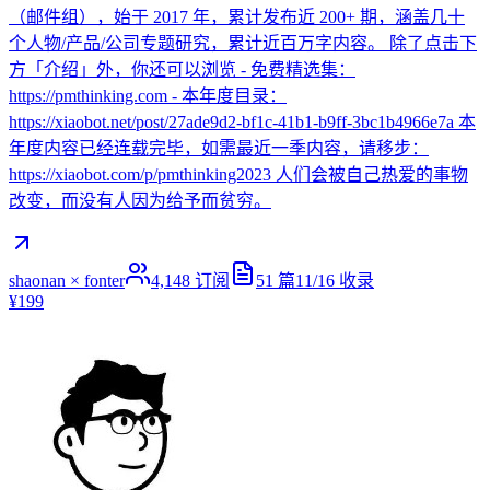
（邮件组），始于 2017 年，累计发布近 200+ 期，涵盖几十
个人物/产品/公司专题研究，累计近百万字内容。 除了点击下
方「介绍」外，你还可以浏览 - 免费精选集：
https://pmthinking.com - 本年度目录：
https://xiaobot.net/post/27ade9d2-bf1c-41b1-b9ff-3bc1b4966e7a 本
年度内容已经连载完毕，如需最近一季内容，请移步：
https://xiaobot.com/p/pmthinking2023 人们会被自己热爱的事物
改变，而没有人因为给予而贫穷。
shaonan × fonter
4,148
订阅
51
篇
11/16
收录
¥199