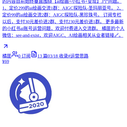
的内容目前始终垂直围绕【ai绘画+小红书+变现】3个问题。
1、定价299的ai绘画交流1群：AIGC探险队-圣玛丽亚号。 2、
定价99的ai绘画交流2群：AIGC探险队-黑珍珠号。 订阅专栏
以后，支付30元差价进2群、支付230元差价进1群。 更多最新
的小红书ai账号运营问题，欢迎付费进入交流群。 橘匪的个人
微信：see-and-exist，欢迎AIGC、AI绘画相关从业者链接🔗。
橘匪
0
订阅
13
篇
03/18
收录
#
运营思路
¥69