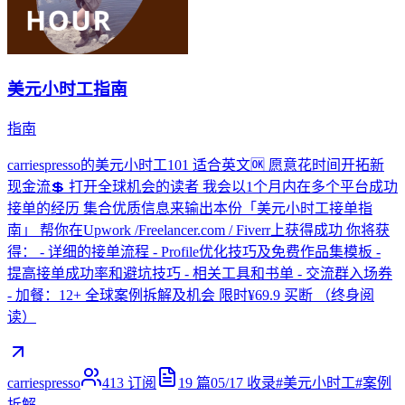
美元小时工指南
指南
carriespresso的美元小时工101 适合英文🆗 愿意花时间开拓新
现金流💲 打开全球机会的读者 我会以1个月内在多个平台成功
接单的经历 集合优质信息来输出本份「美元小时工接单指
南」 帮你在Upwork /Freelancer.com / Fiverr上获得成功 你将获
得： - 详细的接单流程 - Profile优化技巧及免费作品集模板 -
提高接单成功率和避坑技巧 - 相关工具和书单 - 交流群入场券
- 加餐：12+ 全球案例拆解及机会 限时¥69.9 买断 （终身阅
读）
carriespresso
413
订阅
19
篇
05/17
收录
#
美元小时工
#
案例
拆解