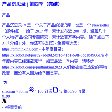
产品沉思录 | 第四季（完结）
产品
产品沉思录™ 是一个关于产品的知识库，也是一个 Newsletter
（邮件组），始于 2017 年，累计发布近 200+ 期，涵盖几十
个人物/产品/公司专题研究，累计近百万字内容。 除了点击下
方「介绍」外，你还可以浏览 - 免费精选集：
https://pmthinking.com - 本年度目录：
https://xiaobot.net/post/27ade9d2-bf1c-41b1-b9ff-3bc1b4966e7a 本
年度内容已经连载完毕，如需最近一季内容，请移步：
https://xiaobot.com/p/pmthinking2023 人们会被自己热爱的事物
改变，而没有人因为给予而贫穷。
shaonan × fonter
4,165
订阅
42
篇
05/30
收录
¥199
小报童导航