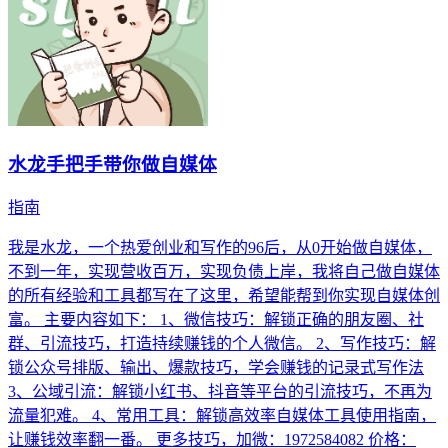
水龙手把手带你做自媒体
指南
我是水龙，一个热爱创业和写作的96后，从0开始做自媒体，
不到一年，实现营收百万，实现负债上岸，我将自己做自媒体
的所有经验和工具都写在了这里，希望能帮到你实现自媒体创
富。 主要内容如下： 1、微信技巧：解锁正确的朋友圈、社
群、引流技巧，打造持续赚钱的个人微信。 2、写作技巧：解
锁公众号排版、输出、爆款技巧，学会赚钱的记录式写作法
3、公域引流：解锁小红书、抖音等平台的引流技巧，不再为
流量犯难。 4、常用工具：解锁高效率自媒体工具使用指南，
让赚钱效率翻一番。 更多技巧，加微：1972584082 价格：