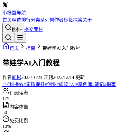
小报童导航
首页
精选
排行
分类
系列
创作者
标签
探索
关于
提交专栏
搜索
F
首页
指南
带娃学AI入门教程
带娃学AI入门教程
作者
闻彬
2023/10/24
开刊
2023/12/14
更新
#
学科提效
#
素质提升
#
创业
#
阅读
#
AI
#
案例库
#
笔记
#
指南
订阅读者
175
内容体量
50
免费比例
10
%