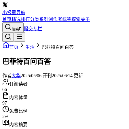
小报童导航
首页
精选
排行
分类
系列
创作者
标签
探索
关于
提交专栏
搜索
F
首页
生活
巴菲特百问百答
巴菲特百问百答
作者
大华
2025/05/06
开刊
2025/06/14
更新
订阅读者
66
内容体量
97
免费比例
2
%
内容摘要