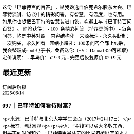
这份「巴菲特百问百答」，是我遴选自伯克希尔股东大会、巴
菲特演讲、访谈中的精彩问答，有智慧，有温度，也有用。
如果你也想把巴菲特的智慧装进口袋，欢迎上车《巴菲特百问
百答》。 你将获得： - 100+条精彩问答（持续更新中） - 每条
问答，均是中英对照 + 内容结构化 + 来源标注 - 永久买断制：
一次购买，永久回看 - 完结小赠礼：100条问答全部上线后，
我会整理成epub电子书，免费送你（+V：Dahua1359可领取）
定价说明： - 早鸟价：¥19.9 元 - 完更后恢复原价 ¥29.9 元
最近更新
订阅后解锁
2025/06/14
097｜巴菲特如何看待财富？
<p>来源：巴菲特与北京大学学生会面（2017年2月17日）</p>
<p>标签：#财富观</p><p>导语：“金钱可以买大多数东西，
但买不到时间和爱。”巴菲特用最朴实的比喻道破财富的本质