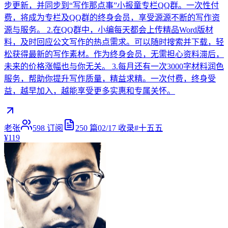
步更新，并同步到“写作那点事”小报童专栏QQ群。一次性付
费，将成为专栏及QQ群的终身会员，享受源源不断的写作资
源与服务。 2.在QQ群中，小编每天都会上传精品Word版材
料，及时回应公文写作的热点需求。可以随时搜索并下载，轻
松获得最新的写作素材。作为终身会员，无需担心资料滞后，
未来的价格涨幅也与你无关。 3.每月还有一次3000字材料润色
服务，帮助你提升写作质量，精益求精。一次付费，终身受
益，越早加入，越能享受更多实惠和专属关怀。
老张
598
订阅
250
篇
02/17
收录
#
十五五
¥119