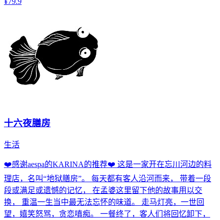
¥79.9
十六夜膳房
生活
❤️感谢aespa的KARINA的推荐❤️ 这是一家开在忘川河边的料
理店，名叫“地狱膳房”。 每天都有客人沿河而来， 带着一段
段或满足或遗憾的记忆， 在孟婆这里留下他的故事用以交
换， 重温一生当中最无法忘怀的味道。 走马灯亮，一世回
望，嬉笑怒骂，贪恋嗔痴。 一餐终了，客人们将回忆卸下，