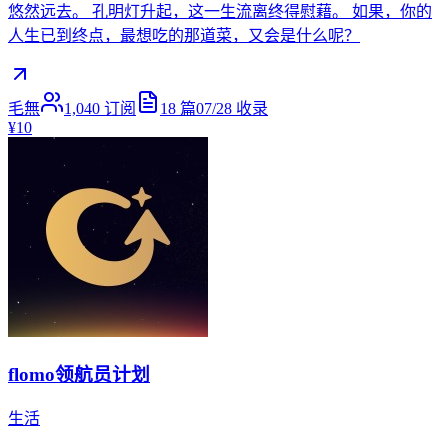
悠然远去。 孔明灯升起，这一生流离终得慰藉。 如果，你的
人生已到终点，最想吃的那道菜，又会是什么呢？
毛無
1,040
订阅
18
篇
07/28
收录
¥10
flomo领航员计划
生活