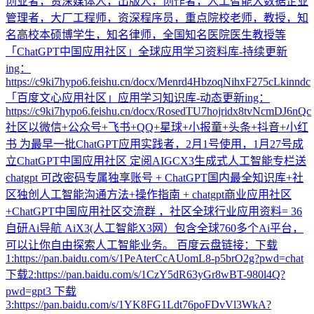
创业者，资深媒体人，出版人，创作者，人工智能大数据企业
管理者，大厂工程师，资深程序员，重点院校老师，教授，知
名高校本硕博学生，知名律师，全国知名医院医生教授等
「ChatGPT中国应用社区」全球应用学习资料库-持续更新
ing：
https://c9ki7hypo6.feishu.cn/docx/Menrd4HbzoqNihxF275cLkinndc
「百度文心应用社区」应用学习知识库-动态更新ing：
https://c9ki7hypo6.feishu.cn/docx/RosedTU7hojridx8tvNcmDJ6nQc
社区以微信+公众号+飞书+QQ+星球+小报童+头条+抖音+小红
书 为最早一批ChatGPT应用实践者，2月1号使用，1月27号成
立ChatGPT中国应用社区 定阅AIGCX3生成式人工智能专栏送
chatgpt 可改密码专属独享账号 + ChatGPT国内最全知识库+社
区独创人工智能沟通方法+操作指南 + chatgpt商业应用社区
+ChatGPT中国应用社区交流群 ，社区全球行业应用资料= 36
自研Ai导航 AiX3(人工智能X3网）包含全球760多个Ai平台，
可以让你自由探索人工智能业务。 百度云盘链接：下载
1:https://pan.baidu.com/s/1PeAterCcAUomL8-p5brO2g?pwd=chat
下载2:https://pan.baidu.com/s/1CzY5dR63yGr8wBT-980l4Q?
pwd=gpt3 下载
3:https://pan.baidu.com/s/1YK8FG1Ldt76poFDvVl3WkA?