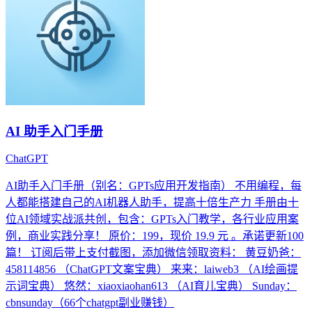
AI 助手入门手册
ChatGPT
AI助手入门手册（别名：GPTs应用开发指南） 不用编程，每
人都能搭建自己的AI机器人助手，提高十倍生产力 手册由十
位AI领域实战派共创，包含：GPTs入门教学，各行业应用案
例，商业实践分享！ 原价：199，现价 19.9 元 。承诺更新100
篇！ 订阅后带上支付截图，添加微信领取资料： 黄豆奶爸：
458114856 （ChatGPT文案宝典） 来来：laiweb3 （AI绘画提
示词宝典） 悠然：xiaoxiaohan613 （AI育儿宝典） Sunday：
cbnsunday（66个chatgpt副业赚钱）