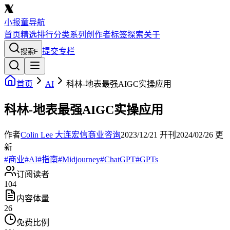
小报童导航
首页
精选
排行
分类
系列
创作者
标签
探索
关于
提交专栏
搜索
F
首页
AI
科林-地表最强AIGC实操应用
科林-地表最强AIGC实操应用
作者
Colin Lee 大连宏信商业咨询
2023/12/21
开刊
2024/02/26
更
新
#
商业
#
AI
#
指南
#
Midjourney
#
ChatGPT
#
GPTs
订阅读者
104
内容体量
26
免费比例