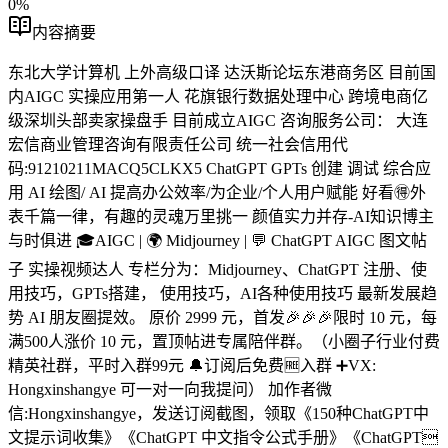
0
%
内容摘要
东北大学计算机 上外高级口译 达沃斯论坛东港商务区 目前国
内AIGC 实操应用第一人 花旗银行数据处理中心 跨境电商亿
级深圳头部卖家操盘手 目前成立AIGC 咨询服务公司： 大连
宏信商业管理咨询有限责任公司 统一社会信用代
码:91210211MACQ5CLKX5 ChatGPT GPTs 创建 调试 综合应
用 AI 绘图/ AI 提高办公效率/为企业/个人用户赋能 好看🉐外
表千篇一律，有趣的灵魂万里挑一 颜值实力并存-AI知识博主
与时俱进 🎓AIGC | 🌍 Midjourney | 💬 ChatGPT AIGC 图文帖
子 实操视频达人 专栏分为：Midjourney、ChatGPT 注册、使
用技巧，GPTs搭建， 使用技巧，AI各种使用技巧 最新发展趋
势 AI 朋友圈提效。 原价 2999 元，首发🎉🎉🎉限时 10 元，每
满500人涨价 10 元，置顶帖进专属陪伴群。（小圈子行业付费
精英社群，平时入群99元 🔔订阅后免费🆓入群 ➕VX:
Hongxinshangye 可一对一向我提问） 加作者微
信:Hongxinshangye，发送订阅截图，领取《150种ChatGPT中
文提示词收集》《ChatGPT 中文指令公式手册》《ChatGPT