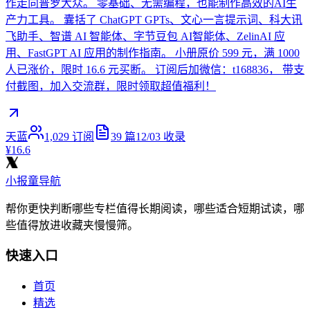
作走向普罗大众。 零基础、无需编程，也能制作高效的AI生
产力工具。 囊括了 ChatGPT GPTs、文心一言提示词、科大讯
飞助手、智谱 AI 智能体、字节豆包 AI智能体、ZelinAI 应
用、FastGPT AI 应用的制作指南。 小册原价 599 元，满 1000
人已涨价，限时 16.6 元买断。 订阅后加微信：t168836， 带支
付截图，加入交流群，限时领取超值福利！
天蓝
1,029
订阅
39
篇
12/03
收录
¥16.6
小报童导航
帮你更快判断哪些专栏值得长期阅读，哪些适合短期试读，哪
些值得放进收藏夹慢慢筛。
快速入口
首页
精选