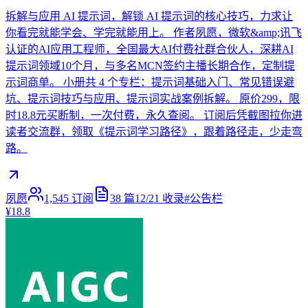
拆解与应用 AI 提示词，解锁 AI 提示词的核心技巧，力求让
你看完就能学会、学完就能用上。 作者夙愿，微软&amp;讯飞
认证的AI应用工程师，全国最大AI付费社群合伙人，深耕AI
提示词领域10个月，与多名MCN签约主播长期合作，定制提
示词商单。 小册共 4 个专栏：提示词基础入门、常见错误避
坑、提示词技巧与应用、提示词实战案例拆解。 原价299，限
时18.8元买断制，一次付费，永久查阅。 订阅后凭截图拉你进
读者交流群，领取《提示词学习路径》，跟着路径走，少走弯
路。
夙愿
1,545
订阅
38
篇
12/21
收录
#
公告栏
¥18.8