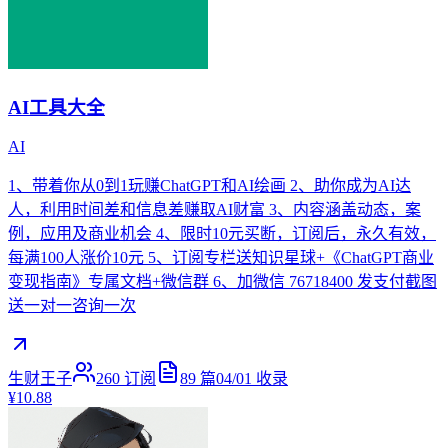
AI工具大全
AI
1、带着你从0到1玩赚ChatGPT和AI绘画 2、助你成为AI达
人，利用时间差和信息差赚取AI财富 3、内容涵盖动态，案
例，应用及商业机会 4、限时10元买断，订阅后，永久有效，
每满100人涨价10元 5、订阅专栏送知识星球+《ChatGPT商业
变现指南》专属文档+微信群 6、加微信 76718400 发支付截图
送一对一咨询一次
生财王子
260
订阅
89
篇
04/01
收录
¥10.88