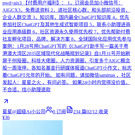
pwd=aix3 【付费用户福利】： 1，订阅会员加小微信号：
AIGCX3，免费送资料 2，进社区核心群，和头部前沿投资，
企业人群交流 3，知识库，国内最全ChatGPT知识库 4，优先
参加社区ChatGPT及其他生成式智能项目 5，联系小助理进商
业应用高级群 6，社区资源永久使用优先权 7，优先帮助付费
社友孵化项目，品牌，解决方案 8，全球国际化应用优先参与
案例：1月28号用ChatGPT写的《ChatGPT助手写一篇关于粤
港澳大湾区2035区域现代化战略规划记录》自1月31号开始刷
屏于创投圈，科技大佬圈，人力资源圈，引发多个AIGC概念
股一周涨停，各知名基金行研媒体报道ChatGPT小作文，标志
着ChatGPT元年的开始。 如有问题，请加微信samirtan ，社区
发起人：星星之火 ，有问必答。 如果24小时内觉得没价值，
不合适，找小助理退款
星星@超级Ai小公司
0
订阅
234
篇
02/12
收录
¥36