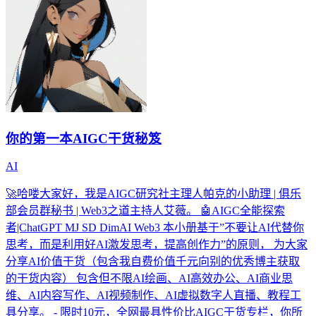
你的第一本AIGC干货秘笈
AI
🚀哈喽大家好，我是AIGC研究社主理人帕克的小助理 | 俱乐
部会员群秘书 | Web3之道主持人艾薇。 🤖AIGC全能探索
者|ChatGPT MJ SD DimAI Web3 本小册基于”不要让AI代替你
思考，而是利用好AI激发思考，提高创作力”的原则， 为大家
分享AI价值干货（包含我自费价值千元向别的优秀博主获取
的干货内容） 包含但不限AI绘画、AI高效办公、AI商业思
维、AI内容写作、AI视频制作、AI虚拟数字人直播、教程工
具分享。 - 限时10元，全网最具性价比AIGC干货专栏，你所