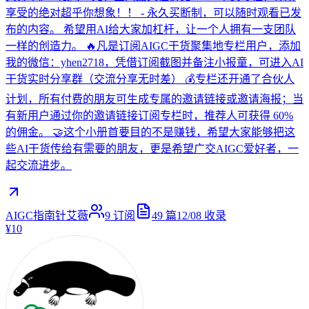
享受的绝对超乎你想象！！ - 永久买断制，可以随时观看已发
布的内容。 希望用AI给大家加杠杆，让一个人拥有一支团队
一样的创造力。 🔥凡是订阅AIGC干货聚集地专栏用户，添加
我的微信：yhen2718，凭借订阅截图并备注小报童，可进入AI
干货实时分享群（交流分享无时差） 💰专栏还开通了合伙人
计划，所有付费的朋友可生成专属的邀请链接或邀请海报；当
有新用户通过你的邀请链接订阅专栏时，推荐人可获得 60%
的佣金。 🤝这个小册首要目的不是赚钱，希望大家能够把这
些AI干货传给有需要的朋友，更是希望广交AIGC爱好者，一
起交流进步。
AIGC指南针艾薇
9
订阅
49
篇
12/08
收录
¥10