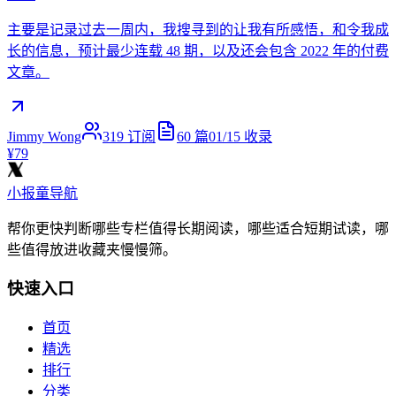
主要是记录过去一周内，我搜寻到的让我有所感悟，和令我成
长的信息，预计最少连载 48 期，以及还会包含 2022 年的付费
文章。
Jimmy Wong
319
订阅
60
篇
01/15
收录
¥79
小报童导航
帮你更快判断哪些专栏值得长期阅读，哪些适合短期试读，哪
些值得放进收藏夹慢慢筛。
快速入口
首页
精选
排行
分类