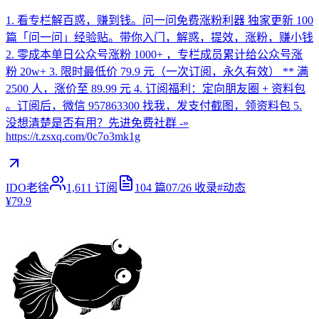
1. 看专栏解百惑，赚到钱。问一问免费涨粉利器 独家更新 100
篇「问一问」经验贴。带你入门，解惑，提效，涨粉，赚小钱
2. 零成本单日公众号涨粉 1000+ ，专栏成员累计给公众号涨
粉 20w+ 3. 限时最低价 79.9 元（一次订阅，永久有效） ** 满
2500 人，涨价至 89.99 元 4. 订阅福利：定向朋友圈 + 资料包
。订阅后，微信 957863300 找我，发支付截图，领资料包 5.
没想清楚是否有用？先进免费社群 -»
https://t.zsxq.com/0c7o3mk1g
IDO老徐
1,611
订阅
104
篇
07/26
收录
#
动态
¥79.9