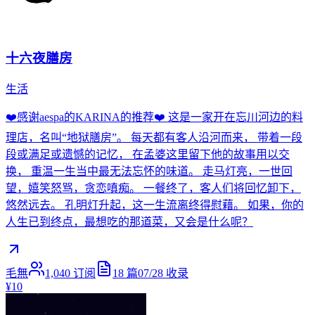
十六夜膳房
生活
❤️感谢aespa的KARINA的推荐❤️ 这是一家开在忘川河边的料
理店，名叫“地狱膳房”。 每天都有客人沿河而来， 带着一段
段或满足或遗憾的记忆， 在孟婆这里留下他的故事用以交
换， 重温一生当中最无法忘怀的味道。 走马灯亮，一世回
望，嬉笑怒骂，贪恋嗔痴。 一餐终了，客人们将回忆卸下，
悠然远去。 孔明灯升起，这一生流离终得慰藉。 如果，你的
人生已到终点，最想吃的那道菜，又会是什么呢？
毛無
1,040
订阅
18
篇
07/28
收录
¥10