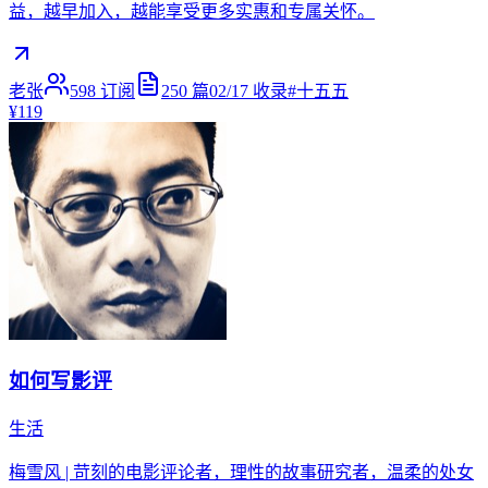
益，越早加入，越能享受更多实惠和专属关怀。
老张
598
订阅
250
篇
02/17
收录
#
十五五
¥119
如何写影评
生活
梅雪风 | 苛刻的电影评论者，理性的故事研究者，温柔的处女