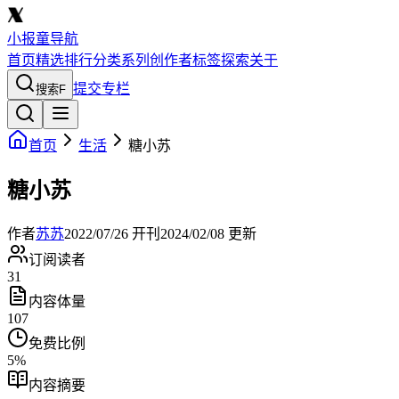
小报童导航
首页
精选
排行
分类
系列
创作者
标签
探索
关于
提交专栏
搜索
F
首页
生活
糖小苏
糖小苏
作者
苏苏
2022/07/26
开刊
2024/02/08
更新
订阅读者
31
内容体量
107
免费比例
5
%
内容摘要