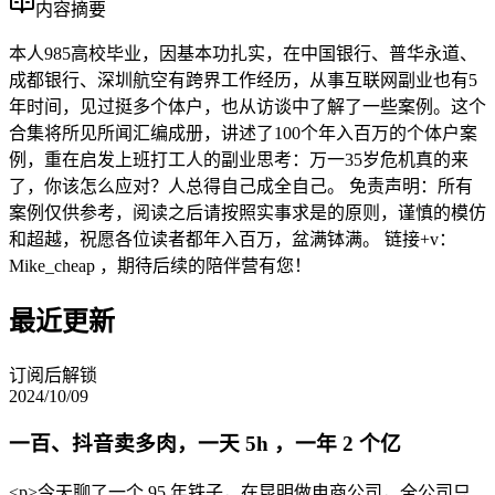
内容摘要
本人985高校毕业，因基本功扎实，在中国银行、普华永道、
成都银行、深圳航空有跨界工作经历，从事互联网副业也有5
年时间，见过挺多个体户，也从访谈中了解了一些案例。这个
合集将所见所闻汇编成册，讲述了100个年入百万的个体户案
例，重在启发上班打工人的副业思考：万一35岁危机真的来
了，你该怎么应对？人总得自己成全自己。 免责声明：所有
案例仅供参考，阅读之后请按照实事求是的原则，谨慎的模仿
和超越，祝愿各位读者都年入百万，盆满钵满。 链接+v：
Mike_cheap ，期待后续的陪伴营有您！
最近更新
订阅后解锁
2024/10/09
一百、抖音卖多肉，一天 5h ，一年 2 个亿
<p>今天聊了一个 95 年铁子，在昆明做电商公司，全公司只