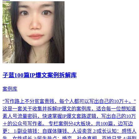
子蓝100篇IP爆文案例拆解库
案例库
“写作路上不分贫富贵贱，每个人都可以写出自己的10万＋。”
这是一套关于收集并拆解IP爆文的案例库，适合每一位想知道
素人号流量密码，快速掌握IP爆文套路逻辑，写出自己的10万
＋的公众号写作者。 专栏案例分4大板块，共100篇，边写边
更： 1/副业搞钱：自媒体赚钱、人设卖货 2/成长认知：感悟人
生、女性成长 3/民生热点：婚恋，社会真相、百姓日常 4/书剧