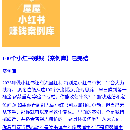
100个小红书赚钱【案例库】已完结
案例库
2023年做小红书还有流量红利 特别是小红书带货，平台大力
扶持。 愿诸位能从这100个案例找到变现思路，早日赚到第一
桶金 ✔️敲重点 学这个专栏，你能收获什么？ 1.解决迷茫和定
位问题 如果你看到别人做小红书副业赚钱很心动，但自己无
从下手，那你就可以来学这个专栏。 里面的案例，全是我精
挑细选，并适合普通人模仿的。 ✔️具体如何学？ 从大方向，
你看到赛道更心动？是读书博主？家居博主？还是母婴博主