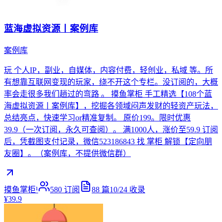
蓝海虚拟资源丨案例库
案例库
玩 个人IP，副业，自媒体，内容付费，轻创业，私域 等。所
有想靠互联网变现的玩家，绕不开这个专栏。没订阅的，大概
率会走很多我们趟过的弯路 。 摸鱼掌柜 手工精选【108个蓝
海虚拟资源丨案例库】，挖掘各领域闷声发财的轻资产玩法，
总结亮点，快速学习or精准复制。 原价199。限时优惠
39.9（一次订阅，永久可查阅）。 满1000人，涨价至59.9 订阅
后，凭截图支付记录，微信523186843 找 掌柜 解锁【定向朋
友圈】。（案例库，不提供微信群）
摸鱼掌柜¹
580
订阅
88
篇
10/24
收录
¥39.9