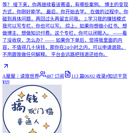
等？ 接下来，你再继续看该赛道，有哪些案例。 博主的变现
方式，你刚好能学。 最后，你开始去学。 在做的过程中，你
碰到具体问题，再回过头再留言问我。 2.学习我的赚钱模式
我可以写专栏，你也可以写。 综上，如果你想做小红书、想
做博主、想做知识付费。这个专栏，你可以闭眼入。 ——看
了没收获，怎么办？—— 如果你下单后，觉得我里面的内
容，不值得几十块钱，那你在24小时之内，可以申请退款。
不用跟我做任何解释。 平台会远路把钱退还给你。
A屋屋｜读旅世界
487
订阅
113
篇
06/02
收录
#
知识干货
¥69