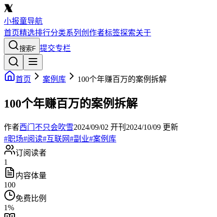
小报童导航
首页
精选
排行
分类
系列
创作者
标签
探索
关于
提交专栏
搜索
F
首页
案例库
100个年赚百万的案例拆解
100个年赚百万的案例拆解
作者
西门不只会吹雪
2024/09/02
开刊
2024/10/09
更新
#
职场
#
阅读
#
互联网
#
副业
#
案例库
订阅读者
1
内容体量
100
免费比例
1
%