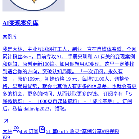
AI变现案例库
案例库
我是大林，主业互联网打工人，副业一直在自媒体赛道，全网
累计粉丝8w+，目前专攻AI。 手册只聊和 AI 有关的变现案例
和逻辑，原创更新100篇。如果你想用AI变现，这里一定能找
到适合你的方向，突破认知局限。 「一次订阅，永久有
效」，原价199元，初始价格 19 元，每增加100人，调整价
格，早就是优势，就会比其他人有更多的信息差，也就会有更
多的机会，更多的时间，从而获取更多的钱。 订阅享有「专
属微信群」 + 「1000页自媒体资料」 + 「成长基地」。订阅
后，私信 dalinvip2023，领取。
大林
459
订阅
51
篇
05/15
收录
#
案例分享
#
短视频
¥29