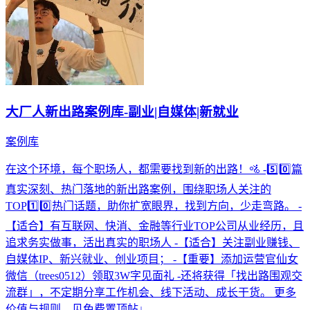
大厂人新出路案例库-副业|自媒体|新就业
案例库
在这个环境，每个职场人，都需要找到新的出路！🚵 -5️⃣0️⃣篇
真实深刻、热门落地的新出路案例，围绕职场人关注的
TOP1️⃣0️⃣热门话题，助你扩宽眼界，找到方向，少走弯路。 -
【适合】有互联网、快消、金融等行业TOP公司从业经历，且
追求务实做事，活出真实的职场人 -【适合】关注副业赚钱、
自媒体IP、新兴就业、创业项目； -【重要】添加运营官仙女
微信（trees0512）领取3W字见面礼 -还将获得「找出路围观交
流群」，不定期分享工作机会、线下活动、成长干货。 更多
价值与规则，见免费置顶帖↓