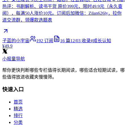
热评：书剧解析、读书干货 原价399元，限时49.9元（永久查
阅），每满50人涨价10元。订阅后加微信：Zilan626ly，拉你
进交流群，领爆款选题表
子蓝的小宇宙
192
订阅
16
篇
12/03
收录
#
成长认知
¥49.9
小报童导航
帮你更快判断哪些专栏值得长期阅读，哪些适合短期试读，哪
些值得放进收藏夹慢慢筛。
快速入口
首页
精选
排行
分类