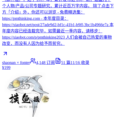
个人物/产品/公司专题研究，累计近百万字内容。 除了点击下
方「介绍」外，你还可以浏览 - 免费精选集：
https://pmthinking.com - 本年度目录：
https://xiaobot.net/post/27ade9d2-bf1c-41b1-b9ff-3bc1b4966e7a 本
年度内容已经连载完毕，如需最近一季内容，请移步：
https://xiaobot.com/p/pmthinking2023 人们会被自己热爱的事物
改变，而没有人因为给予而贫穷。
shaonan × fonter
4,148
订阅
51
篇
11/16
收录
¥199