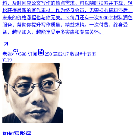
料，及时回应公文写作的热点需求。可以随时搜索并下载，轻
松获得最新的写作素材。作为终身会员，无需担心资料滞后，
未来的价格涨幅也与你无关。 3.每月还有一次3000字材料润色
服务，帮助你提升写作质量，精益求精。一次付费，终身受
益，越早加入，越能享受更多实惠和专属关怀。
老张
598
订阅
250
篇
02/17
收录
#
十五五
¥119
如何写影评