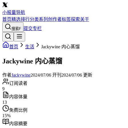
小报童导航
首页
精选
排行
分类
系列
创作者
标签
探索
关于
提交专栏
搜索
F
首页
生活
Jackywine 内心蒸馏
Jackywine 内心蒸馏
作者
Jackywine
2024/07/06
开刊
2024/07/06
更新
订阅读者
9
内容体量
13
免费比例
15
%
内容摘要