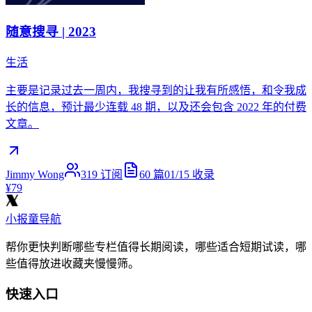
随意搜寻 | 2023
生活
主要是记录过去一周内，我搜寻到的让我有所感悟，和令我成
长的信息，预计最少连载 48 期，以及还会包含 2022 年的付费
文章。
Jimmy Wong
319
订阅
60
篇
01/15
收录
¥79
小报童导航
帮你更快判断哪些专栏值得长期阅读，哪些适合短期试读，哪
些值得放进收藏夹慢慢筛。
快速入口