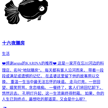
十六夜膳房
生活
❤️感谢aespa的KARINA的推荐❤️ 这是一家开在忘川河边的料
理店，名叫“地狱膳房”。 每天都有客人沿河而来， 带着一段
段或满足或遗憾的记忆， 在孟婆这里留下他的故事用以交
换， 重温一生当中最无法忘怀的味道。 走马灯亮，一世回
望，嬉笑怒骂，贪恋嗔痴。 一餐终了，客人们将回忆卸下，
悠然远去。 孔明灯升起，这一生流离终得慰藉。 如果，你的
人生已到终点，最想吃的那道菜，又会是什么呢？