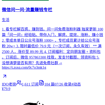
微信问一问·流量赚钱专栏
生活
1. 看专栏解百惑，赚到钱。问一问免费涨粉利器 独家更新 100
篇「问一问」经验贴。带你入门，解惑，提效，涨粉，赚小钱
2. 零成本单日公众号涨粉 1000+ ，专栏成员累计给公众号涨
粉 20w+ 3. 限时最低价 79.9 元（一次订阅，永久有效） ** 满
2500 人，涨价至 89.99 元 4. 订阅福利：定向朋友圈 + 资料包
。订阅后，微信 957863300 找我，发支付截图，领资料包 5.
没想清楚是否有用？先进免费社群 -»
https://t.zsxq.com/0c7o3mk1g
IDO老徐
1,611
订阅
104
篇
07/26
收录
#
动态
¥79.9