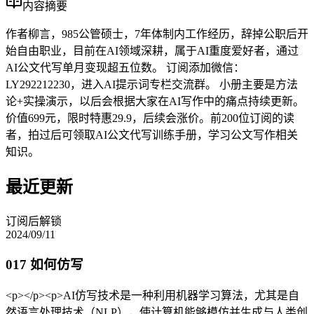
内容摘要
作者柳言，985公管硕士，7年体制内工作经历，辞掉公职后开
始自由职业，目前在AI领域深耕，属于AI重度爱好者，通过
AI公文代写单月变现超五位数。 订阅添加微信：
LY292212230，进入AI提示词专栏交流群。 小册主要是方法
论+实操演示，以后会根据大家在AI写作中的痛点持续更新。
价值699元，限时特惠29.9，后续会涨价。前200位订阅的读
者，拍过后可领取AI公文代写训练手册，学习公文写作相关
知识。
最近更新
订阅后解锁
2024/09/11
017 如何仿写
<p></p><p>AI仿写技术是一种利用机器学习算法，尤其是自
然语言处理技术（NLP），使计算机能够模仿并生成与人类创