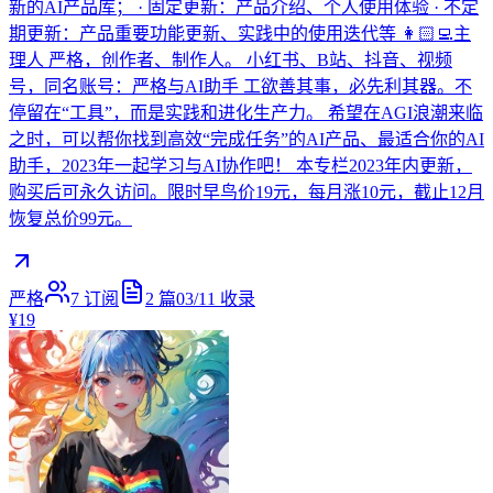
新的AI产品库； · 固定更新：产品介绍、个人使用体验 · 不定
期更新：产品重要功能更新、实践中的使用迭代等 👩🏻‍💻主
理人 严格，创作者、制作人。 小红书、B站、抖音、视频
号，同名账号：严格与AI助手 工欲善其事，必先利其器。不
停留在“工具”，而是实践和进化生产力。 希望在AGI浪潮来临
之时，可以帮你找到高效“完成任务”的AI产品、最适合你的AI
助手，2023年一起学习与AI协作吧！ 本专栏2023年内更新，
购买后可永久访问。限时早鸟价19元，每月涨10元，截止12月
恢复总价99元。
严格
7
订阅
2
篇
03/11
收录
¥19