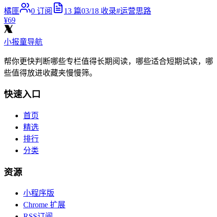
橘匪
0
订阅
13
篇
03/18
收录
#
运营思路
¥69
小报童导航
帮你更快判断哪些专栏值得长期阅读，哪些适合短期试读，哪
些值得放进收藏夹慢慢筛。
快速入口
首页
精选
排行
分类
资源
小程序版
Chrome 扩展
RSS订阅