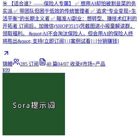
🎯 【适合谁？——保险人专属】 ✅ 想用AI却怕被割韭菜的务
实派 ✅ 带团队但困于低效的传统管理者 ✅ 追求“专业变现+生
活平衡”的长期主义者 ✅ 瞄准AI副业：想转型、赚技术红利的
开拓者 订阅后，加微信(SHOP3515)凭截图进小报童解读群，
领取福利。 &quot;AI不会淘汰保险人，但会用AI的保险人终
将胜出&quot; 支持[立即订阅] | [案例试看] | [分销赚钱]
锦鲤
285
订阅
40
篇
04/07
收录
#
市场+产品
¥99