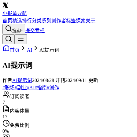
小报童导航
首页
精选
排行
分类
系列
创作者
标签
探索
关于
提交专栏
搜索
F
首页
AI
AI提示词
AI提示词
作者
AI提示词
2024/08/28
开刊
2024/09/11
更新
#
职场
#
副业
#
AI
#
指南
#
创作
订阅读者
7
内容体量
17
免费比例
0
%