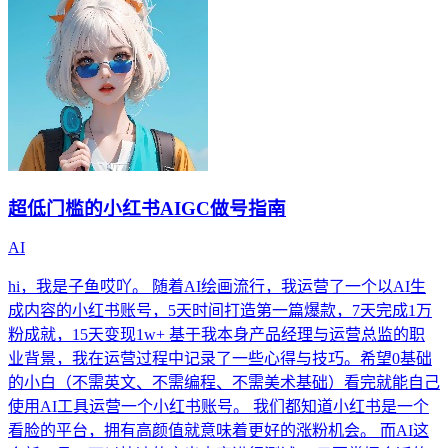
超低门槛的小红书AIGC做号指南
AI
hi，我是子鱼哎吖。 随着AI绘画流行，我运营了一个以AI生
成内容的小红书账号，5天时间打造第一篇爆款，7天完成1万
粉成就，15天变现1w+ 基于我本身产品经理与运营总监的职
业背景，我在运营过程中记录了一些心得与技巧。希望0基础
的小白（不需英文、不需编程、不需美术基础）看完就能自己
使用AI工具运营一个小红书账号。 我们都知道小红书是一个
看脸的平台，拥有高颜值就意味着更好的涨粉机会。 而AI这