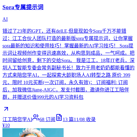
Sora专属提示词
AI
错过了23年的GPT，还有dell.E,但是现如今Sora千万不能错
过；江工合伙人团队打造的最新版sora专属提示词，让你掌握
sora最新的知识和使用技巧！掌握最新的AI学习技巧！ Sora提
示词让视频创作变得迅速高效，从构思到成品，一气呵成。把
时间留给创意，剩下的交给Sora。 我是江工，18年IT老兵，深
圳人工智能专委会常务副秘书长！致力于用老奶奶都能看懂的
方式来陪您学AI，一起探索大龄职场人AI转型之路 原价 399
元，限时 10元买断(一次订阅，永久有效)； 订阅福利: 订阅
后，加我微信Jiang-AIGC，发支付截图，邀请你进江工陪伴
群，并赠送价值999元的AI学习资料包
江工陪您学AI
68
订阅
13
篇
11/08
收录
¥10