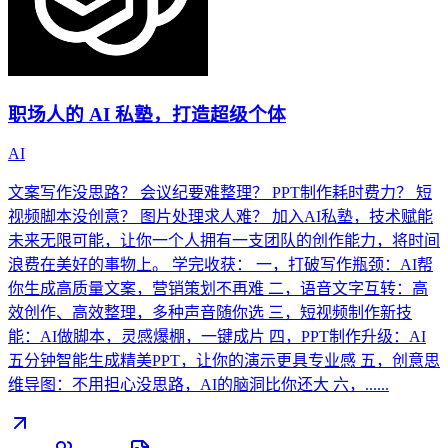
职场人的 AI 私塾，打造超级个体
AI
文案写作没思路？ 会议纪要难整理？ PPT制作耗时费力？ 短
视频脚本没创意？ 图片处理求人难？ 加入AI私塾，技术赋能
未来无限可能，让你一个人拥有一支团队的创作能力，将时间
浪费在美好的事物上。 学完收获： 一，打破写作瓶颈：AI帮
你生成高质量文案，营销策划不再难 二，语音文字互转：高
效创作、高效整理，多种声音随你选 三，短视频制作新技
能：AI做脚本，灵感爆棚，一键成片 四，PPT制作升级：AI
五分钟智能生成精美PPT，让你的演示更具专业感 五，创意思
维导图：不用担心没思路，AI的脑洞比你还大 六，......