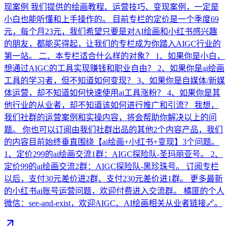
现案例 我们提供的绘画教程、运营技巧、变现案例，一定是
小白也能听懂和上手操作的。 目前专栏的定价是一个季度69
元，每个月23元，我们希望只要是对AI绘画和小红书感兴趣
的朋友，都能买得起，让我们的专栏成为你踏入AIGC行业的
第一站。 二、本专栏适合什么样的对象？ 1、如果你是小白，
想通过AIGC的工具实现赚钱和职业自由？ 2、如果你是ai绘画
工具的学习者，但不知道如何变现？ 3、如果你是自媒体/新媒
体运营，却不知道如何快速使用ai工具涨粉？ 4、如果你是其
他行业的从业者，却不知道该如何进行推广和引流？ 我想，
我们社群的运营案例和实操内容，将会帮助你解决以上的问
题。 你也可以订阅由我们社群出品的其他2个内容产品，我们
的内容目前始终垂直围绕【ai绘画+小红书+变现】3个问题。
1、定价299的ai绘画交流1群：AIGC探险队-圣玛丽亚号。 2、
定价99的ai绘画交流2群：AIGC探险队-黑珍珠号。 订阅专栏
以后，支付30元差价进2群、支付230元差价进1群。 更多最新
的小红书ai账号运营问题，欢迎付费进入交流群。 橘匪的个人
微信：see-and-exist，欢迎AIGC、AI绘画相关从业者链接🔗。