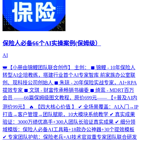
保险人必备66个AI实操案例(保姆级）
AI
👑【小册由锦鲤团队联合创作】 主创： ◼ 锦鲤 - 10年保险人
转型AI企培教练，搭建行业首个AI专家智库 前家族办公室联
创、现科技公司创始人 ◼ 朱琼 - 20年保险实战专家，AI+RPA
提效专家 ◼ 文琪 - 财富传承畅销书编委 ◼ 绮鸾 - MDRT百万
会员 ——66篇保姆级图文教程，原价699元—— 【⭐普及AI内
测价99元】 🔥 【四大核心价值 】 ✔ 全场景覆盖：AI入门→IP
打造→客户管理→团队赋能，10大模块系统教学 ✔ 真实成果
验证：3000万绩优高手+300人团队长验证真实成果 ✔ 细分领
域模版：保险人必备AI工具箱+18款办公神器+30个提效模板
✔ 专家团队护航：保险老兵×AI技术官双重专家团队联合研发