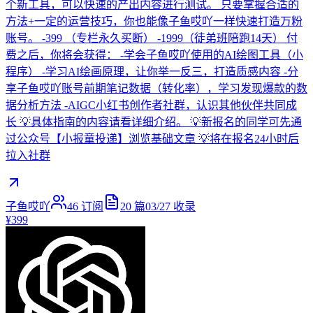
个新工具，可以快速的产出内容进行测试。 只要掌握合适的
方法+一定的运营技巧，你也能像子鱼哎吖一样快速打造万粉
账号。 -399 （专栏永久买断） -1999（徒弟班陪跑14天） 付
费之后，你将会获得： -学会子鱼哎吖使用的AI绘图工具（小
程序） -学习AI绘画原理，让你举一反三，打造质感内容 -分
享子鱼哎吖账号前期笔记数据（转化率），学习发现爆款的数
据分析方法 -AIGC小红书创作者社群，认识其他伙伴共同成
长 💡具体指南的内容请看详细介绍。 💡新报名的同学可先通
过公众号【小报童投递】浏览基础文章 💡将在报名24小时后
拉入社群
子鱼哎吖
46
订阅
20
篇
03/27
收录
¥399