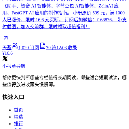
飞助手、智谱 AI 智能体、字节豆包 AI智能体、ZelinAI 应
用、FastGPT AI 应用的制作指南。 小册原价 599 元，满 1000
人已涨价，限时 16.6 元买断。 订阅后加微信：t168836， 带支
付截图，加入交流群，限时领取超值福利！
天蓝
1,029
订阅
39
篇
12/03
收录
¥16.6
小报童导航
帮你更快判断哪些专栏值得长期阅读，哪些适合短期试读，哪
些值得放进收藏夹慢慢筛。
快速入口
首页
精选
排行