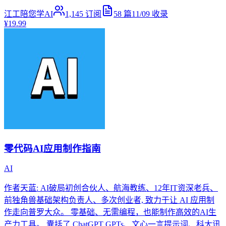
江工陪您学AI
1,145
订阅
58
篇
11/09
收录
¥19.99
零代码AI应用制作指南
AI
作者天蓝: AI破局初创合伙人、航海教练、12年IT资深老兵、
前独角兽基础架构负责人、多次创业者, 致力于让 AI 应用制
作走向普罗大众。 零基础、无需编程，也能制作高效的AI生
产力工具。 囊括了 ChatGPT GPTs、文心一言提示词、科大讯