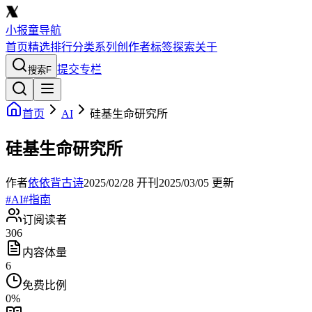
小报童导航
首页
精选
排行
分类
系列
创作者
标签
探索
关于
提交专栏
搜索
F
首页
AI
硅基生命研究所
硅基生命研究所
作者
依依背古诗
2025/02/28
开刊
2025/03/05
更新
#
AI
#
指南
订阅读者
306
内容体量
6
免费比例
0
%