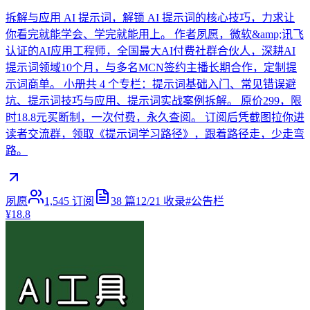
拆解与应用 AI 提示词，解锁 AI 提示词的核心技巧，力求让
你看完就能学会、学完就能用上。 作者夙愿，微软&amp;讯飞
认证的AI应用工程师，全国最大AI付费社群合伙人，深耕AI
提示词领域10个月，与多名MCN签约主播长期合作，定制提
示词商单。 小册共 4 个专栏：提示词基础入门、常见错误避
坑、提示词技巧与应用、提示词实战案例拆解。 原价299，限
时18.8元买断制，一次付费，永久查阅。 订阅后凭截图拉你进
读者交流群，领取《提示词学习路径》，跟着路径走，少走弯
路。
夙愿
1,545
订阅
38
篇
12/21
收录
#
公告栏
¥18.8