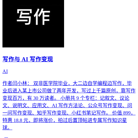
写作与 AI 写作变现
AI
作者闫小林： 双非医学院毕业，大二边自学编程边写作，毕
业后进入某上市公司做了两年开发，写过上千篇原创，靠写作
变现百万，有 30 万读者。 小册共 9 个专栏：记叙文、议论
文、说明文、应用文、AI 写作方法论、公众号写作变现、问
一问写作变现、知乎写作变现、小红书笔记写作。 价值 899，
特惠 18.8 元，即将涨价，拍过后置顶帖进专属写作知识星
球。