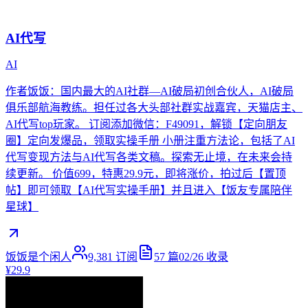
AI代写
AI
作者饭饭：国内最大的AI社群—AI破局初创合伙人，AI破局
俱乐部航海教练。担任过各大头部社群实战嘉宾，天猫店主、
AI代写top玩家。 订阅添加微信：F49091，解锁【定向朋友
圈】定向发爆品，领取实操手册 小册注重方法论，包括了AI
代写变现方法与AI代写各类文稿。探索无止境，在未来会持
续更新。 价值699，特惠29.9元，即将涨价，拍过后【置顶
帖】即可领取【AI代写实操手册】并且进入【饭友专属陪伴
星球】
饭饭是个闲人
9,381
订阅
57
篇
02/26
收录
¥29.9