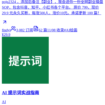
poju2324 ，添加后备注【副业】，我会送你一份全网副业操盘
SOP，包含抖音、知乎、小红书各个平台。 原价 799，现价
29.9 元永久买断，每涨500人，涨价10元。承诺更新 100 篇！
findyi
3,082
订阅
62
篇
11/08
收录
#
AI绘画
¥29.9
AI 提示词实战指南
AI