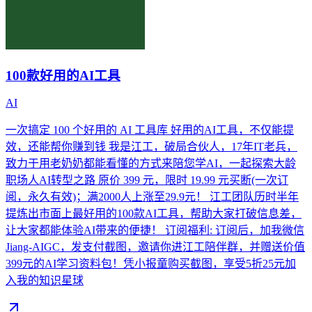
100款好用的AI工具
AI
一次搞定 100 个好用的 AI 工具库 好用的AI工具，不仅能提
效，还能帮你赚到钱 我是江工，破局合伙人，17年IT老兵，
致力于用老奶奶都能看懂的方式来陪您学AI，一起探索大龄
职场人AI转型之路 原价 399 元，限时 19.99 元买断(一次订
阅，永久有效)；满2000人上涨至29.9元！ 江工团队历时半年
提炼出市面上最好用的100款AI工具，帮助大家打破信息差，
让大家都能体验AI带来的便捷！ 订阅福利: 订阅后，加我微信
Jiang-AIGC，发支付截图，邀请你进江工陪伴群，并赠送价值
399元的AI学习资料包！凭小报童购买截图，享受5折25元加
入我的知识星球