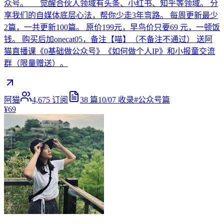
众号。 觉醒合伙人领域有头条、小红书、知乎等领域。 分
享我们的自媒体底层心法，帮你少走3年弯路。 每周更新最少
2篇，一共更新100篇。 原价199元，早鸟价只要69 元，一顿饭
钱。 购买后加onecat05，备注【喵】（不备注不通过） 送阿
猫直播课《0基础做公众号》《如何做个人IP》和小报童交流
群（限量赠送）。
阿猫
4,675
订阅
38
篇
10/07
收录
#
公众号篇
¥69