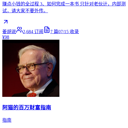
赚点小钱的全过程 3、如何完成一本书 只针对老伙计，内部测
试，请大家不要外传。
姜胡说
2,684
订阅
7
篇
07/15
收录
¥98
阿猫的百万财富指南
指南