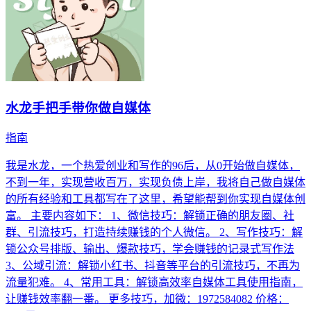
水龙手把手带你做自媒体
指南
我是水龙，一个热爱创业和写作的96后，从0开始做自媒体，
不到一年，实现营收百万，实现负债上岸，我将自己做自媒体
的所有经验和工具都写在了这里，希望能帮到你实现自媒体创
富。 主要内容如下： 1、微信技巧：解锁正确的朋友圈、社
群、引流技巧，打造持续赚钱的个人微信。 2、写作技巧：解
锁公众号排版、输出、爆款技巧，学会赚钱的记录式写作法
3、公域引流：解锁小红书、抖音等平台的引流技巧，不再为
流量犯难。 4、常用工具：解锁高效率自媒体工具使用指南，
让赚钱效率翻一番。 更多技巧，加微：1972584082 价格：