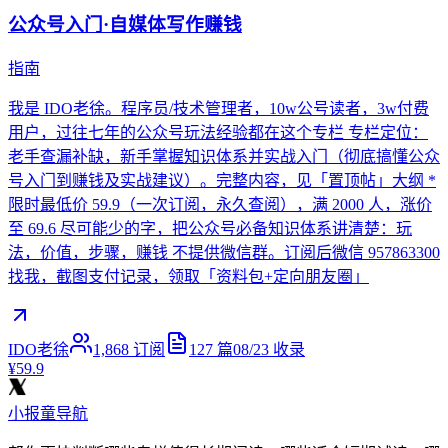
公众号入门·自媒体写作赚钱
指南
我是 IDO老徐。程序员/技术管理者，10w公号读者，3w付费
用户，过往七年的公众号玩法经验都在这个专栏 专栏定位：
老手查漏补缺，新手掌握知识体系并实战入门（彻底搞懂公众
号入门到赚钱及实战建议）。完整内容，见「置顶帖」大纲 *
限时最低价 59.9（一次订阅，永久查阅），满 2000 人，涨价
至 69.6 尽可能少的字，把公众号必备知识体系讲清楚：玩
法，价值，步骤，赚钱 不提供微信群。订阅后微信 957863300
找我，截图支付记录，领取「资料包+定向朋友圈」
IDO老徐
1,868
订阅
127
篇
08/23
收录
¥59.9
小报童导航