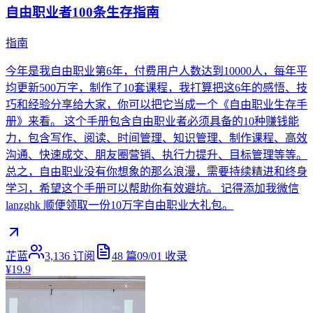
自由职业者100条生存指南
指南
今年是我自由职业第6年，付费用户人数达到10000人，每年平
均更新500万字，制作了10套课程，我打算把这6年的感悟、技
巧和经验分享给大家，你可以把它当成一个《自由职业生存手
册》来看。 这个手册包含自由职业者必须具备的10种赚钱能
力，包含写作、阅读、时间管理、知识管理、制作课程、高效
沟通、快速成交、朋友圈营销、执行力提升、目标管理等等。
总之，自由职业没有你想象的那么浪漫，需要持续精进和终身
学习，希望这个手册可以帮助你有效避坑。 记得添加我微信
lanzghk 顺便领取一份10万字自由职业大礼包。
芷蓝
3,136
订阅
48
篇
09/01
收录
¥19.9