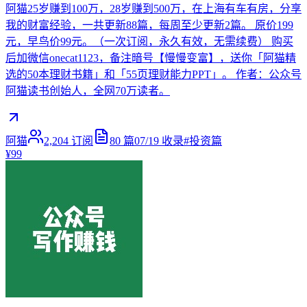
阿猫25岁赚到100万，28岁赚到500万，在上海有车有房，分享
我的财富经验，一共更新88篇，每周至少更新2篇。 原价199
元，早鸟价99元。（一次订阅，永久有效，无需续费） 购买
后加微信onecat1123，备注暗号【慢慢变富】，送你「阿猫精
选的50本理财书籍」和「55页理财能力PPT」。 作者：公众号
阿猫读书创始人，全网70万读者。
阿猫
2,204
订阅
80
篇
07/19
收录
#
投资篇
¥99