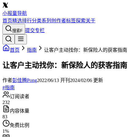
小报童导航
首页
精选
排行
分类
系列
创作者
标签
探索
关于
提交专栏
搜索
F
首页
指南
让客户主动找你：新保险人的获客指南
让客户主动找你：新保险人的获客指南
作者
彭佳腾Pong
2022/06/13
开刊
2024/02/06
更新
#
指南
订阅读者
232
内容体量
83
免费比例
1
%