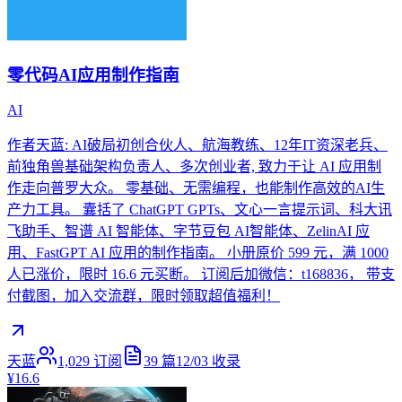
零代码AI应用制作指南
AI
作者天蓝: AI破局初创合伙人、航海教练、12年IT资深老兵、
前独角兽基础架构负责人、多次创业者, 致力于让 AI 应用制
作走向普罗大众。 零基础、无需编程，也能制作高效的AI生
产力工具。 囊括了 ChatGPT GPTs、文心一言提示词、科大讯
飞助手、智谱 AI 智能体、字节豆包 AI智能体、ZelinAI 应
用、FastGPT AI 应用的制作指南。 小册原价 599 元，满 1000
人已涨价，限时 16.6 元买断。 订阅后加微信：t168836， 带支
付截图，加入交流群，限时领取超值福利！
天蓝
1,029
订阅
39
篇
12/03
收录
¥16.6