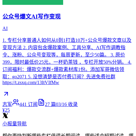
公众号爆文AI写作变现
AI
1. 专栏分享普通人如何从0到1打造10万+公众号爆款文章以及
变现方法 2. 内容包含爆款案例、工具分享、AI写作调教指
令、涨粉、公众号变现等，每周更新，至少50篇。 3. 原价
399，限时最低价25元，一杯奶茶钱 ，专栏开放50%分销。 4.
订阅福利：爆款交流群+爆款素材库1份。添加军哥微信领
取：go2071 5. 没想清楚是否付费订阅？先进免费社群
https://t.zsxq.com/13ItVIfMw
志军
441
订阅
27
篇
03/16
收录
¥25
小报童导航
帮你更快判断哪些专栏值得长期阅读，哪些适合短期试读，哪