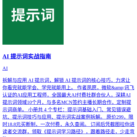
AI 提示词实战指南
AI
拆解与应用 AI 提示词，解锁 AI 提示词的核心技巧，力求让
你看完就能学会、学完就能用上。 作者夙愿，微软&amp;讯飞
认证的AI应用工程师，全国最大AI付费社群合伙人，深耕AI
提示词领域10个月，与多名MCN签约主播长期合作，定制提
示词商单。 小册共 4 个专栏：提示词基础入门、常见错误避
坑、提示词技巧与应用、提示词实战案例拆解。 原价299，限
时18.8元买断制，一次付费，永久查阅。 订阅后凭截图拉你进
读者交流群，领取《提示词学习路径》，跟着路径走，少走弯