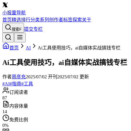
小报童导航
首页
精选
排行
分类
系列
创作者
标签
探索
关于
提交专栏
搜索
F
首页
AI
Ai工具使用技巧，ai自媒体实战搞钱专栏
Ai工具使用技巧，ai自媒体实战搞钱专栏
作者
周彦充
2025/07/02
开刊
2025/07/02
更新
#
AI
#
指南
#
工具
订阅读者
87
内容体量
14
免费比例
0
%