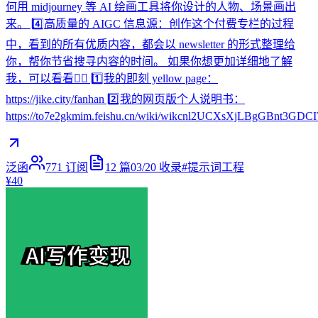
何用 midjourney 等 AI 绘画工具将你设计的人物、场景画出
来。 4️⃣高质量的 AIGC 信息源：创作这个付费专栏的过程
中，看到的所有优质内容，都会以 newsletter 的形式整理给
你，帮你节省搜寻内容的时间。 如果你想更加详细地了解
我，可以看看👇🏻 1️⃣我的即刻 yellow page：
https://jike.city/fanhan 2️⃣我的网页版个人说明书：
https://to7e2gkmim.feishu.cn/wiki/wikcnl2UCXsXjLBgGBnt3GDCI
泛函
771
订阅
12
篇
03/20
收录
#
提示词工程
¥40