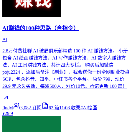
AI赚钱的100种思路（含指令）
AI
2.8万付费社群 AI 破局俱乐部精选 100 种 AI 赚钱方法。 小册
包含 AI 绘画赚钱方法，AI 写作赚钱方法，AI 数字人赚钱方
法，AI 工具赚钱方法，共计四大专栏。 购买后加微信
poju2324 ，添加后备注【副业】，我会送你一份全网副业操盘
SOP，包含抖音、知乎、小红书各个平台。 原价 799，现价
29.9 元永久买断，每涨500人，涨价10元。承诺更新 100 篇！
findyi
3,082
订阅
62
篇
11/08
收录
#
AI绘画
¥29.9