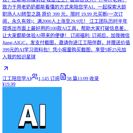
致力于用老奶奶都能看懂的方式来陪您学AI，一起探索大龄
职场人AI转型之路 原价 399 元，限时 19.99 元买断(一次订
阅，永久有效)；满2000人上涨至29.9元！ 江工团队历时半年
提炼出市面上最好用的100款AI工具，帮助大家打破信息差，
让大家都能体验AI带来的便捷！ 订阅福利: 订阅后，加我微信
Jiang-AIGC，发支付截图，邀请你进江工陪伴群，并赠送价值
399元的AI学习资料包！凭小报童购买截图，享受5折25元加
入我的知识星球
江工陪您学AI
1,145
订阅
58
篇
11/09
收录
¥19.99