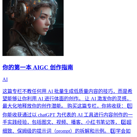
你的第一本 AIGC 创作指南
AI
这篇专栏不教任何用 AI 批量生成低质量内容的技巧，而是希
望能够让你利用 AI 进行体面的创作。 让 AI 激发你的灵感，
最大化地释放你的创作潜能。 购买这篇专栏，你将收获： 1️⃣
你能收获通过以 chatGPT 为代表的 AI 工具进行内容创作的一
手实践经验，包括图文、视频、播客、小红书笔记等， 2️⃣超
细致、保姆级的提示词（prompt）的拆解和示例。 3️⃣学会如