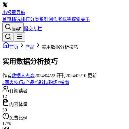
小报童导航
首页
精选
排行
分类
系列
创作者
标签
探索
关于
提交专栏
搜索
F
首页
产品
实用数据分析技巧
实用数据分析技巧
作者
数据人杰森
2024/04/22
开刊
2024/05/10
更新
#
图表技巧
#
产品
#
设计
#
职场
#
指南
订阅读者
12
内容体量
30
免费比例
17
%