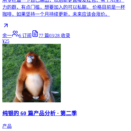
用专栏逼一下自己输出，以后断更直接发红包，有个AI生产
力的群，有点门槛，想要加入的可以私聊。 价格目前是一杯
咖啡，如果坚持一个月持续更新，未来应该会涨价。
余一
6
订阅
77
篇
03/28
收录
¥25
纯银的 60 篇产品分析 · 第二季
产品