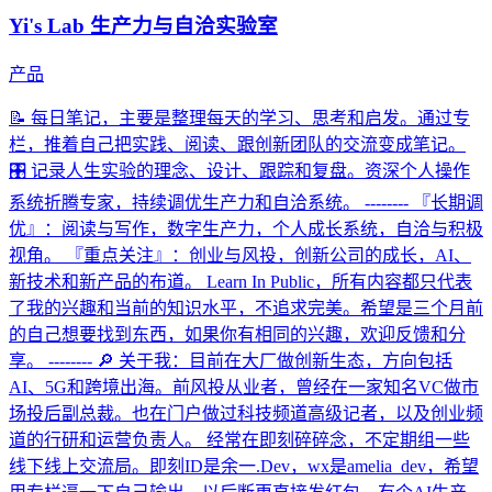
Yi's Lab 生产力与自洽实验室
产品
📝 每日笔记，主要是整理每天的学习、思考和启发。通过专
栏，推着自己把实践、阅读、跟创新团队的交流变成笔记。
🎛 记录人生实验的理念、设计、跟踪和复盘。资深个人操作
系统折腾专家，持续调优生产力和自洽系统。 -------- 『长期调
优』：阅读与写作，数字生产力，个人成长系统，自洽与积极
视角。 『重点关注』：创业与风投，创新公司的成长，AI、
新技术和新产品的布道。 Learn In Public，所有内容都只代表
了我的兴趣和当前的知识水平，不追求完美。希望是三个月前
的自己想要找到东西，如果你有相同的兴趣，欢迎反馈和分
享。 -------- 🔎 关于我：目前在大厂做创新生态，方向包括
AI、5G和跨境出海。前风投从业者，曾经在一家知名VC做市
场投后副总裁。也在门户做过科技频道高级记者，以及创业频
道的行研和运营负责人。 经常在即刻碎碎念，不定期组一些
线下线上交流局。即刻ID是余一.Dev，wx是amelia_dev，希望