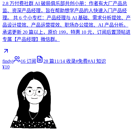
2.8 万付费社群 AI 破局俱乐部共创小册：作者有大厂产品总
监、资深产品经理，旨在帮助想学产品的人快速入门产品经
理。 共 6 个小专栏：产品经理与 AI 基础、需求分析提效、产
品设计提效、产品运营提效、职场办公提效、AI 产品分析。
承诺更新 20 篇以上，原价 199，特惠 10 元，订阅后置顶帖进
专属【产品经理】微信群。
findyi
16
订阅
28
篇
11/14
收录
#
免费
#
AI 知识
¥10