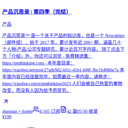
产品沉思录 | 第四季（完结）
产品
产品沉思录™ 是一个关于产品的知识库，也是一个 Newsletter
（邮件组），始于 2017 年，累计发布近 200+ 期，涵盖几十
个人物/产品/公司专题研究，累计近百万字内容。 除了点击下
方「介绍」外，你还可以浏览 - 免费精选集：
https://pmthinking.com - 本年度目录：
https://xiaobot.net/post/27ade9d2-bf1c-41b1-b9ff-3bc1b4966e7a 本
年度内容已经连载完毕，如需最近一季内容，请移步：
https://xiaobot.com/p/pmthinking2023 人们会被自己热爱的事物
改变，而没有人因为给予而贫穷。
shaonan × fonter
4,165
订阅
42
篇
05/30
收录
¥199