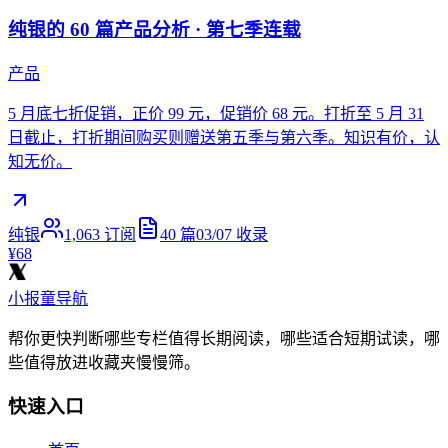
纯银的 60 篇产品分析 · 第七季连载
产品
5 月底七折促销，正价 99 元，促销价 68 元。打折至 5 月 31
日截止，打折期间购买则赠送第五季与第六季。知识有价，认
知无价。
纯银
1,063
订阅
40
篇
03/07
收录
¥68
小报童导航
帮你更快判断哪些专栏值得长期阅读，哪些适合短期试读，哪
些值得放进收藏夹慢慢筛。
快速入口