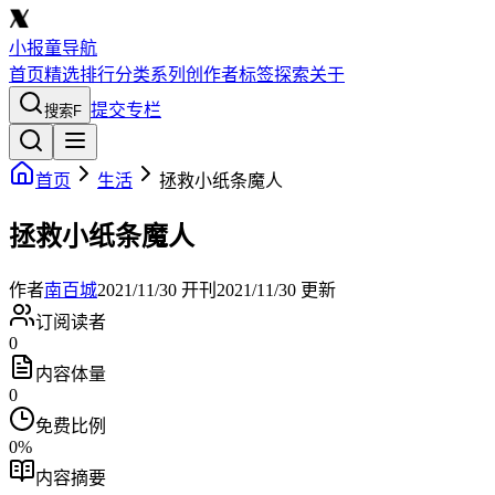
小报童导航
首页
精选
排行
分类
系列
创作者
标签
探索
关于
提交专栏
搜索
F
首页
生活
拯救小纸条魔人
拯救小纸条魔人
作者
南百城
2021/11/30
开刊
2021/11/30
更新
订阅读者
0
内容体量
0
免费比例
0
%
内容摘要