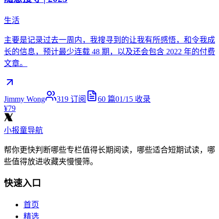
生活
主要是记录过去一周内，我搜寻到的让我有所感悟，和令我成
长的信息，预计最少连载 48 期，以及还会包含 2022 年的付费
文章。
Jimmy Wong
319
订阅
60
篇
01/15
收录
¥79
小报童导航
帮你更快判断哪些专栏值得长期阅读，哪些适合短期试读，哪
些值得放进收藏夹慢慢筛。
快速入口
首页
精选