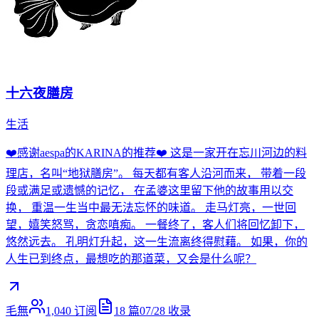
十六夜膳房
生活
❤️感谢aespa的KARINA的推荐❤️ 这是一家开在忘川河边的料
理店，名叫“地狱膳房”。 每天都有客人沿河而来， 带着一段
段或满足或遗憾的记忆， 在孟婆这里留下他的故事用以交
换， 重温一生当中最无法忘怀的味道。 走马灯亮，一世回
望，嬉笑怒骂，贪恋嗔痴。 一餐终了，客人们将回忆卸下，
悠然远去。 孔明灯升起，这一生流离终得慰藉。 如果，你的
人生已到终点，最想吃的那道菜，又会是什么呢？
毛無
1,040
订阅
18
篇
07/28
收录