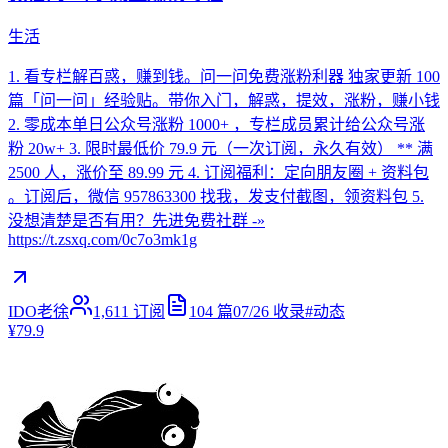
生活
1. 看专栏解百惑，赚到钱。问一问免费涨粉利器 独家更新 100
篇「问一问」经验贴。带你入门，解惑，提效，涨粉，赚小钱
2. 零成本单日公众号涨粉 1000+ ，专栏成员累计给公众号涨
粉 20w+ 3. 限时最低价 79.9 元（一次订阅，永久有效） ** 满
2500 人，涨价至 89.99 元 4. 订阅福利：定向朋友圈 + 资料包
。订阅后，微信 957863300 找我，发支付截图，领资料包 5.
没想清楚是否有用？先进免费社群 -»
https://t.zsxq.com/0c7o3mk1g
IDO老徐
1,611
订阅
104
篇
07/26
收录
#
动态
¥79.9