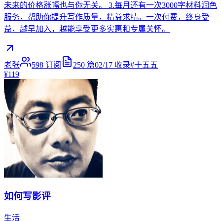
未来的价格涨幅也与你无关。 3.每月还有一次3000字材料润色
服务，帮助你提升写作质量，精益求精。一次付费，终身受
益，越早加入，越能享受更多实惠和专属关怀。
老张
598
订阅
250
篇
02/17
收录
#
十五五
¥119
如何写影评
生活