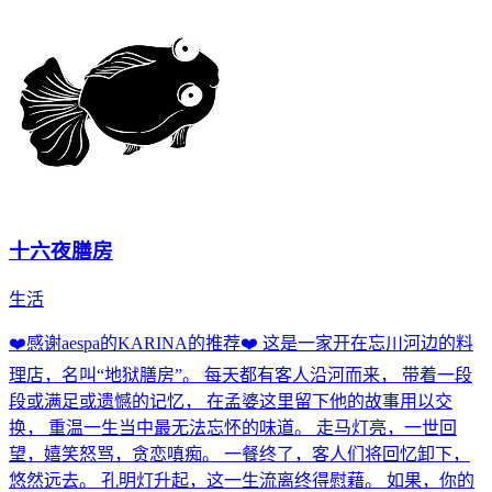
十六夜膳房
生活
❤️感谢aespa的KARINA的推荐❤️ 这是一家开在忘川河边的料
理店，名叫“地狱膳房”。 每天都有客人沿河而来， 带着一段
段或满足或遗憾的记忆， 在孟婆这里留下他的故事用以交
换， 重温一生当中最无法忘怀的味道。 走马灯亮，一世回
望，嬉笑怒骂，贪恋嗔痴。 一餐终了，客人们将回忆卸下，
悠然远去。 孔明灯升起，这一生流离终得慰藉。 如果，你的