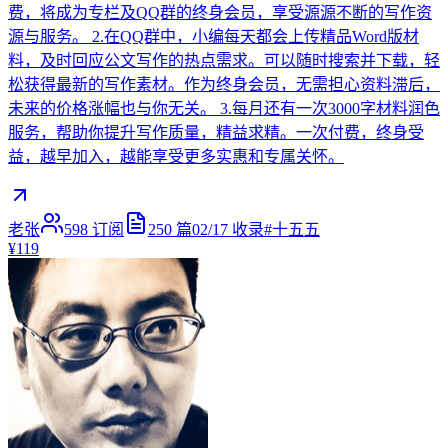
费，将成为专栏及QQ群的终身会员，享受源源不断的写作资
源与服务。 2.在QQ群中，小编每天都会上传精品Word版材
料，及时回应公文写作的热点需求。可以随时搜索并下载，轻
松获得最新的写作素材。作为终身会员，无需担心资料滞后，
未来的价格涨幅也与你无关。 3.每月还有一次3000字材料润色
服务，帮助你提升写作质量，精益求精。一次付费，终身受
益，越早加入，越能享受更多实惠和专属关怀。
老张
598
订阅
250
篇
02/17
收录
#
十五五
¥119