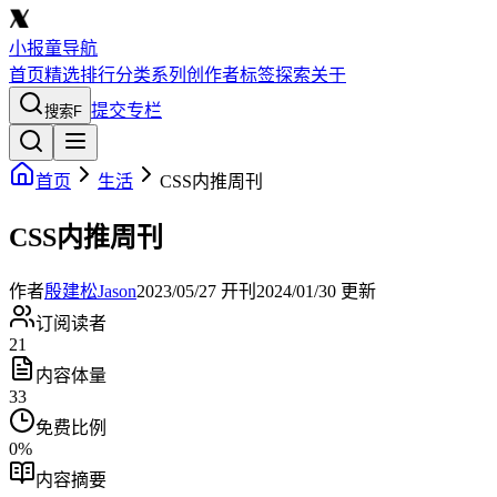
小报童导航
首页
精选
排行
分类
系列
创作者
标签
探索
关于
提交专栏
搜索
F
首页
生活
CSS内推周刊
CSS内推周刊
作者
殷建松Jason
2023/05/27
开刊
2024/01/30
更新
订阅读者
21
内容体量
33
免费比例
0
%
内容摘要