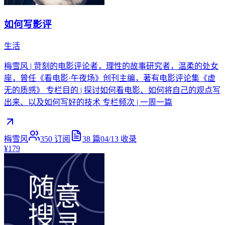
如何写影评
生活
梅雪风 | 苛刻的电影评论者，理性的故事研究者，温柔的处女
座，曾任《看电影·午夜场》创刊主编，著有电影评论集《虚
无的质感》 专栏目的 | 探讨如何看电影、如何将自己的观点写
出来、以及如何写好的技术 专栏频次 | 一周一篇
梅雪风
350
订阅
38
篇
04/13
收录
¥179