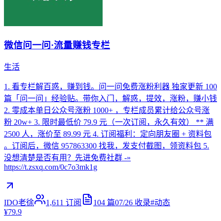
微信问一问·流量赚钱专栏
生活
1. 看专栏解百惑，赚到钱。问一问免费涨粉利器 独家更新 100
篇「问一问」经验贴。带你入门，解惑，提效，涨粉，赚小钱
2. 零成本单日公众号涨粉 1000+ ，专栏成员累计给公众号涨
粉 20w+ 3. 限时最低价 79.9 元（一次订阅，永久有效） ** 满
2500 人，涨价至 89.99 元 4. 订阅福利：定向朋友圈 + 资料包
。订阅后，微信 957863300 找我，发支付截图，领资料包 5.
没想清楚是否有用？先进免费社群 -»
https://t.zsxq.com/0c7o3mk1g
IDO老徐
1,611
订阅
104
篇
07/26
收录
#
动态
¥79.9