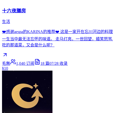
十六夜膳房
生活
❤️感谢aespa的KARINA的推荐❤️ 这是一家开在忘川河
一生当中最无法忘怀的味道。 走马灯亮，一世回望，嬉笑怒骂
吃的那道菜，又会是什么呢？
毛無
1,040
订阅
18
篇
07/28
收录
¥10