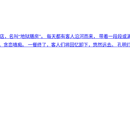
边的料理店，名叫“地狱膳房”。 每天都有客人沿河而来， 带着一段
，贪恋嗔痴。 一餐终了，客人们将回忆卸下，悠然远去。 孔明