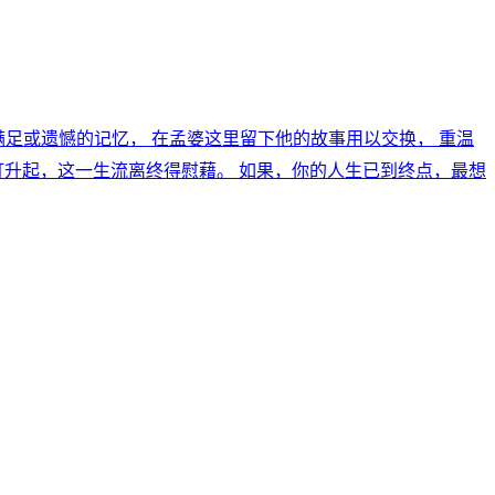
段或满足或遗憾的记忆， 在孟婆这里留下他的故事用以交换， 重温
灯升起，这一生流离终得慰藉。 如果，你的人生已到终点，最想