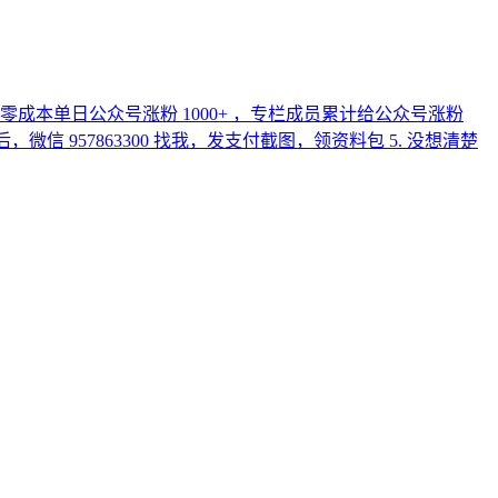
 零成本单日公众号涨粉 1000+ ，专栏成员累计给公众号涨粉
订阅后，微信 957863300 找我，发支付截图，领资料包 5. 没想清楚