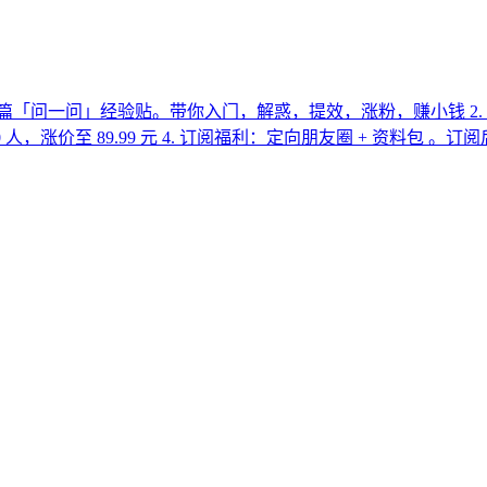
0 篇「问一问」经验贴。带你入门，解惑，提效，涨粉，赚小钱 2.
500 人，涨价至 89.99 元 4. 订阅福利：定向朋友圈 + 资料包 。