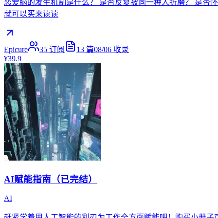
恋爱脑的发生机制是什么？ 是否反复被同一种人折磨？ 是否怀
就可以买来读读
Epicure
35
订阅
13
篇
08/06
收录
¥39.9
AI赋能指南（已完结）
AI
赶紧学着用人工智能的利刃为工作全方面赋能吧！购买小册子可享