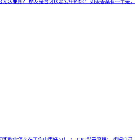
否无法兼顾？ 朋友是否讨厌恋爱中的你？ 如果答案有一个是，
教你怎么在工作中用好AI！ 2、GPT部署流程： 想把自己