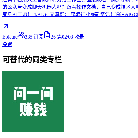
的公众号变成聊天机器人吗？跟着操作文档，自己变成技术大拿！ 想
变身AI画师！ 4.AIGC交流群： 获取行业最新资讯！通往AI
Epicure
335
订阅
26
篇
02/08
收录
免费
可替代的同类专栏