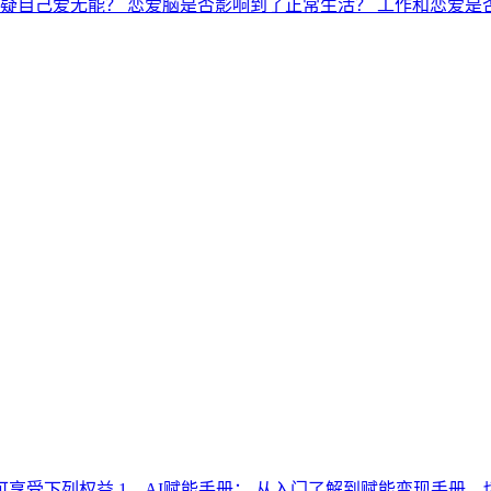
疑自己爱无能？ 恋爱脑是否影响到了正常生活？ 工作和恋爱是
受下列权益 1、AI赋能手册： 从入门了解到赋能变现手册，切实