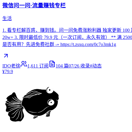
微信问一问·流量赚钱专栏
生活
1. 看专栏解百惑，赚到钱。问一问免费涨粉利器 独家更新 10
20w+ 3. 限时最低价 79.9 元（一次订阅，永久有效） ** 满 2
是否有用？先进免费社群 -» https://t.zsxq.com/0c7o3mk1g
IDO老徐
1,611
订阅
104
篇
07/26
收录
#
动态
¥79.9