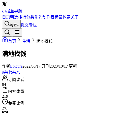
小报童导航
首页
精选
排行
分类
系列
创作者
标签
探索
关于
提交专栏
搜索
F
首页
生活
满地找钱
满地找钱
作者
Epicure
2022/05/17
开刊
2023/10/17
更新
#
杂七杂八
订阅读者
84
内容体量
219
免费比例
2
%