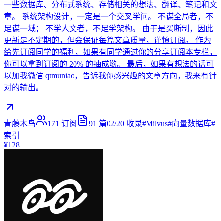
一些数据库、分布式系统、存储相关的想法、翻译、笔记和文
章。 系统架构设计，一定是一个交叉学问。 不谋全局者，不
足谋一域； 不学人文者，不足学架构。 由于是买断制，因此
更新是不定期的，但会保证每篇文章质量，谨慎订阅。 作为
给先订阅同学的福利，如果有同学通过你的分享订阅本专栏，
你可以拿到订阅的 20% 的抽成哟。 最后，如果有想法的话可
以加我微信 qtmuniao，告诉我你感兴趣的文章方向，我来有针
对的输出。
青藤木鸟
171
订阅
91
篇
02/20
收录
#
Milvus
#
向量数据库
#
索引
¥128