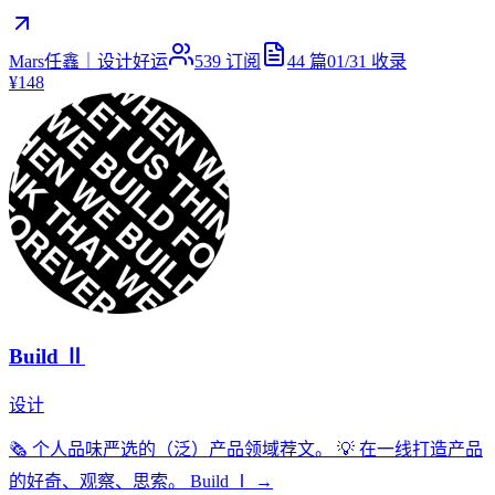
Mars任鑫｜设计好运
539
订阅
44
篇
01/31
收录
¥148
Build Ⅱ
设计
🗞 个人品味严选的（泛）产品领域荐文。 💡 在一线打造产品
的好奇、观察、思索。 Build Ⅰ →