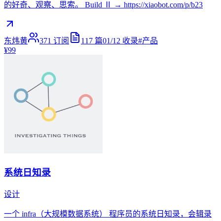
的好奇、观察、思索。 Build Ⅱ → https://xiaobot.com/p/b23
东炜黄
371
订阅
117
篇
01/12
收录
#
产品
¥99
系统日知录
设计
一个 infra（大规模数据系统） 程序员的系统日知录，会辑录