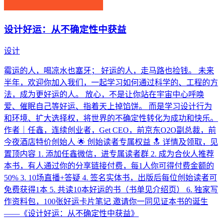
设计好运：从不确定性中获益
设计
霉运的人，喝凉水也塞牙； 好运的人，走马路也捡钱。 未来
半年，欢迎你加入我们，一起学习如何通过科学的、工程的方
法，成为更好运的人。 放心，不是让你站在宇宙中心呼唤
爱、催眠自己等好运、指着天上掉馅饼。 而是学习设计行为
和环境、扩大选择权，将世界的不确定性转化为成功和快乐。
作者｜任鑫，连续创业者，Get CEO，前京东O2O副总裁，前
今夜酒店特价创始人 🌟 创始读者专属权益 🔝 详情及领取，见
置顶内容 1. 添加任鑫微信，进专属读者群 2. 成为合伙人推荐
本书，有人通过你的分享链接付费，每1人你可得付费金额的
50% 3. 10场直播+答疑 4. 签名实体书，出版后每位创始读者可
免费获得1本 5. 共读10本好运的书（书单见介绍页） 6. 独家写
作资料包，100张好运卡片笔记 邀请你一同见证本书的诞生
——《设计好运：从不确定性中获益》