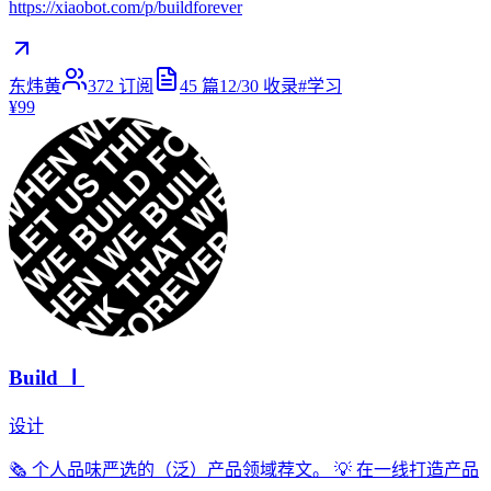
https://xiaobot.com/p/buildforever
东炜黄
372
订阅
45
篇
12/30
收录
#
学习
¥99
Build Ⅰ
设计
🗞 个人品味严选的（泛）产品领域荐文。 💡 在一线打造产品