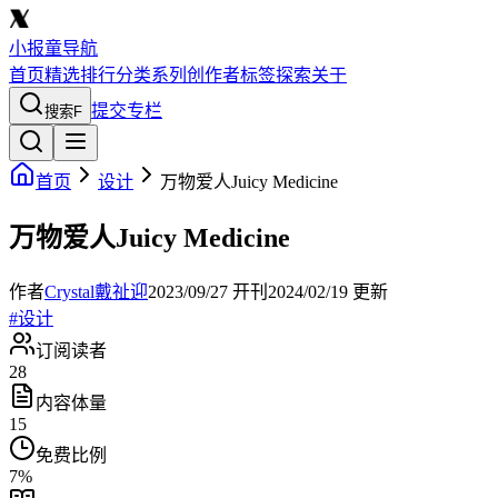
小报童导航
首页
精选
排行
分类
系列
创作者
标签
探索
关于
提交专栏
搜索
F
首页
设计
万物爱人Juicy Medicine
万物爱人Juicy Medicine
作者
Crystal戴祉迎
2023/09/27
开刊
2024/02/19
更新
#
设计
订阅读者
28
内容体量
15
免费比例
7
%