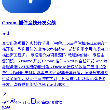
Chrome插件全栈开发实战
设计
真实出海项目的实战教学课，讲解Chrome插件和Next.js端的全
栈开发，教你最佳的出海技术栈组合，帮助你半个月内成为全
栈出海工程师。 专栏定价为项目源码+教程的价格。 专栏主
要知识： - Plasmo 开发 Chrome 插件 - Next.js 全栈开发 Web 端
与服务端 - AI 对话功能开发 - Firebase 授权和数据库应用（免
费） - Paddle 支付功能集成 专栏配套全套源码，源码分支和专
栏章节同步，帮助你渐进式学习； 所有核心功能做到模块化
开发，潜移默化传授你程序设计理念。
程普
108
订阅
20
篇
08/19
收录
¥299