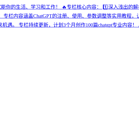
让AI赋能你的生活、学习和工作！ 🔥专栏核心内容： 1️⃣深入浅出
南：专栏内容涵盖ChatGPT的注册、使用、参数调整等实用教程，让你
 专栏持续更新，计划3个月创作100篇chatgpt专业内容！ 原