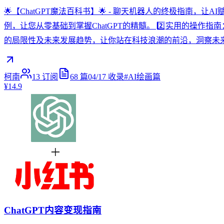
🌟【ChatGPT魔法百科书】🌟 - 聊天机器人的终极指南，
例，让您从零基础到掌握ChatGPT的精髓。 2️⃣实用的操作指
的局限性及未来发展趋势，让你站在科技浪潮的前沿，洞察未来机遇。
柯南
13
订阅
68
篇
04/17
收录
#
AI绘画篇
¥14.9
ChatGPT内容变现指南