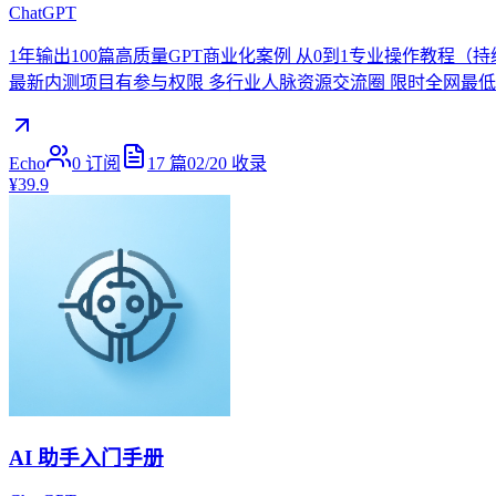
ChatGPT
1年输出100篇高质量GPT商业化案例 从0到1专业操作教程（
最新内测项目有参与权限 多行业人脉资源交流圈 限时全网最低
Echo
0
订阅
17
篇
02/20
收录
¥39.9
AI 助手入门手册