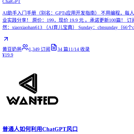
ChatGPT
AI助手入门手册（别名：GPTs应用开发指南） 不用编程，每
业实践分享！ 原价：199，现价 19.9 元 。承诺更新100篇！ 
然：xiaoxiaohan613 （AI育儿宝典） Sunday：cbnsunday（66
黄豆奶爸
1,349
订阅
34
篇
11/14
收录
¥19.9
普通人如何利用ChatGPT风口