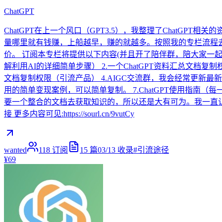
ChatGPT
ChatGPT在上一个风口（GPT3.5），我整理了ChatGP
量哪里就有钱赚，上船越早，赚的就越多。按照我的专栏流程
价。 订阅本专栏将提供以下内容(并且开了陪伴群，陪大家一起
解利用AI的详细简单步骤） 2.一个ChatGPT资料汇总文档
文档复制权限（引流产品） 4.AIGC交流群，我会经常更新最
用的简单变现案例，可以简单复制。 7.ChatGPT使用指南
要一个整合的文档去获取知识的，所以还是大有可为。我一直认为
接 更多内容可见:https://sourl.cn/9vutCy
wanted
118
订阅
15
篇
03/13
收录
#
引流途径
¥69