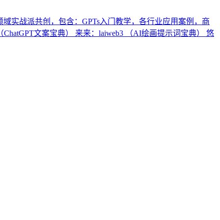
I领域实战派共创，包含：GPTs入门教学，各行业应用案例，商
hatGPT文案宝典） 来来：laiweb3 （AI绘画提示词宝典） 悠