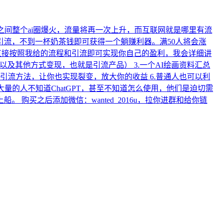
来，一夜之间整个ai圈爆火，流量将再一次上升，而互联网就是哪里有流
流，不到一杯奶茶钱即可获得一个躺赚利器。满50人将会涨
你直接按照我给的流程和引流即可实现你自己的盈利，我会详细讲
信以及其他方式变现，也就是引流产品） 3.一个AI绘画资料汇总
种引流方法，让你也实现裂变，放大你的收益 6.普通人也可以利
大量的人不知道ChatGPT，甚至不知道怎么使用，他们是迫切需
买之后添加微信：wanted_2016u，拉你进群和给你链