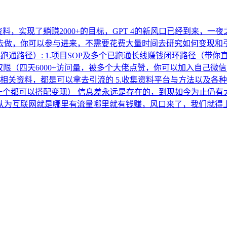
T相关的资料，实现了躺赚2000+的目标，GPT 4的新风口已经到
去做，你可以参与进来，不需要花费大量时间去研究如何变现和引
跑通路径）: 1.项目SOP及多个已跑通长线赚钱闭环路径（带
复制权限（四天6000+访问量，被多个大佬点赞，你可以加入自己微
新相关资料，都是可以拿去引流的 5.收集资料平台与方法以及各
（每一个都可以搭配变现） 信息差永远是存在的，到现如今为止仍有
互联网就是哪里有流量哪里就有钱赚，风口来了，我们就得上船。 购