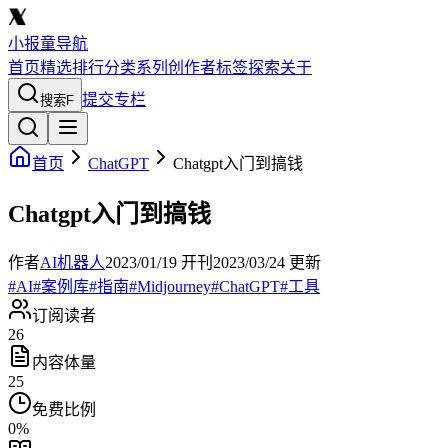
小报童导航
首页
精选
排行
分类
系列
创作者
标签
探索
关于
提交专栏
搜索
F
首页
ChatGPT
Chatgpt入门到搞钱
Chatgpt入门到搞钱
作者
AI机器人
2023/01/19
开刊
2023/03/24
更新
#
AI
#
案例库
#
指南
#
Midjourney
#
ChatGPT
#
工具
订阅读者
26
内容体量
25
免费比例
0
%