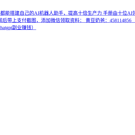
人都能搭建自己的AI机器人助手，提高十倍生产力 手册由十位A
订阅后带上支付截图，添加微信领取资料： 黄豆奶爸：458114856 （C
个chatgpt副业赚钱）