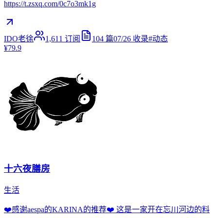
https://t.zsxq.com/0c7o3mk1g
IDO老徐
1,611
订阅
104
篇
07/26
收录
#
动态
¥79.9
十六夜膳房
生活
❤️感谢aespa的KARINA的推荐❤️ 这是一家开在忘川河边的料