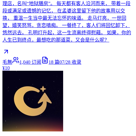
理店，名叫“地狱膳房”。 每天都有客人沿河而来， 带着一段
段或满足或遗憾的记忆， 在孟婆这里留下他的故事用以交
换， 重温一生当中最无法忘怀的味道。 走马灯亮，一世回
望，嬉笑怒骂，贪恋嗔痴。 一餐终了，客人们将回忆卸下，
悠然远去。 孔明灯升起，这一生流离终得慰藉。 如果，你的
人生已到终点，最想吃的那道菜，又会是什么呢？
毛無
1,040
订阅
18
篇
07/28
收录
¥10