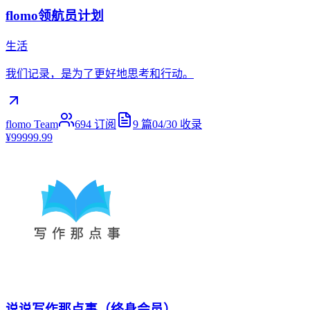
flomo领航员计划
生活
我们记录，是为了更好地思考和行动。
flomo Team
694
订阅
9
篇
04/30
收录
¥99999.99
说说写作那点事（终身会员）