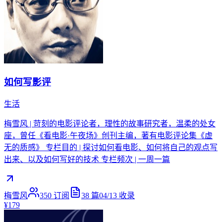
如何写影评
生活
梅雪风 | 苛刻的电影评论者，理性的故事研究者，温柔的处女
座，曾任《看电影·午夜场》创刊主编，著有电影评论集《虚
无的质感》 专栏目的 | 探讨如何看电影、如何将自己的观点写
出来、以及如何写好的技术 专栏频次 | 一周一篇
梅雪风
350
订阅
38
篇
04/13
收录
¥179