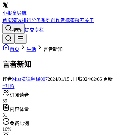
小报童导航
首页
精选
排行
分类
系列
创作者
标签
探索
关于
提交专栏
搜索
F
首页
生活
言者新知
言者新知
作者
Miss法律翻译007
2024/01/15
开刊
2024/02/06
更新
#
升阶
订阅读者
59
内容体量
31
免费比例
16
%