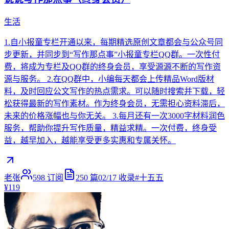
生活
1.自小报童专栏开通以来，每期精选原创文章都会与公众号同
步更新，并同步到“写作那点事”小报童专栏QQ群。一次性付
费，将成为专栏及QQ群的终身会员，享受源源不断的写作资
源与服务。 2.在QQ群中，小编每天都会上传精品Word版材
料，及时回应公文写作的热点需求。可以随时搜索并下载，轻
松获得最新的写作素材。作为终身会员，无需担心资料滞后，
未来的价格涨幅也与你无关。 3.每月还有一次3000字材料润色
服务，帮助你提升写作质量，精益求精。一次付费，终身受
益，越早加入，越能享受更多实惠和专属关怀。
老张
598
订阅
250
篇
02/17
收录
#
十五五
¥119