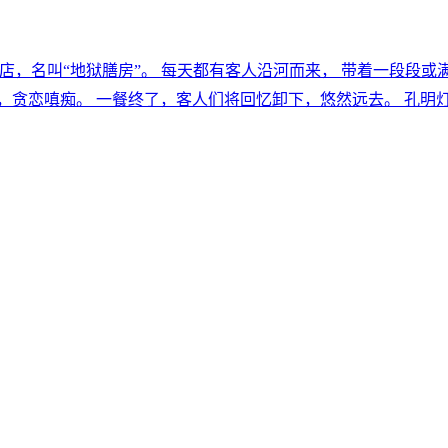
边的料理店，名叫“地狱膳房”。 每天都有客人沿河而来， 带着一段
，贪恋嗔痴。 一餐终了，客人们将回忆卸下，悠然远去。 孔明