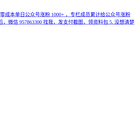
 零成本单日公众号涨粉 1000+ ，专栏成员累计给公众号涨粉
订阅后，微信 957863300 找我，发支付截图，领资料包 5. 没想清楚