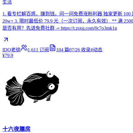
生活
1. 看专栏解百惑，赚到钱。问一问免费涨粉利器 独家更新 10
20w+ 3. 限时最低价 79.9 元（一次订阅，永久有效） ** 满 2
是否有用？先进免费社群 -» https://t.zsxq.com/0c7o3mk1g
IDO老徐
1,611
订阅
104
篇
07/26
收录
#
动态
¥79.9
十六夜膳房