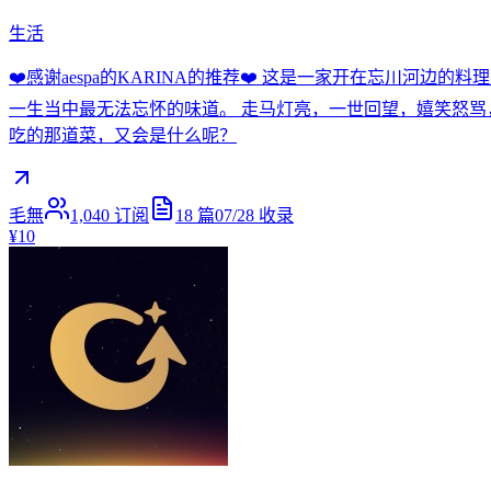
生活
❤️感谢aespa的KARINA的推荐❤️ 这是一家开在忘川河
一生当中最无法忘怀的味道。 走马灯亮，一世回望，嬉笑怒骂
吃的那道菜，又会是什么呢？
毛無
1,040
订阅
18
篇
07/28
收录
¥10