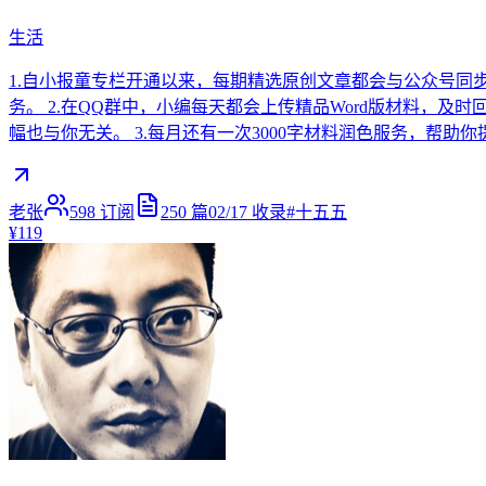
生活
1.自小报童专栏开通以来，每期精选原创文章都会与公众号同
务。 2.在QQ群中，小编每天都会上传精品Word版材料
幅也与你无关。 3.每月还有一次3000字材料润色服务，帮
老张
598
订阅
250
篇
02/17
收录
#
十五五
¥119