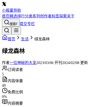
小报童导航
首页
精选
排行
分类
系列
创作者
标签
探索
关于
提交专栏
搜索
F
首页
生活
绿龙森林
绿龙森林
作者
一位神秘的大龙
2023/03/06
开刊
2024/02/08
更新
订阅读者
5
内容体量
49
免费比例
0
%
内容摘要