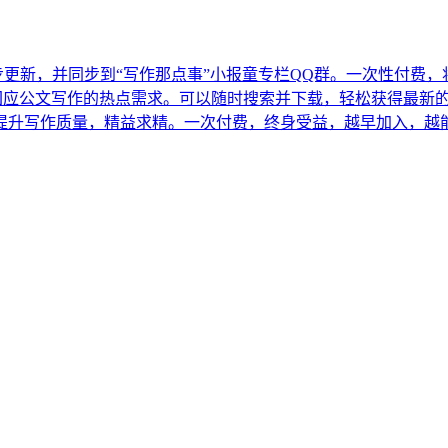
步更新，并同步到“写作那点事”小报童专栏QQ群。一次性付费
，及时回应公文写作的热点需求。可以随时搜索并下载，轻松获得最
助你提升写作质量，精益求精。一次付费，终身受益，越早加入，