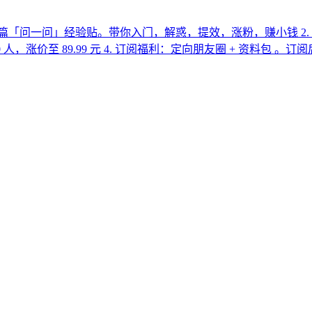
0 篇「问一问」经验贴。带你入门，解惑，提效，涨粉，赚小钱 2.
500 人，涨价至 89.99 元 4. 订阅福利：定向朋友圈 + 资料包 。