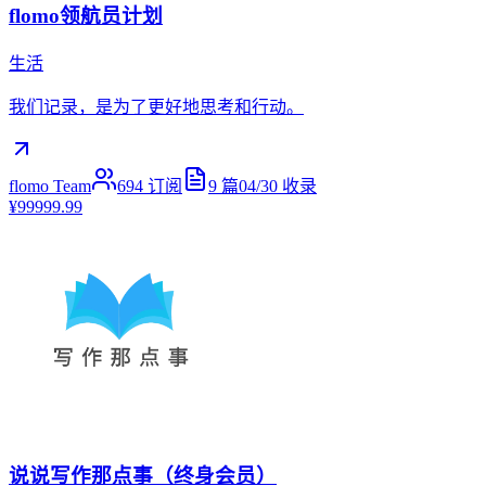
flomo领航员计划
生活
我们记录，是为了更好地思考和行动。
flomo Team
694
订阅
9
篇
04/30
收录
¥99999.99
说说写作那点事（终身会员）