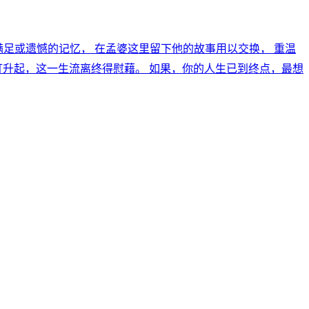
段或满足或遗憾的记忆， 在孟婆这里留下他的故事用以交换， 重温
灯升起，这一生流离终得慰藉。 如果，你的人生已到终点，最想