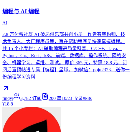
编程与 AI 编程
AI
2.8 万付费社群 AI 破局俱乐部共创小册：作者有架构师、技
术负责人、大厂程序员等，旨在帮助程序员快速掌握编程。
共 15 个小专栏：AI 辅助编程高质量科普、C/C++、Java、
Python、Go、Rust、k8s、前端、数据库、操作系统、网络安
全、机器学习、运维、测试。 原价 365 元，特惠 18.8 元，订
阅后置顶帖进专属【编程】星球。 加微信：poju2323，送你一
份编程学习资料
findyi
3,782
订阅
200
篇
10/23
收录
#
k8s
¥18.8