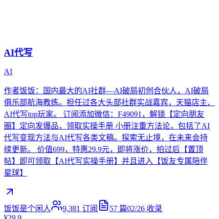
AI代写
AI
作者饭饭：国内最大的AI社群—AI破局初创合伙人，AI破局
俱乐部航海教练。担任过各大头部社群实战嘉宾，天猫店主、
AI代写top玩家。 订阅添加微信：F49091，解锁【定向朋友
圈】定向发爆品，领取实操手册 小册注重方法论，包括了AI
代写变现方法与AI代写各类文稿。探索无止境，在未来会持
续更新。 价值699，特惠29.9元，即将涨价，拍过后【置顶
帖】即可领取【AI代写实操手册】并且进入【饭友专属陪伴
星球】
饭饭是个闲人
9,381
订阅
57
篇
02/26
收录
¥29.9