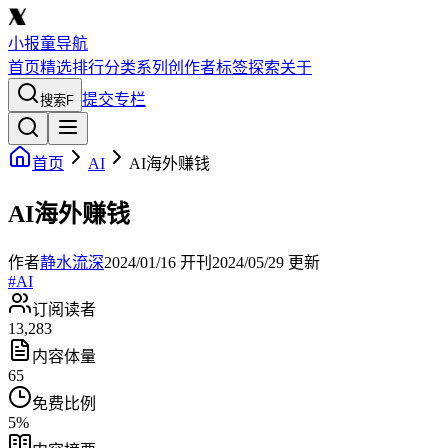
小报童导航
首页
精选
排行
分类
系列
创作者
标签
探索
关于
提交专栏
搜索
F
首页
AI
AI海外赚钱
AI海外赚钱
作者
静水流深
2024/01/16
开刊
2024/05/29
更新
#
AI
订阅读者
13,283
内容体量
65
免费比例
5
%