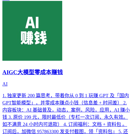
AIGC大模型零成本赚钱
AI
1. 独家更新 200 篇思考，带着你从 0 到 1 玩赚 GPT 及「国内
GPT智能模型」，并零成本赚点小钱（信息差 + 时间差） 2.
内容板块：AI 基础普及，动态，案例，风险，应用，AI 赚小
钱 3. 原价 199 元，限时最低价（专栏一次订阅，永久有效。
如不满意 24 小时内可退款） 4. 订阅福利：文档 + 资料包 。
订阅后，加微信 957863300 发支付截图，领「资料包」 5. 还