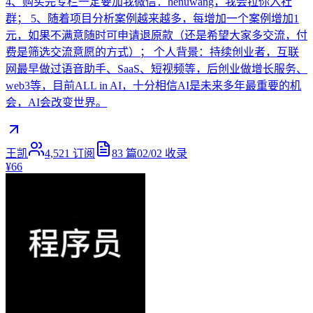
4、购买完专栏一定要加我微信：henuwang，我会拉你入社
群； 5、随着项目分析案例越来越多，每增加一个案例增加1
元，如果不满意随时可申请退原款（还是希望大家多交流，付
费是筛选交流意愿的方式）； 个人背景：持续创业者，互联
网最早做过语音助手、SaaS、短视频等，后创业做增长服务、
web3等，目前ALL in AI，十分相信AI是未来多年最重要的机
会，AI会改变世界。
王凯
4,521
订阅
83
篇
02/02
收录
¥66