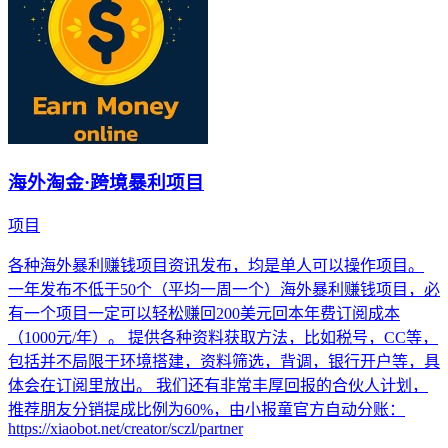
海外淘金·跨境暴利项目
项目
各种海外暴利赚钱项目资讯发布，均是单人可以操作项目。
一年发布不低于50个（平均一周一个）海外暴利赚钱项目，必
有一个项目一定可以轻松赚回200美元回本年费订阅成本
（1000元/年）。 提供各种资料获取方法，比如税号，CC等，
包括并不局限于环境搭建，资料筛选，背调，银行开户等，具
体会在订阅里放出。 我们还有非常丰厚回报的合伙人计划，
推荐朋友分销提成比例为60%，由小报童官方自动分账：
https://xiaobot.net/creator/sczl/partner