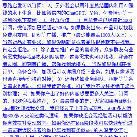
思路启发可以订阅； 2、另外我会以周纬度总结国内利用AI赚
钱的水下生意，比如微信内的ChatGPT、Y色、付费培训等一
些列的水下案例； 3、社群价值： 1）目前专栏已经接近4000
订阅，微信添加已经超过5000。如果群友出来ai产品可以找我
免费朋友圈、即刻等广播、推广（最少能覆盖1000人以上）。
当然对品质有要求，如果没啥新意或者品质很差就不要找我，
肯定会拒绝。 2）除了直接推广产品的需求外，众多群友有业
务需求想要找ai技术团队实施。这类需求也可以找我，我会在
朋友圈、即刻等广播，帮你找到承接方。 当然如果你想获得
订单、商务合作，加我后可以详细介绍下业务，如果有需求我
也会直接帮你拉群对接； 3）还有诸如业务组队、招聘等等各
类需求也都ok，但是我肯定会挑，推广我也不收钱拒绝了您也
别挑理； 4）如果你产出了好的内容想要更多人关注、订阅
的，也欢迎找我推荐； 5）最最重要的是：大家如果有ai商业
idea都欢迎找我交流，我已经过了上千款ai项目、5000多人添
加600多人交流过类似逻辑，如果你缺乏变现经验我可以帮助
你有效提升变现效率。如果你还在idea阶段我可以快速帮你过
一遍逻辑误区或者给你拉群找到有类似idea的人深度交流；