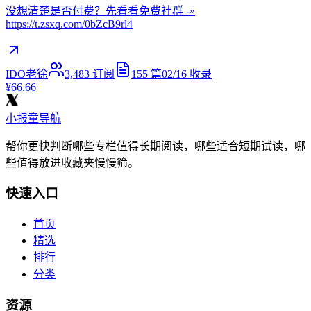
没想清楚是否付费？先看看免费社群 -»
https://t.zsxq.com/0bZcB9rl4
IDO老徐
3,483
订阅
155
篇
02/16
收录
¥66.66
小报童导航
帮你更快判断哪些专栏值得长期阅读，哪些适合短期试读，哪
些值得放进收藏夹慢慢筛。
快速入口
首页
精选
排行
分类
资源