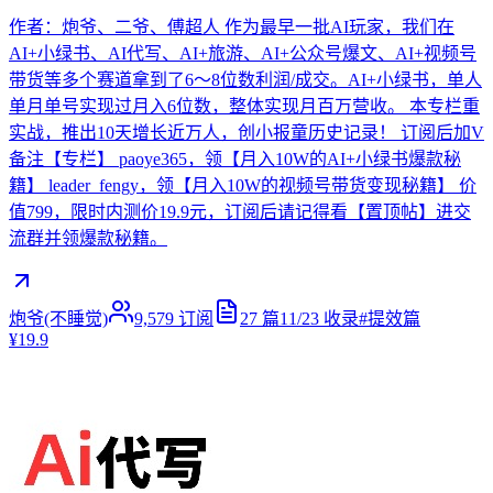
作者：炮爷、二爷、傅超人 作为最早一批AI玩家，我们在
AI+小绿书、AI代写、AI+旅游、AI+公众号爆文、AI+视频号
带货等多个赛道拿到了6～8位数利润/成交。AI+小绿书，单人
单月单号实现过月入6位数，整体实现月百万营收。 本专栏重
实战，推出10天增长近万人，创小报童历史记录！ 订阅后加V
备注【专栏】 paoye365，领【月入10W的AI+小绿书爆款秘
籍】 leader_fengy，领【月入10W的视频号带货变现秘籍】 价
值799，限时内测价19.9元，订阅后请记得看【置顶帖】进交
流群并领爆款秘籍。
炮爷(不睡觉)
9,579
订阅
27
篇
11/23
收录
#
提效篇
¥19.9