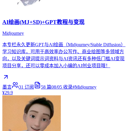
AI绘画(MJ+SD)+GPT教程与变现
Midjourney
本专栏永久更新GPT与AI绘画（Midjourney/Stable Diffusion）
学习知识库，可用于高效率办公写作、商业绘图等多领域方
向，以及关键词提示词资料与AI资讯还有多种低门槛AI变现
项目分享，还可以零成本加入小编的AI创业项目哦！
墨言
31
订阅
58
篇
08/05
收录
#
Midjourney
¥29.9