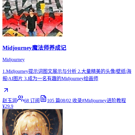
Midjourney魔法师养成记
Midjourney
1.Midjourney提示词图文展示与分析 2.大量精美的头像|壁纸|海
报|AI图片 3.成为一名有趣的Midjourney绘画师
赵玉润
68
订阅
105
篇
08/02
收录
#
Midjourney进阶教程
¥29.9