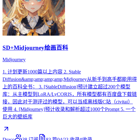
SD+Midjourney绘画百科
Midjourney
1. 计划更新1000篇以上内容 2. Stable
Diffusion&amp;amp;amp;amp;Midjourney从新手到高手都能用得
上的百科全书； 3. [StableDiffusion]预计建立超过200个模型
库：从主模型到LoRA/LyCORIS，所有模型都有百度盘下载链
接，因此对于测评过的模型，可以当成离线版C站（civitai）
使用 4. [Midjourney]预计收录和解析超过1000个Prompt 5. 一个
巨大的壁纸库
Draco
38
订阅
83
篇
04/23
收录
#
收录