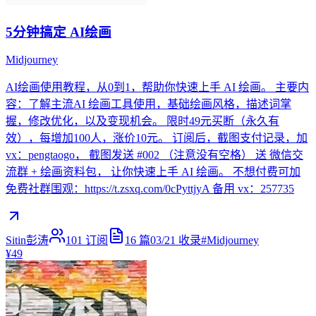
5分钟搞定 AI绘画
Midjourney
AI绘画使用教程，从0到1，帮助你快速上手 AI 绘画。 主要内
容：了解主流AI 绘画工具使用，基础绘画风格，描述词掌
握，修改优化，以及变现机会。 限时49元买断（永久有
效），每增加100人，涨价10元。 订阅后，截图支付记录，加
vx：pengtaogo， 截图发送 #002 （注意没有空格） 送 微信交
流群 + 绘画资料包， 让你快速上手 AI 绘画。 不想付费可加
免费社群围观：https://t.zsxq.com/0cPyttjyA 备用 vx：257735
Sitin彭涛
101
订阅
16
篇
03/21
收录
#
Midjourney
¥49