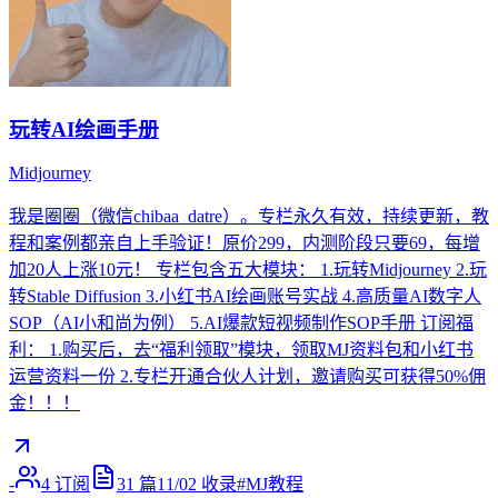
玩转AI绘画手册
Midjourney
我是圈圈（微信chibaa_datre）。专栏永久有效，持续更新，教
程和案例都亲自上手验证！原价299，内测阶段只要69，每增
加20人上涨10元！ 专栏包含五大模块： 1.玩转Midjourney 2.玩
转Stable Diffusion 3.小红书AI绘画账号实战 4.高质量AI数字人
SOP（AI小和尚为例） 5.AI爆款短视频制作SOP手册 订阅福
利： 1.购买后，去“福利领取”模块，领取MJ资料包和小红书
运营资料一份 2.专栏开通合伙人计划，邀请购买可获得50%佣
金！！！
-
4
订阅
31
篇
11/02
收录
#
MJ教程