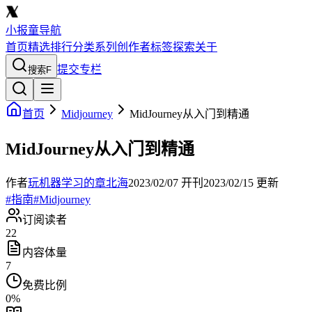
小报童导航
首页
精选
排行
分类
系列
创作者
标签
探索
关于
提交专栏
搜索
F
首页
Midjourney
MidJourney从入门到精通
MidJourney从入门到精通
作者
玩机器学习的章北海
2023/02/07
开刊
2023/02/15
更新
#
指南
#
Midjourney
订阅读者
22
内容体量
7
免费比例
0
%