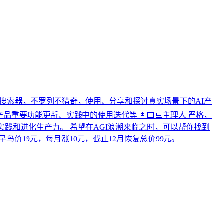
品的人肉搜索器，不罗列不猎奇，使用、分享和探讨真实场景下的AI产
品重要功能更新、实践中的使用迭代等 👩🏻‍💻主理人 严格，
实践和进化生产力。 希望在AGI浪潮来临之时，可以帮你找到
早鸟价19元，每月涨10元，截止12月恢复总价99元。