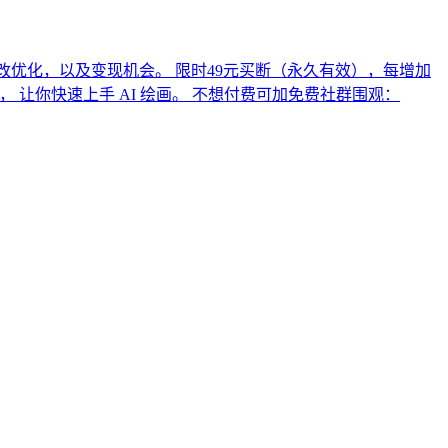
修改优化，以及变现机会。 限时49元买断（永久有效），每增加
资料包， 让你快速上手 AI 绘画。 不想付费可加免费社群围观：