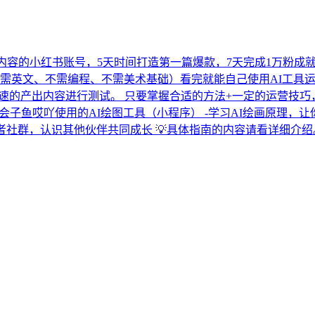
成内容的小红书账号，5天时间打造第一篇爆款，7天完成1万粉成就
需英文、不需编程、不需美术基础）看完就能自己使用AI工具
速的产出内容进行测试。 只要掌握合适的方法+一定的运营技巧，
 -学会子鱼哎吖使用的AI绘图工具（小程序） -学习AI绘画原理
作者社群，认识其他伙伴共同成长 💡具体指南的内容请看详细介