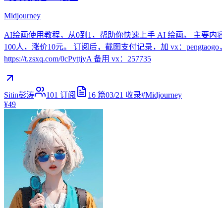
Midjourney
AI绘画使用教程，从0到1，帮助你快速上手 AI 绘画。 主
100人，涨价10元。 订阅后，截图支付记录，加 vx：pengta
https://t.zsxq.com/0cPyttjyA 备用 vx：257735
Sitin彭涛
101
订阅
16
篇
03/21
收录
#
Midjourney
¥49