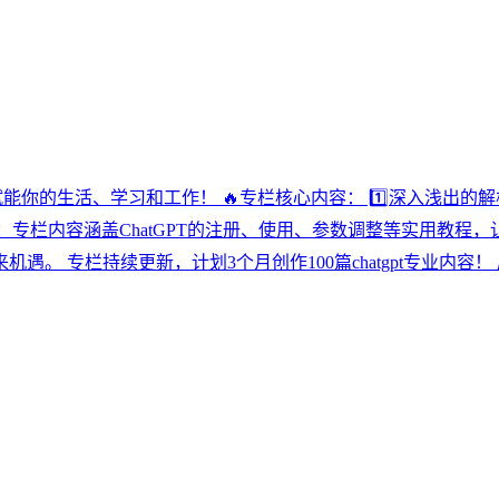
让AI赋能你的生活、学习和工作！ 🔥专栏核心内容： 1️⃣深入浅出
南：专栏内容涵盖ChatGPT的注册、使用、参数调整等实用教程，让你
 专栏持续更新，计划3个月创作100篇chatgpt专业内容！ 原