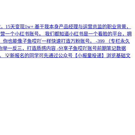
，15天变现1w+ 基于我本身产品经理与运营总监的职业背景，
运营一个小红书账号。 我们都知道小红书是一个看脸的平台，拥
你也能像子鱼哎吖一样快速打造万粉账号。 -399 （专栏永久
，让你举一反三，打造质感内容 -分享子鱼哎吖账号前期笔记数据
绍。 💡新报名的同学可先通过公众号【小报童投递】浏览基础文