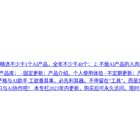
每周精选不少于1个AI产品，全年不少于40个； 2. 不做AI产
品库； · 固定更新：产品介绍、个人使用体验 · 不定期更新：产
格与AI助手 工欲善其事，必先利其器。不停留在“工具”，而是
学习与AI协作吧！ 本专栏2023年内更新，购买后可永久访问。限时