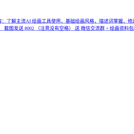
要内容：了解主流AI 绘画工具使用，基础绘画风格，描述词掌握，
ogo， 截图发送 #002 （注意没有空格） 送 微信交流群 + 绘画