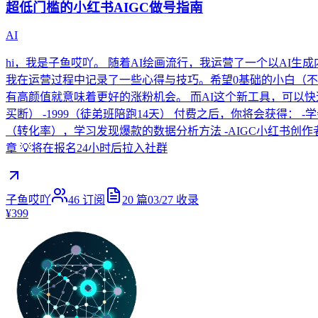
超低门槛的小红书AIGC做号指南
AI
hi，我是子鱼哎吖。 随着AI绘画流行，我运营了一个以AI生
我在运营过程中记录了一些心得与技巧。希望0基础的小白（不
有高颜值就意味着更好的涨粉机会。 而AI这个新工具，可以快
买断） -1999（徒弟班陪跑14天） 付费之后，你将会获得：
（转化率），学习发现爆款的数据分析方法 -AIGC小红书创
章 💡将在报名24小时后拉入社群
子鱼哎吖
46
订阅
20
篇
03/27
收录
¥399