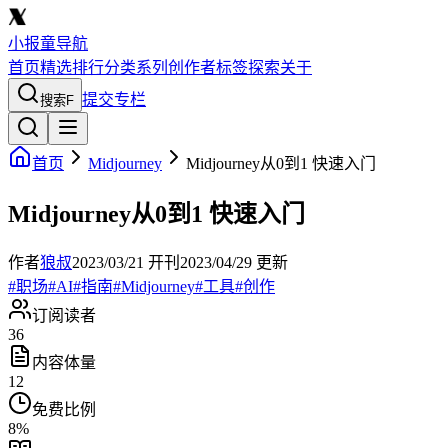
小报童导航
首页
精选
排行
分类
系列
创作者
标签
探索
关于
提交专栏
搜索
F
首页
Midjourney
Midjourney从0到1 快速入门
Midjourney从0到1 快速入门
作者
狼叔
2023/03/21
开刊
2023/04/29
更新
#
职场
#
AI
#
指南
#
Midjourney
#
工具
#
创作
订阅读者
36
内容体量
12
免费比例
8
%