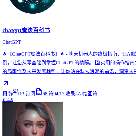
chatgpt魔法百科书
ChatGPT
🌟【ChatGPT魔法百科书】🌟 - 聊天机器人的终极指南，
例，让您从零基础到掌握ChatGPT的精髓。 2️⃣实用的操作指
的局限性及未来发展趋势，让你站在科技浪潮的前沿，洞察未来机遇。
柯南
13
订阅
68
篇
04/17
收录
#
AI绘画篇
¥14.9