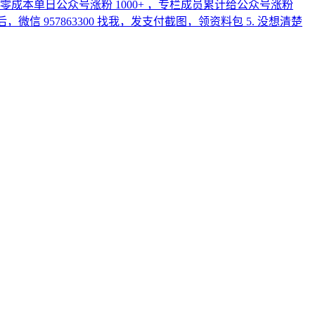
 零成本单日公众号涨粉 1000+ ，专栏成员累计给公众号涨粉
订阅后，微信 957863300 找我，发支付截图，领资料包 5. 没想清楚