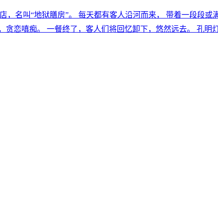
边的料理店，名叫“地狱膳房”。 每天都有客人沿河而来， 带着一段
，贪恋嗔痴。 一餐终了，客人们将回忆卸下，悠然远去。 孔明