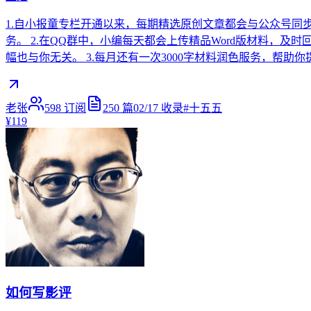
1.自小报童专栏开通以来，每期精选原创文章都会与公众号同
务。 2.在QQ群中，小编每天都会上传精品Word版材料
幅也与你无关。 3.每月还有一次3000字材料润色服务，帮
老张
598
订阅
250
篇
02/17
收录
#
十五五
¥119
如何写影评