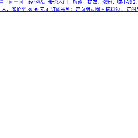
0 篇「问一问」经验贴。带你入门，解惑，提效，涨粉，赚小钱 2.
500 人，涨价至 89.99 元 4. 订阅福利：定向朋友圈 + 资料包 。