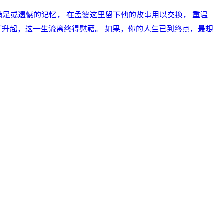
段或满足或遗憾的记忆， 在孟婆这里留下他的故事用以交换， 重温
灯升起，这一生流离终得慰藉。 如果，你的人生已到终点，最想