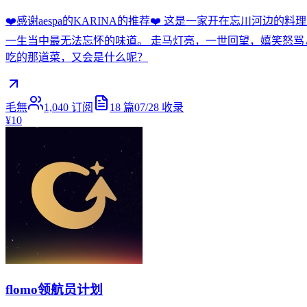
❤️感谢aespa的KARINA的推荐❤️ 这是一家开在忘川河
一生当中最无法忘怀的味道。 走马灯亮，一世回望，嬉笑怒骂
吃的那道菜，又会是什么呢？
毛無
1,040
订阅
18
篇
07/28
收录
¥10
flomo领航员计划