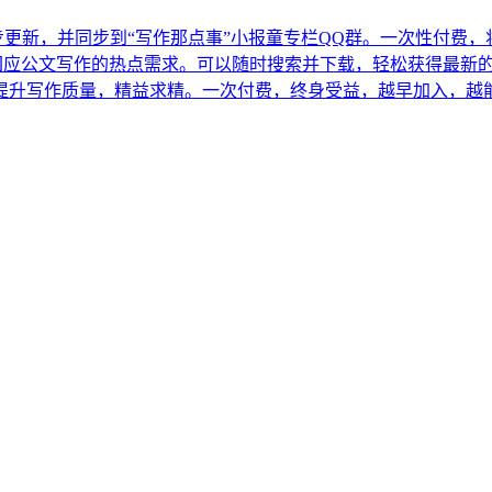
步更新，并同步到“写作那点事”小报童专栏QQ群。一次性付费
，及时回应公文写作的热点需求。可以随时搜索并下载，轻松获得最
助你提升写作质量，精益求精。一次付费，终身受益，越早加入，