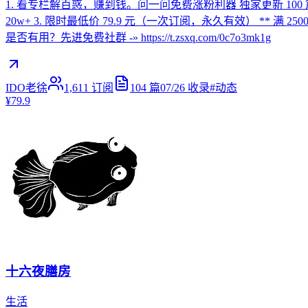
1. 看专栏解百惑，赚到钱。问一问免费涨粉利器 独家更新 10
20w+ 3. 限时最低价 79.9 元（一次订阅，永久有效） ** 满 2
是否有用？先进免费社群 -» https://t.zsxq.com/0c7o3mk1g
IDO老徐
1,611
订阅
104
篇
07/26
收录
#
动态
¥79.9
十六夜膳房
生活