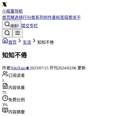
小报童导航
首页
精选
排行
分类
系列
创作者
标签
探索
关于
提交专栏
搜索
F
首页
生活
知知不倦
知知不倦
作者
NikiXiao🍀
2023/07/15
开刊
2024/02/06
更新
订阅读者
1
内容体量
75
免费比例
3
%
内容摘要