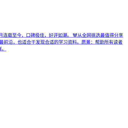
年5月连载至今，口碑极佳，好评如潮。 🐼从全网挑选最值得分享
术最前沿，也适合于发现合适的学习资料。愿景：帮助所有读者
群。