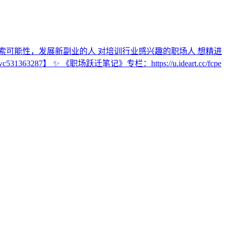
想探索可能性，发展新副业的人 对培训行业感兴趣的职场人 想精进
 ✨ 《职场跃迁笔记》专栏：https://u.ideart.cc/fcpe