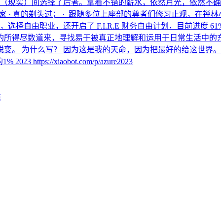
作赚钱（现实）间选择了后者。拿着不错的薪水，依然月光，依然
家 · 真的剃头过； · 跟随多位上座部的尊者们修习止观，在禅
年，选择自由职业，还开启了 F.I.R.E 财务自由计划，目前进度
 11 年的所得尽数道来，寻找易于被真正地理解和运用于日常生活
 为什么写？ 因为这是我的天命，因为把最好的给这世界。 现为
 2023 https://xiaobot.com/p/azure2023
修