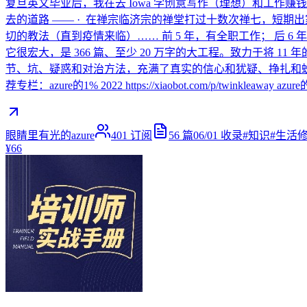
复旦英文毕业后，我在去 Iowa 学创意写作（理想）和工
去的道路 —— · 在禅宗临济宗的禅堂打过十数次禅七，短期出
切的教法（直到疫情来临）…… 前 5 年，有全职工作； 后 6 
它很宏大，是 366 篇、至少 20 万字的大工程。致力于将
节、坑、疑惑和对治方法，充满了真实的信心和犹疑、挣扎和蜕变。
荐专栏：azure的1% 2022 https://xiaobot.com/p/twinkleaway azure的1%
眼睛里有光的azure
401
订阅
56
篇
06/01
收录
#
知识
#
生活
¥66