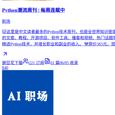
Python潮流周刊 | 每周连载中
职场
🐱这里是中文读者最多的Python技术周刊，也是全世界知识密
的文章、教程、开源项目、软件工具、播客和视频、热门话题等
精进Python技术，并增长职业和副业的收入。 🐼原价365元
豌豆花下猫
221
订阅
61
篇
06/05
收录
¥40