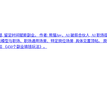
留足时间赋能副业。 作者: 熊猫Jay，AI 破局合伙人, AI 职场
职场、职场通用场景、特定岗位场景, 具体见置顶帖。 原价299，限
》和 《450个副业搞钱玩法》。