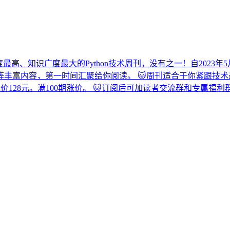
度最高、知识广度最大的Python技术周刊，没有之一！自2023
丰富内容，第一时间汇聚给你阅读。 🐱周刊适合于你紧跟技
，现价128元。满100期涨价。 🐱订阅后可加读者交流群和专属福利