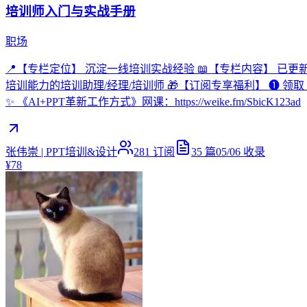
培训师入门与实战手册
职场
📍【专栏定位】 沉淀一线培训实战经验 📖【专栏内容】 已
培训能力的培训助理/经理/培训师 🎁【订阅专享福利】 ❶ 领取《培训师实
✨ 《AI+PPT革新工作方式》网课：https://weike.fm/SbicK123ad
张伟崇 | PPT培训&设计
281
订阅
35
篇
05/06
收录
¥78