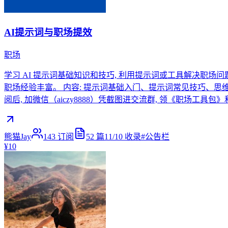
AI提示词与职场提效
职场
学习 AI 提示词基础知识和技巧, 利用提示词或工具解决职场问题, 
职场经验丰富。 内容: 提示词基础入门、提示词常见技巧、思维模型与
阅后, 加微信（aiczy8888）凭截图进交流群, 领《职场工具包
熊猫Jay
143
订阅
52
篇
11/10
收录
#
公告栏
¥10