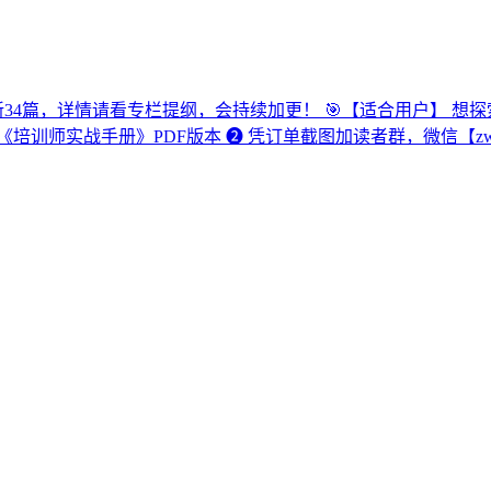
更新34篇，详情请看专栏提纲，会持续加更！ 🎯【适合用户】 
战手册》PDF版本 ❷ 凭订单截图加读者群，微信【zwc531363287】