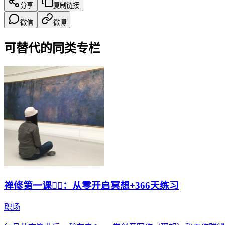
分享
复制链接
微信
微博
可替代的同类专栏
禅修第一课🧘‍♀️：从零开启冥想+366天练习
职场