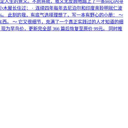
不确定人生的意义。不愿将就，我义无反顾地踏上了一条向心内寻
林小木屋长住过； · 连续四年每年去尼泊尔和印度亲聆明就仁波
 61%。 此刻的我，有底气选择理想了，写一本有野心的小册： ～
中的东西。 ～ 它又很细节，充满了一个真正实践过的人才知道的细
早鸟价，更新完全部 366 篇后恢复至原价 99元。 同时推