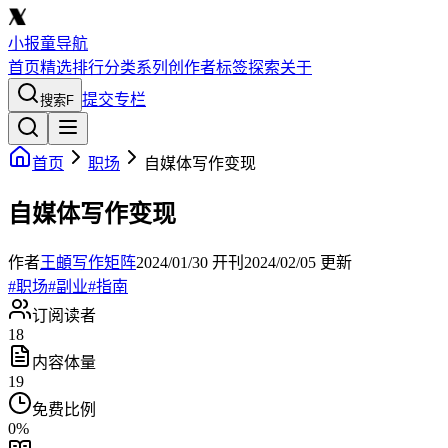
小报童导航
首页
精选
排行
分类
系列
创作者
标签
探索
关于
提交专栏
搜索
F
首页
职场
自媒体写作变现
自媒体写作变现
作者
王頔写作矩阵
2024/01/30
开刊
2024/02/05
更新
#
职场
#
副业
#
指南
订阅读者
18
内容体量
19
免费比例
0
%