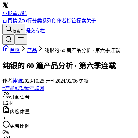
小报童导航
首页
精选
排行
分类
系列
创作者
标签
探索
关于
提交专栏
搜索
F
首页
产品
纯银的 60 篇产品分析 · 第六季连载
纯银的 60 篇产品分析 · 第六季连载
作者
纯银
2023/10/25
开刊
2024/02/06
更新
#
产品
#
职场
#
互联网
订阅读者
1,244
内容体量
51
免费比例
6
%