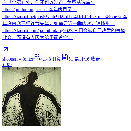
方「介绍」外，你还可以浏览 - 免费精选集：
https://pmthinking.com - 本年度目录：
https://xiaobot.net/post/27ade9d2-bf1c-41b1-b9ff-3bc1b4966e7a 本
年度内容已经连载完毕，如需最近一季内容，请移步：
https://xiaobot.com/p/pmthinking2023 人们会被自己热爱的事物
改变，而没有人因为给予而贫穷。
shaonan × fonter
4,148
订阅
51
篇
11/16
收录
¥199