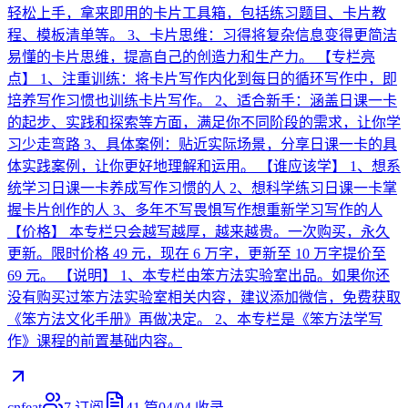
轻松上手，拿来即用的卡片工具箱，包括练习题目、卡片教
程、模板清单等。 3、卡片思维：习得将复杂信息变得更简洁
易懂的卡片思维，提高自己的创造力和生产力。 【专栏亮
点】 1、注重训练：将卡片写作内化到每日的循环写作中，即
培养写作习惯也训练卡片写作。 2、适合新手：涵盖日课一卡
的起步、实践和探索等方面，满足你不同阶段的需求，让你学
习少走弯路 3、具体案例：贴近实际场景，分享日课一卡的具
体实践案例，让你更好地理解和运用。 【谁应该学】 1、想系
统学习日课一卡养成写作习惯的人 2、想科学练习日课一卡掌
握卡片创作的人 3、多年不写畏惧写作想重新学习写作的人
【价格】 本专栏只会越写越厚，越来越贵。一次购买，永久
更新。限时价格 49 元，现在 6 万字，更新至 10 万字提价至
69 元。 【说明】 1、本专栏由笨方法实验室出品。如果你还
没有购买过笨方法实验室相关内容，建议添加微信，免费获取
《笨方法文化手册》再做决定。 2、本专栏是《笨方法学写
作》课程的前置基础内容。
cnfeat
7
订阅
41
篇
04/04
收录