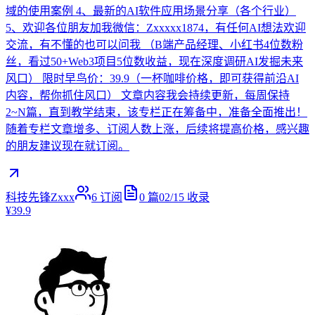
域的使用案例 4、最新的AI软件应用场景分享（各个行业）
5、欢迎各位朋友加我微信：Zxxxxx1874，有任何AI想法欢迎
交流，有不懂的也可以问我 （B端产品经理、小红书4位数粉
丝，看过50+Web3项目5位数收益，现在深度调研AI发掘未来
风口） 限时早鸟价：39.9（一杯咖啡价格，即可获得前沿AI
内容，帮你抓住风口） 文章内容我会持续更新，每周保持
2~N篇，直到教学结束，该专栏正在筹备中，准备全面推出！
随着专栏文章增多、订阅人数上涨，后续将提高价格，感兴趣
的朋友建议现在就订阅。
科技先锋Zxxx
6
订阅
0
篇
02/15
收录
¥39.9