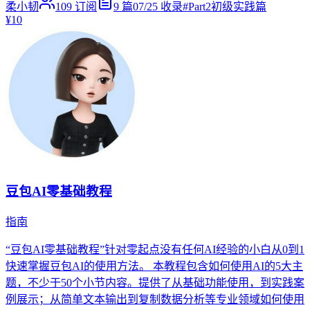
柔小韧
109
订阅
9
篇
07/25
收录
#
Part2初级实践篇
¥10
豆包AI零基础教程
指南
“豆包AI零基础教程”针对零起点没有任何AI经验的小白从0到1
快速掌握豆包AI的使用方法。 本教程包含如何使用AI的5大主
题，不少于50个小节内容。提供了从基础功能使用，到实践案
例展示；从简单文本输出到复制数据分析等专业领域如何使用