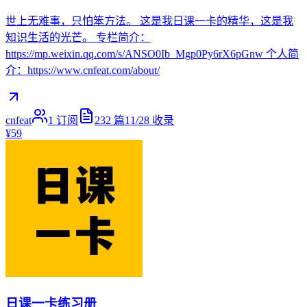
世上无难事，只怕笨方法。 这是我日课一卡的精华，这是我
知识生活的光芒。 专栏简介：
https://mp.weixin.qq.com/s/ANSO0Ib_Mgp0Py6rX6pGnw 个人简
介：https://www.cnfeat.com/about/
cnfeat
1
订阅
232
篇
11/28
收录
¥59
日课一卡练习册