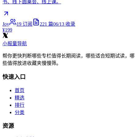
书、线下圆桌会、线上课。
Joy
19
订阅
221
篇
06/13
收录
¥199
小报童导航
帮你更快判断哪些专栏值得长期阅读，哪些适合短期试读，哪
些值得放进收藏夹慢慢筛。
快速入口
首页
精选
排行
分类
资源