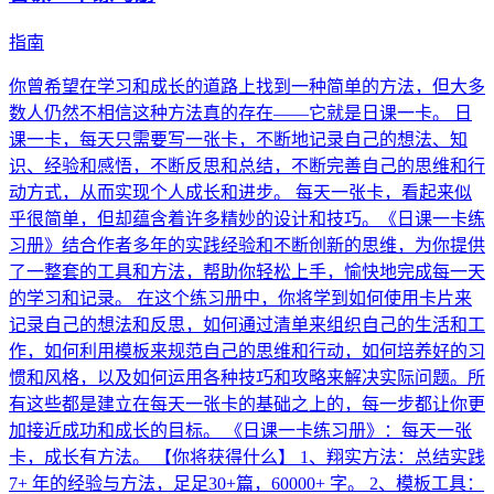
指南
你曾希望在学习和成长的道路上找到一种简单的方法，但大多
数人仍然不相信这种方法真的存在——它就是日课一卡。 日
课一卡，每天只需要写一张卡，不断地记录自己的想法、知
识、经验和感悟，不断反思和总结，不断完善自己的思维和行
动方式，从而实现个人成长和进步。 每天一张卡，看起来似
乎很简单，但却蕴含着许多精妙的设计和技巧。《日课一卡练
习册》结合作者多年的实践经验和不断创新的思维，为你提供
了一整套的工具和方法，帮助你轻松上手，愉快地完成每一天
的学习和记录。 在这个练习册中，你将学到如何使用卡片来
记录自己的想法和反思，如何通过清单来组织自己的生活和工
作，如何利用模板来规范自己的思维和行动，如何培养好的习
惯和风格，以及如何运用各种技巧和攻略来解决实际问题。所
有这些都是建立在每天一张卡的基础之上的，每一步都让你更
加接近成功和成长的目标。 《日课一卡练习册》：每天一张
卡，成长有方法。 【你将获得什么】 1、翔实方法：总结实践
7+ 年的经验与方法，足足30+篇，60000+ 字。 2、模板工具：