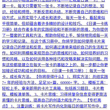
数人仍然不相信这种方法真的存在——它就是日课一卡。 日
课一卡，每天只需要写一张卡，不断地记录自己的想法、知
识、经验和感悟，不断反思和总结，不断完善自己的思维和行
动方式，从而实现个人成长和进步。 每天一张卡，看起来似
乎很简单，但却蕴含着许多精妙的设计和技巧。《日课一卡练
习册》结合作者多年的实践经验和不断创新的思维，为你提供
了一整套的工具和方法，帮助你轻松上手，愉快地完成每一天
的学习和记录。 在这个练习册中，你将学到如何使用卡片来
记录自己的想法和反思，如何通过清单来组织自己的生活和工
作，如何利用模板来规范自己的思维和行动，如何培养好的习
惯和风格，以及如何运用各种技巧和攻略来解决实际问题。所
有这些都是建立在每天一张卡的基础之上的，每一步都让你更
加接近成功和成长的目标。 《日课一卡练习册》：每天一张
卡，成长有方法。 【你将获得什么】 1、翔实方法：总结实践
7+ 年的经验与方法，足足30+篇，60000+ 字。 2、模板工具：
轻松上手，拿来即用的卡片工具箱，包括练习题目、卡片教
程、模板清单等。 3、卡片思维：习得将复杂信息变得更简洁
易懂的卡片思维，提高自己的创造力和生产力。 【专栏亮
点】 1、注重训练：将卡片写作内化到每日的循环写作中，即