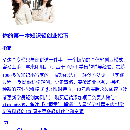
你的第一本知识轻创业指南
指南
💡这个专栏只与你讲透一件事，一个极简的个体轻创业模式，
容易上手，拿来即用。 👉基于10万＋学员的辅导经验，提炼
1000多位知识小行家的 「成功心法」「轻创方法论」「实践
过程」 🌟助你科学轻创，少走弯路，突破职业瓶颈，拥抱一
种新的商业思维模式 🏄♀️限时特价，10元购买后永久阅读（逐
渐更新学员轻创案例库） 购买后请添加项目负责人微信：
xiaoran6869，备注【小报童】 解锁：专属学习社群＋内部学
习资料轻创100问＋更多轻创伙伴和资源