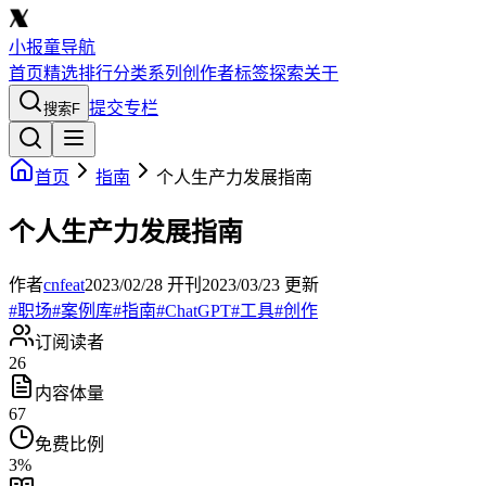
小报童导航
首页
精选
排行
分类
系列
创作者
标签
探索
关于
提交专栏
搜索
F
首页
指南
个人生产力发展指南
个人生产力发展指南
作者
cnfeat
2023/02/28
开刊
2023/03/23
更新
#
职场
#
案例库
#
指南
#
ChatGPT
#
工具
#
创作
订阅读者
26
内容体量
67
免费比例
3
%