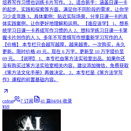
培养写作习惯也训练卡片写作。 2、适合新手：涵盖日课一卡
的起步、实践和探索等方面，满足你不同阶段的需求，让你学
习少走弯路 3、具体案例：贴近实际场景，分享日课一卡的具
体实践案例，让你更好地理解和运用。 【谁应该学】 1、想系
统学习日课一卡养成写作习惯的人 2、想科学练习日课一卡掌
握卡片创作的人 3、多年不写畏惧写作想重新学习写作的人
【价格】 本专栏只会越写越厚，越来越贵。一次购买，永久
更新。限时价格 49 元，现在 6 万字，更新至 10 万字提价至
69 元。 【说明】 1、本专栏由笨方法实验室出品。如果你还
没有购买过笨方法实验室相关内容，建议添加微信，免费获取
《笨方法文化手册》再做决定。 2、本专栏是《笨方法学写
作》课程的前置基础内容。
cnfeat
7
订阅
41
篇
04/04
收录
¥69