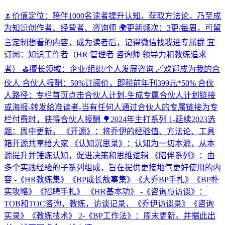
🌷价值定位：陪伴1000名读者提升认知，获取方法论，乃至成
为知识创作者、经营者、咨询师 🌍更新频次：3更/每周，可留
言定制想看的内容，成为读者后，记得微信找我进专属群 宜
订阅：知识工作者（HR 管理者 咨询师 领导力和教练追求
者） ⛳️擅长领域：企业/组织/个人发展咨询 🔗欢迎成为我的合
伙人 合伙人报酬：50%订阅价，即税前年刊399元*50% 合伙
人路径：专栏首页点击合伙人计划-生成专属合伙人计划链接
或海报-转发给准读者-当有任何人通过合伙人的专属链接为专
栏付费时，获得合伙人报酬 🌳2024年主打系列 1-延续2023选
题：周中更新。 《开源》：将乔伊的经验值、方法论、工具
箱开源共享给大家 《认知沉思录》：认知为一切本源，从本
源提升并锤炼认知，促进决策和思维逻辑 《陪伴系列》：由
多个实践经验的子系列组成，旨在提供更接地气更好使用的内
容 -《HR教练集》《BP成长故事集》《大乔BP手札》《BP朴
实攻略》《招聘手札》 《HR基本功》 -《咨询与访谈》：
TOB和TOC咨询，教练，访谈记录，《乔伊访谈录》《咨询
实录》《教练技术》 2-《BP工作法》：周末更新。并据此出