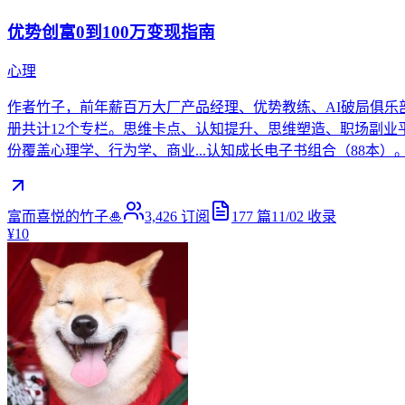
优势创富0到100万变现指南
心理
作者竹子，前年薪百万大厂产品经理、优势教练、AI破局俱乐
册共计12个专栏。思维卡点、认知提升、思维塑造、职场副业平衡
份覆盖心理学、行为学、商业...认知成长电子书组合（88本）。 
富而喜悦的竹子🎍
3,426
订阅
177
篇
11/02
收录
¥10