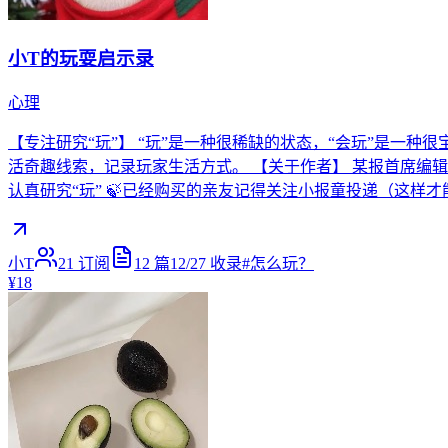
小T的玩耍启示录
心理
【专注研究“玩”】 “玩”是一种很稀缺的状态，“会玩”是一
活奇趣线索，记录玩家生活方式。 【关于作者】 某报首席编辑
认真研究“玩” 🍃已经购买的亲友记得关注小报童投递（这样
小T
21
订阅
12
篇
12/27
收录
#
怎么玩？
¥18