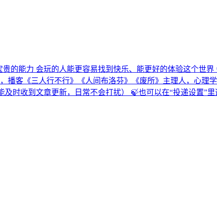
种很宝贵的能力 会玩的人能更容易找到快乐、能更好的体验这个世
，播客《三人行不行》《人间布洛芬》《废所》主理人，心理学硕
才能及时收到文章更新，日常不会打扰） 🍃也可以在“投递设置