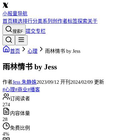
小报童导航
首页
精选
排行
分类
系列
创作者
标签
探索
关于
提交专栏
搜索
F
首页
心理
雨林情书 by Jess
雨林情书 by Jess
作者
Jess 朱静姝
2023/09/12
开刊
2024/02/09
更新
#
心理
#
商业
#
播客
订阅读者
274
内容体量
28
免费比例
4
%