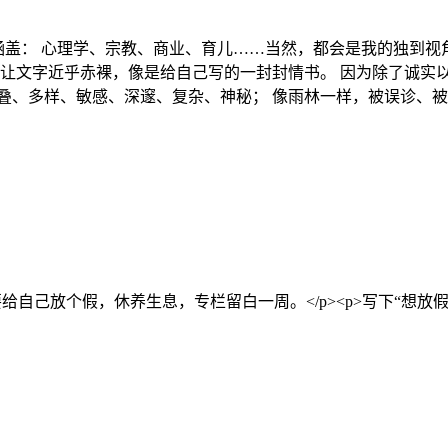
能涵盖： 心理学、宗教、商业、育儿……当然，都会是我的独到
会让文字近乎赤裸，像是给自己写的一封封情书。 因为除了诚实
叠、多样、敏感、深邃、复杂、神秘； 像雨林一样，被误诊、被
<p>我要给自己放个假，休养生息，专栏留白一周。</p><p>写下