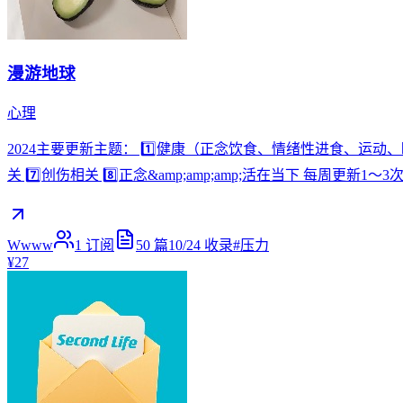
漫游地球
心理
2024主要更新主题： 1️⃣健康（正念饮食、情绪性进食、运动、睡眠
关 7️⃣创伤相关 8️⃣正念&amp;amp;amp;活在当下 每周
Wwww
1
订阅
50
篇
10/24
收录
#
压力
¥27