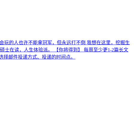
界 会玩的人也许不能拿冠军，但永远打不倒 我想在这里，挖掘生
士在读，人生体验派。 【你将得到】 每周至少更1-2篇长文
”里选择邮件投递方式、投递的时间点。