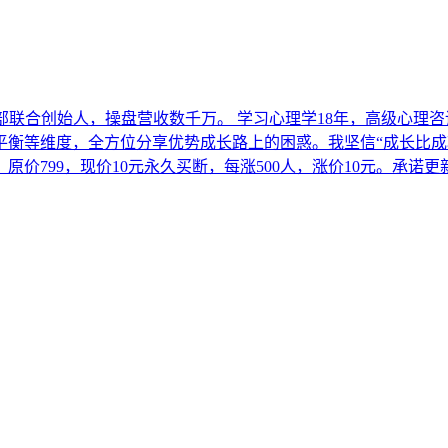
部联合创始人，操盘营收数千万。 学习心理学18年，高级心理
等维度，全方位分享优势成长路上的困惑。我坚信“成长比成功更重要”
原价799，现价10元永久买断，每涨500人，涨价10元。承诺更