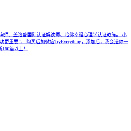
咨询师、盖洛普国际认证解读师、哈佛幸福心理学认证教练。 小
。 购买后加微信TryEverything，添加后，我会送你一
新160篇以上！