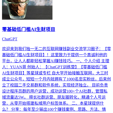
零基础低门槛AI生财项目
ChatGPT
欢迎来到我们独一无二的互联网赚钱副业交流学习圈子：【零
基础低门槛AI生财项目】！这里致力于提供一个真诚利他的
平台，让人人都能轻松掌握AI赚钱技巧。 一、个人介绍 主理
人：YUAN哥 创始人：【ChatGPT训练营】【零基础低门槛
AI生财项目】等星球或专栏 自大学开始接触互联网，大三时
成立公众号，短短一个月内就拥有了1000名忠实粉丝，后来创
立了校园二手交易群和软件系统，实现经济独立。 目前负责
设计程序员群的用户运营，成功运营100+个AI社群，管理私
域流量达5W。 擅长社群运营、朋友圈转化，精通个人号运
营，从零开始搭建私域用户标签体系。 二、本星球提供什
么？ 分享：每年至少输出100个赚钱案例、思路、方法、情