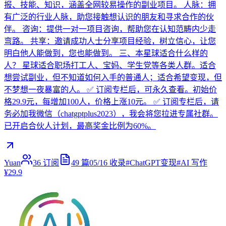
报、技能、知识，涵盖全网较易操作的副业项目。 人脉：拥
有广泛的行业人脉，助您接触想认识的朋友和寻求合作的伙
伴。 咨询：提供一对一项目咨询，帮助您在认知范畴内少走
弯路。 共享：邀请成功人士分享项目经验，树立信心，让您
明白他人能做到，您也能做到。 三、本星球适合什么样的
人？ 星球适合职场打工人、宝妈、学生党等各类人群。适合
想尝试副业，但不知道如何入手的普通人；适合希望变现，但
不梦想一夜暴富的人。 ✅ 订阅专栏后，可永久查看。初始价
格29.9元，每增加100人，价格上涨10元。 ✅ 订阅专栏后，请
务必加我微信（chatgptplus2023），我会将您拉进专属社群。
已开启合伙人计划，最高奖金比例为60%。
Yuan
36
订阅
49
篇
05/16
收录
#
ChatGPT变现
#
AI 写作
¥29.9