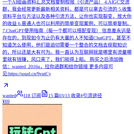
一个AI绘画资料汇总文档复制权限（引流产品） 4.AIGC交流
群，我会经常更新最新相关资料，都是可以拿去引流的 5.收集
资料平台与方法以及各种引流方法，让你也实现裂变，放大你
的收益 6.普通人也可以利用的简单变现案例，可以简单复制。
7.ChatGPT使用指南（每一个都可以搭配变现） 信息差永远是
存在的，到现如今为止仍有大量的人不知道ChatGPT，甚至不
知道怎么使用，他们是迫切需要一个整合的文档去获取知识
的，所以还是大有可为。我一直认为互联网就是哪里有流量哪
里就有钱赚，风口来了，我们就得上船。 购买之后添加微
信：wanted_2016u，拉你进群和给你链接 更多内容可
见:https://sourl.cn/9vutCy
wanted
118
订阅
15
篇
03/13
收录
#
引流途径
¥69