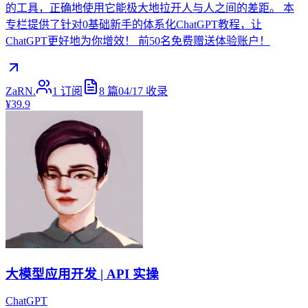
的工具，正确地使用它能极大地拉开人与人之间的差距。 本
专栏提供了针对0基础新手的体系化ChatGPT教程，让
ChatGPT更好地为你增效！ 前50名免费赠送体验账户！
ZaRN.
1
订阅
8
篇
04/17
收录
¥39.9
大模型应用开发 | API 实操
ChatGPT