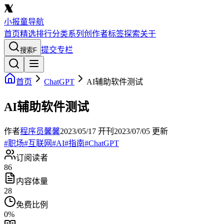
小报童导航
首页
精选
排行
分类
系列
创作者
标签
探索
关于
提交专栏
搜索
F
首页
ChatGPT
AI辅助软件测试
AI辅助软件测试
作者
程序员馨馨
2023/05/17
开刊
2023/07/05
更新
#
职场
#
互联网
#
AI
#
指南
#
ChatGPT
订阅读者
86
内容体量
28
免费比例
0
%