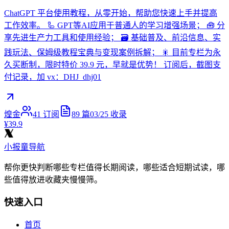
ChatGPT 平台使用教程，从零开始，帮助您快速上手并提高
工作效率。 🦾 GPT等AI应用于普通人的学习增强场景； 🧰 分
享先进生产力工具和使用经验； 🗃️ 基础普及、前沿信息、实
践玩法、保姆级教程宝典与变现案例拆解； 🎇 目前专栏为永
久买断制，限时特价 39.9 元，早就是优势！ 订阅后，截图支
付记录，加 vx：DHJ_dhj01
煌金
41
订阅
89
篇
03/25
收录
¥39.9
小报童导航
帮你更快判断哪些专栏值得长期阅读，哪些适合短期试读，哪
些值得放进收藏夹慢慢筛。
快速入口
首页