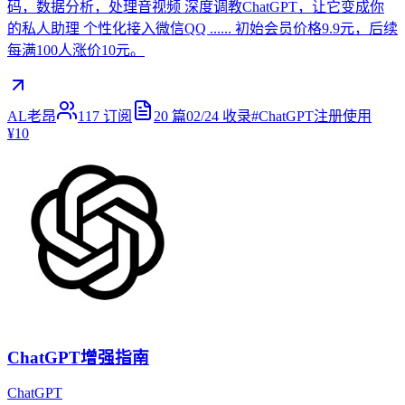
码，数据分析，处理音视频 深度调教ChatGPT，让它变成你
的私人助理 个性化接入微信QQ ...... 初始会员价格9.9元，后续
每满100人涨价10元。
AL老昂
117
订阅
20
篇
02/24
收录
#
ChatGPT注册使用
¥10
ChatGPT增强指南
ChatGPT