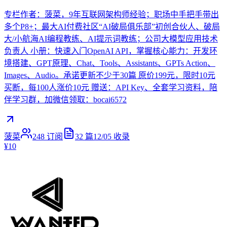
专栏作者：菠菜，9年互联网架构师经验；职场中手把手带出
多个P8+；最大AI付费社区“AI破局俱乐部”初创合伙人、破局
大/小航海AI编程教练、AI提示词教练；公司大模型应用技术
负责人 小册：快速入门OpenAI API，掌握核心能力：开发环
境搭建、GPT原理、Chat、Tools、Assistants、GPTs Action、
Images、Audio。承诺更新不少于30篇 原价199元，限时10元
买断，每100人涨价10元 赠送：API Key、全套学习资料，陪
伴学习群，加微信领取：bocai6572
菠菜
248
订阅
32
篇
12/05
收录
¥10