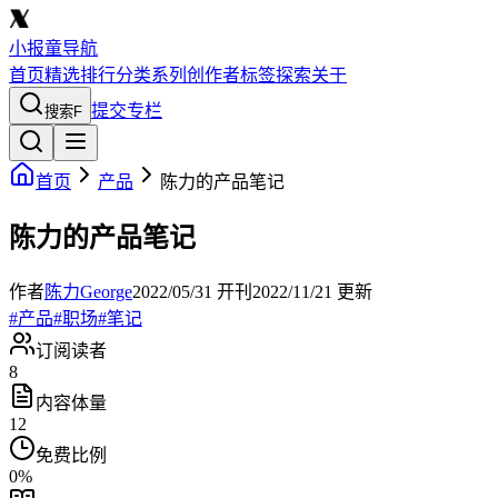
小报童导航
首页
精选
排行
分类
系列
创作者
标签
探索
关于
提交专栏
搜索
F
首页
产品
陈力的产品笔记
陈力的产品笔记
作者
陈力George
2022/05/31
开刊
2022/11/21
更新
#
产品
#
职场
#
笔记
订阅读者
8
内容体量
12
免费比例
0
%