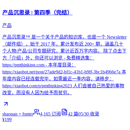
产品沉思录 | 第四季（完结）
产品
产品沉思录™ 是一个关于产品的知识库，也是一个 Newsletter
（邮件组），始于 2017 年，累计发布近 200+ 期，涵盖几十
个人物/产品/公司专题研究，累计近百万字内容。 除了点击下
方「介绍」外，你还可以浏览 - 免费精选集：
https://pmthinking.com - 本年度目录：
https://xiaobot.net/post/27ade9d2-bf1c-41b1-b9ff-3bc1b4966e7a 本
年度内容已经连载完毕，如需最近一季内容，请移步：
https://xiaobot.com/p/pmthinking2023 人们会被自己热爱的事物
改变，而没有人因为给予而贫穷。
shaonan × fonter
4,165
订阅
42
篇
05/30
收录
¥199