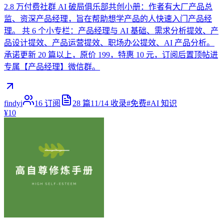
2.8 万付费社群 AI 破局俱乐部共创小册：作者有大厂产品总
监、资深产品经理，旨在帮助想学产品的人快速入门产品经
理。 共 6 个小专栏：产品经理与 AI 基础、需求分析提效、产
品设计提效、产品运营提效、职场办公提效、AI 产品分析。
承诺更新 20 篇以上，原价 199，特惠 10 元，订阅后置顶帖进
专属【产品经理】微信群。
findyi
16
订阅
28
篇
11/14
收录
#
免费
#
AI 知识
¥10