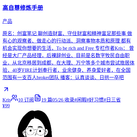
高自尊修炼手册
产品
原名：创富笔记 聊创造财富、守住财富和精神富足那些事 做
有心的观察者、做走心的行动派、洞察事物本质和原理 都有
机会实现你想要的生活，To be rich and Free 专栏作者Kris： 曾
经是大厂产品经理，后裸辞创业、目前是名数字牧民自由职
业，从北京移居到成都，在大理、万宁等多个城市尝试旅居体
验，40岁FIRE计划奉行者，业余健身、养身爱好者，在全国
范围有一支百人broker团队 播客：认真谈谈、日拱一卒吧
Kris
10
订阅
19
篇
05/26
收录
#
闲暇
#
好习惯
#
日三省
¥99