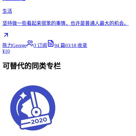
生活
坚持做一些看起来很笨的事情，也许是普通人最大的机会。
陈力George
3
订阅
94
篇
03/18
收录
¥10
可替代的同类专栏