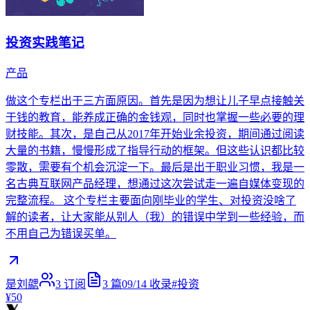
投资实践笔记
产品
做这个专栏出于三方面原因。首先是因为想让儿子早点接触关
于钱的教育，能养成正确的金钱观，同时也掌握一些必要的理
财技能。其次，是自己从2017年开始业余投资，期间通过阅读
大量的书籍，慢慢形成了指导行动的框架。但这些认识都比较
零散，需要有个机会沉淀一下。最后是出于职业习惯，我是一
名古典互联网产品经理，想通过这次尝试走一遍自媒体变现的
完整流程。 这个专栏主要面向刚毕业的学生、对投资没啥了
解的读者，让大家能从别人（我）的错误中学到一些经验，而
不用自己为错误买单。
是刘勰
3
订阅
3
篇
09/14
收录
#
投资
¥50