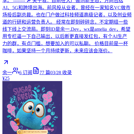
享。 -------- 🔎 关于我：目前在大厂做创新生态，方向包括
AI、5G和跨境出海。前风投从业者，曾经在一家知名VC做市
场投后副总裁。也在门户做过科技频道高级记者，以及创业频
道的行研和运营负责人。 经常在即刻碎碎念，不定期组一些
线下线上交流局。即刻ID是余一.Dev，wx是amelia_dev，希望
用专栏逼一下自己输出，以后断更直接发红包，有个AI生产
力的群，有点门槛，想要加入的可以私聊。 价格目前是一杯
咖啡，如果坚持一个月持续更新，未来应该会涨价。
余一
6
订阅
77
篇
03/28
收录
¥25