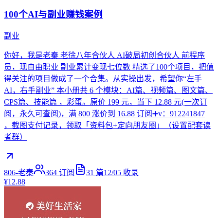
100个AI与副业赚钱案例
副业
你好，我是老秦 老徐八年合伙人 AI破局初创合伙人 前程序
员，现自由职业 副业累计变现七位数 精选了100个项目，把值
得关注的项目做成了一个合集。从实操出发，希望你“左手
AI，右手副业” 本小册共 6 个模块：AI篇、视频篇、图文篇、
CPS篇、技能篇 ，彩蛋。原价 199 元，当下 12.88 元(一次订
阅，永久可查阅)，满 800 涨价到 16.88 订阅➕v：912241847
，截图支付记录，领取「资料包+定向朋友圈」（设置配套读
者群）
806-老秦
364
订阅
31
篇
12/05
收录
¥12.88