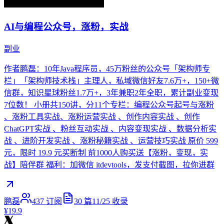
AI与编程公众号，涨粉，实战
副业
作者鹏磊：10年Java程序员，45万粉丝的公众号「架构师专
栏」「架构师技术栈」主理人，私域微信好友7.6万+，150+微
信群，知识星球粉丝1.7万+，3年兼职2年全职，累计副业变现
7位数！ 小册共150讲，分11个专栏：编程公众号起号与涨粉
、涨粉工具实战、涨粉运营实战 、创作内容实战 、创作
ChatGPT实战 、粉丝互动实战 、内容变现实战 、数据分析实
战 、进阶开发实战 、涨粉秘籍实战 、运营技巧实战 原价 599
元，限时 19.9 元买断制 前1000人购买送【涨粉，变现，实
战】陪伴群 福利：加微信 itdevtools，发支付截图，拉你进群
鹏磊
437
订阅
30
篇
11/25
收录
¥19.9