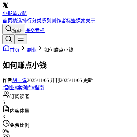
小报童导航
首页
精选
排行
分类
系列
创作者
标签
探索
关于
提交专栏
搜索
F
首页
副业
如何赚点小钱
如何赚点小钱
作者
胡一说
2025/11/05
开刊
2025/11/05
更新
#
副业
#
案例库
#
指南
订阅读者
5
内容体量
3
免费比例
0
%