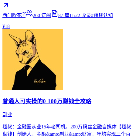
西门吹花 ོ
260
订阅
87
篇
11/22
收录
#
赚钱认知
¥18
普通人可实操的0-100万赚钱全攻略
副业
毯叔：金融圈从业15年老司机，200万粉丝金融自媒体【毯叔
盘钱】创始人，金融&amp;副业&amp;财富，年均实现三个百