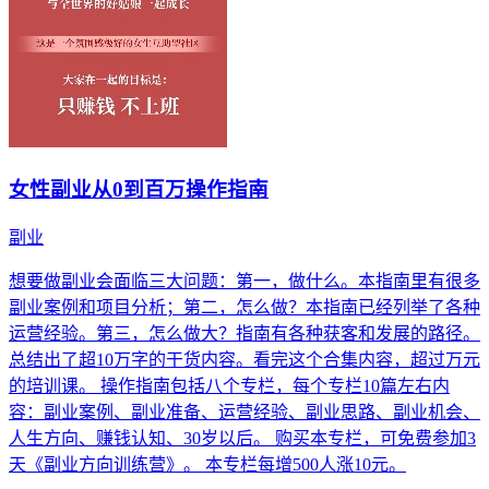
女性副业从0到百万操作指南
副业
想要做副业会面临三大问题：第一，做什么。本指南里有很多
副业案例和项目分析；第二，怎么做？本指南已经列举了各种
运营经验。第三，怎么做大？指南有各种获客和发展的路径。
总结出了超10万字的干货内容。看完这个合集内容，超过万元
的培训课。 操作指南包括八个专栏，每个专栏10篇左右内
容：副业案例、副业准备、运营经验、副业思路、副业机会、
人生方向、赚钱认知、30岁以后。 购买本专栏，可免费参加3
天《副业方向训练营》。 本专栏每增500人涨10元。