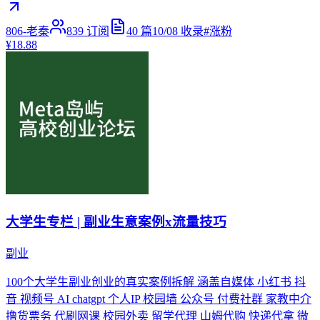
806-老秦
839
订阅
40
篇
10/08
收录
#
涨粉
¥18.88
大学生专栏 | 副业生意案例x流量技巧
副业
100个大学生副业创业的真实案例拆解 涵盖自媒体 小红书 抖
音 视频号 AI chatgpt 个人IP 校园墙 公众号 付费社群 家教中介
撸货票务 代刷网课 校园外卖 留学代理 山姆代购 快递代拿 微