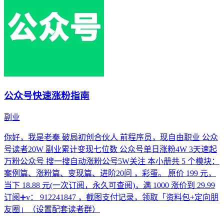
公众号快速涨粉指南
副业
你好，我是老秦 破局初创合伙人 前程序员，现自由职业 公众
号读者20W 副业累计变现七位数 公众号单日涨粉4W 3天速起
万粉公众号 搜一搜自动涨粉公号5W关注 本小册共 5 个模块：
案例篇、涨粉篇、变现篇、进阶20问 ，彩蛋。 原价 199 元，
当下 18.88 元(一次订阅，永久可查阅)，满 1000 涨价到 29.99
订阅➕v： 912241847 ，截图支付记录，领取「资料包+定向朋
友圈」（设置配套读者群）