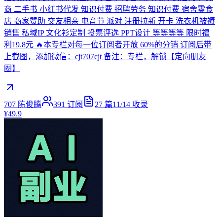
商 二手书 小红书代发 知识付费 招聘劳务 知识付费 宿舍零食
店 商家赞助 交友相亲 电音节 派对 注册拉新 开卡 洗衣机被褥
销售 私域IP 文化衫定制 投票评选 PPT设计 等等等等 限时福
利19.8元 🔥本专栏对每一位订阅者开放 60%的分销 订阅后带
上截图，添加微信：cjt707cjt 备注：专栏，解锁【定向朋友
圈】
707 陈俊腾
391
订阅
27
篇
11/14
收录
¥49.9