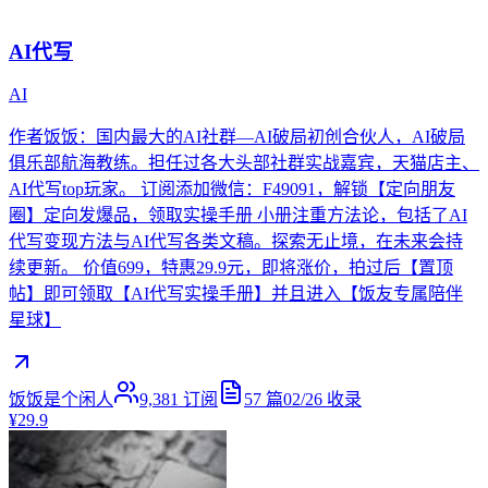
AI代写
AI
作者饭饭：国内最大的AI社群—AI破局初创合伙人，AI破局
俱乐部航海教练。担任过各大头部社群实战嘉宾，天猫店主、
AI代写top玩家。 订阅添加微信：F49091，解锁【定向朋友
圈】定向发爆品，领取实操手册 小册注重方法论，包括了AI
代写变现方法与AI代写各类文稿。探索无止境，在未来会持
续更新。 价值699，特惠29.9元，即将涨价，拍过后【置顶
帖】即可领取【AI代写实操手册】并且进入【饭友专属陪伴
星球】
饭饭是个闲人
9,381
订阅
57
篇
02/26
收录
¥29.9