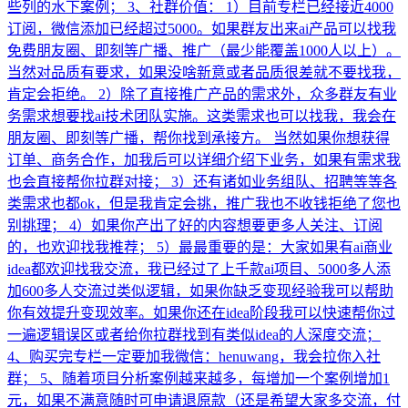
些列的水下案例； 3、社群价值： 1）目前专栏已经接近4000
订阅，微信添加已经超过5000。如果群友出来ai产品可以找我
免费朋友圈、即刻等广播、推广（最少能覆盖1000人以上）。
当然对品质有要求，如果没啥新意或者品质很差就不要找我，
肯定会拒绝。 2）除了直接推广产品的需求外，众多群友有业
务需求想要找ai技术团队实施。这类需求也可以找我，我会在
朋友圈、即刻等广播，帮你找到承接方。 当然如果你想获得
订单、商务合作，加我后可以详细介绍下业务，如果有需求我
也会直接帮你拉群对接； 3）还有诸如业务组队、招聘等等各
类需求也都ok，但是我肯定会挑，推广我也不收钱拒绝了您也
别挑理； 4）如果你产出了好的内容想要更多人关注、订阅
的，也欢迎找我推荐； 5）最最重要的是：大家如果有ai商业
idea都欢迎找我交流，我已经过了上千款ai项目、5000多人添
加600多人交流过类似逻辑，如果你缺乏变现经验我可以帮助
你有效提升变现效率。如果你还在idea阶段我可以快速帮你过
一遍逻辑误区或者给你拉群找到有类似idea的人深度交流；
4、购买完专栏一定要加我微信：henuwang，我会拉你入社
群； 5、随着项目分析案例越来越多，每增加一个案例增加1
元，如果不满意随时可申请退原款（还是希望大家多交流，付