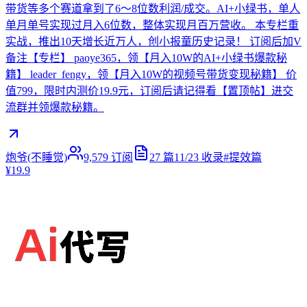
带货等多个赛道拿到了6～8位数利润/成交。AI+小绿书，单人
单月单号实现过月入6位数，整体实现月百万营收。 本专栏重
实战，推出10天增长近万人，创小报童历史记录！ 订阅后加V
备注【专栏】 paoye365，领【月入10W的AI+小绿书爆款秘
籍】 leader_fengy，领【月入10W的视频号带货变现秘籍】 价
值799，限时内测价19.9元，订阅后请记得看【置顶帖】进交
流群并领爆款秘籍。
炮爷(不睡觉)
9,579
订阅
27
篇
11/23
收录
#
提效篇
¥19.9