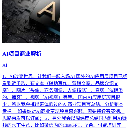
AI项目商业解析
AI
1、AI改变世界，让我们一起入场AI 国外的AI应用层项目已经
看到近千款，有文本（辅助写作、营销文案、品牌介绍文
案）、图片（头像、商务图像、人像精修）、音频（催眠类
的、播客）、视频（AI视频）等等。 国内AI应用层项目很
少，所以我会挑出来体验过的AI商业项目写总结、分析到本
专栏。 如果你对AI商业变现项目感兴趣，需要持续有案例、
思路启发可以订阅； 2、另外我会以周纬度总结国内利用AI赚
钱的水下生意，比如微信内的ChatGPT、Y色、付费培训等一