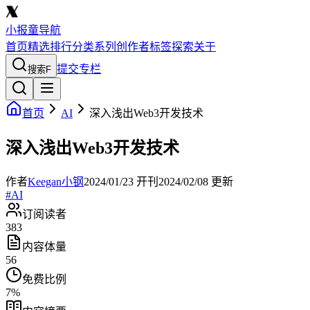
小报童导航
首页
精选
排行
分类
系列
创作者
标签
探索
关于
提交专栏
搜索
F
首页
AI
深入浅出Web3开发技术
深入浅出Web3开发技术
作者
Keegan小钢
2024/01/23
开刊
2024/02/08
更新
#
AI
订阅读者
383
内容体量
56
免费比例
7
%