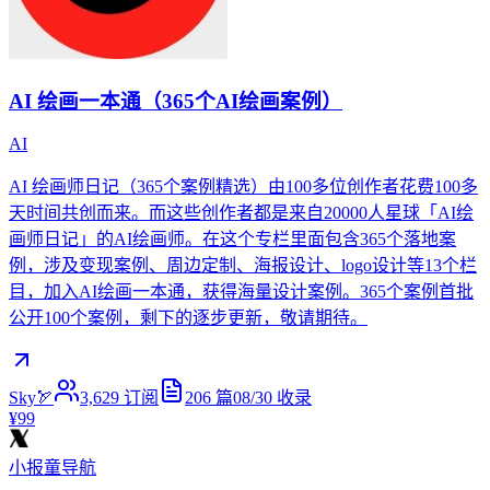
AI 绘画一本通（365个AI绘画案例）
AI
AI 绘画师日记（365个案例精选）由100多位创作者花费100多
天时间共创而来。而这些创作者都是来自20000人星球「AI绘
画师日记」的AI绘画师。在这个专栏里面包含365个落地案
例，涉及变现案例、周边定制、海报设计、logo设计等13个栏
目，加入AI绘画一本通，获得海量设计案例。365个案例首批
公开100个案例，剩下的逐步更新，敬请期待。
Sky🏹
3,629
订阅
206
篇
08/30
收录
¥99
小报童导航