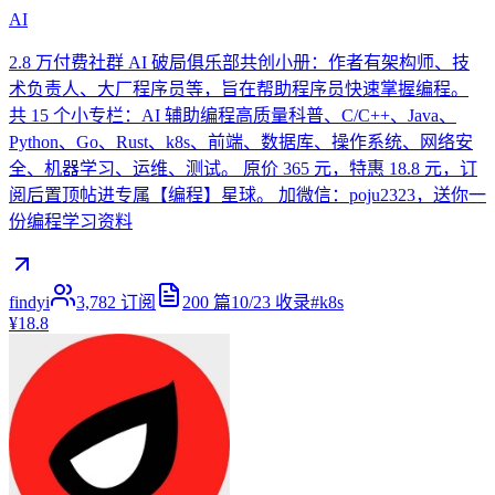
AI
2.8 万付费社群 AI 破局俱乐部共创小册：作者有架构师、技
术负责人、大厂程序员等，旨在帮助程序员快速掌握编程。
共 15 个小专栏：AI 辅助编程高质量科普、C/C++、Java、
Python、Go、Rust、k8s、前端、数据库、操作系统、网络安
全、机器学习、运维、测试。 原价 365 元，特惠 18.8 元，订
阅后置顶帖进专属【编程】星球。 加微信：poju2323，送你一
份编程学习资料
findyi
3,782
订阅
200
篇
10/23
收录
#
k8s
¥18.8