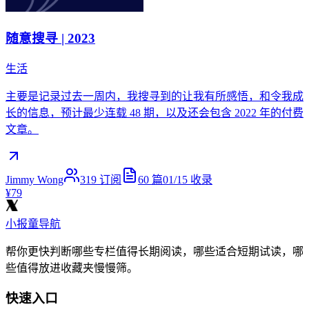
随意搜寻 | 2023
生活
主要是记录过去一周内，我搜寻到的让我有所感悟，和令我成
长的信息，预计最少连载 48 期，以及还会包含 2022 年的付费
文章。
Jimmy Wong
319
订阅
60
篇
01/15
收录
¥79
小报童导航
帮你更快判断哪些专栏值得长期阅读，哪些适合短期试读，哪
些值得放进收藏夹慢慢筛。
快速入口