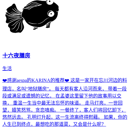
十六夜膳房
生活
❤️感谢aespa的KARINA的推荐❤️ 这是一家开在忘川河边的料
理店，名叫“地狱膳房”。 每天都有客人沿河而来， 带着一段
段或满足或遗憾的记忆， 在孟婆这里留下他的故事用以交
换， 重温一生当中最无法忘怀的味道。 走马灯亮，一世回
望，嬉笑怒骂，贪恋嗔痴。 一餐终了，客人们将回忆卸下，
悠然远去。 孔明灯升起，这一生流离终得慰藉。 如果，你的
人生已到终点，最想吃的那道菜，又会是什么呢？