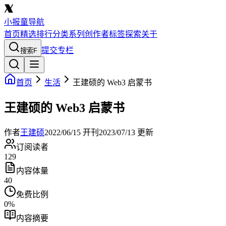
小报童导航
首页
精选
排行
分类
系列
创作者
标签
探索
关于
提交专栏
搜索
F
首页
生活
王建硕的 Web3 启蒙书
王建硕的 Web3 启蒙书
作者
王建硕
2022/06/15
开刊
2023/07/13
更新
订阅读者
129
内容体量
40
免费比例
0
%
内容摘要