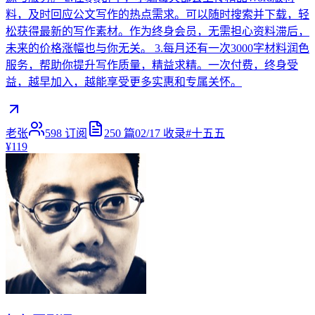
料，及时回应公文写作的热点需求。可以随时搜索并下载，轻
松获得最新的写作素材。作为终身会员，无需担心资料滞后，
未来的价格涨幅也与你无关。 3.每月还有一次3000字材料润色
服务，帮助你提升写作质量，精益求精。一次付费，终身受
益，越早加入，越能享受更多实惠和专属关怀。
老张
598
订阅
250
篇
02/17
收录
#
十五五
¥119