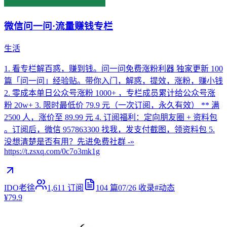
微信问一问·流量赚钱专栏
生活
1. 看专栏解百惑，赚到钱。问一问免费涨粉利器 独家更新 100
篇「问一问」经验贴。带你入门，解惑，提效，涨粉，赚小钱
2. 零成本单日公众号涨粉 1000+ ，专栏成员累计给公众号涨
粉 20w+ 3. 限时最低价 79.9 元（一次订阅，永久有效） ** 满
2500 人，涨价至 89.99 元 4. 订阅福利：定向朋友圈 + 资料包
。订阅后，微信 957863300 找我，发支付截图，领资料包 5.
没想清楚是否有用？先进免费社群 -»
https://t.zsxq.com/0c7o3mk1g
IDO老徐
1,611
订阅
104
篇
07/26
收录
#
动态
¥79.9