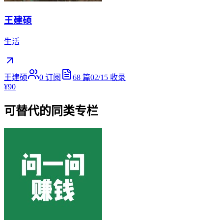
王建硕
生活
王建硕
0
订阅
68
篇
02/15
收录
¥90
可替代的同类专栏