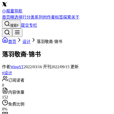
小报童导航
首页
精选
排行
分类
系列
创作者
标签
探索
关于
提交专栏
搜索
F
首页
设计
落羽敬斋·锦书
落羽敬斋·锦书
作者
WingST
2022/03/16
开刊
2022/09/15
更新
#
设计
订阅读者
0
内容体量
152
免费比例
0
%