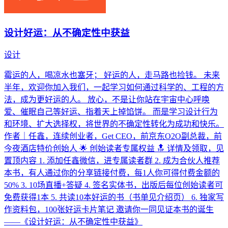
设计好运：从不确定性中获益
设计
霉运的人，喝凉水也塞牙； 好运的人，走马路也捡钱。 未来
半年，欢迎你加入我们，一起学习如何通过科学的、工程的方
法，成为更好运的人。 放心，不是让你站在宇宙中心呼唤
爱、催眠自己等好运、指着天上掉馅饼。 而是学习设计行为
和环境、扩大选择权，将世界的不确定性转化为成功和快乐。
作者｜任鑫，连续创业者，Get CEO，前京东O2O副总裁，前
今夜酒店特价创始人 🌟 创始读者专属权益 🔝 详情及领取，见
置顶内容 1. 添加任鑫微信，进专属读者群 2. 成为合伙人推荐
本书，有人通过你的分享链接付费，每1人你可得付费金额的
50% 3. 10场直播+答疑 4. 签名实体书，出版后每位创始读者可
免费获得1本 5. 共读10本好运的书（书单见介绍页） 6. 独家写
作资料包，100张好运卡片笔记 邀请你一同见证本书的诞生
——《设计好运：从不确定性中获益》