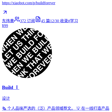
https://xiaobot.com/p/buildforever
东炜黄
372
订阅
45
篇
12/30
收录
#
学习
¥99
Build Ⅰ
设计
🗞 个人品味严选的（泛）产品领域荐文。 💡 在一线打造产品