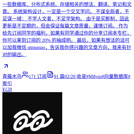
一些数据库、分布式系统、存储相关的想法、翻译、笔记和文
章。 系统架构设计，一定是一个交叉学问。 不谋全局者，不
足谋一域； 不学人文者，不足学架构。 由于是买断制，因此
更新是不定期的，但会保证每篇文章质量，谨慎订阅。 作为
给先订阅同学的福利，如果有同学通过你的分享订阅本专栏，
你可以拿到订阅的 20% 的抽成哟。 最后，如果有想法的话可
以加我微信 qtmuniao，告诉我你感兴趣的文章方向，我来有针
对的输出。
青藤木鸟
171
订阅
91
篇
02/20
收录
#
Milvus
#
向量数据库
#
索引
¥128