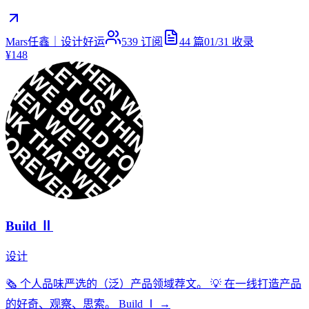
Mars任鑫｜设计好运
539
订阅
44
篇
01/31
收录
¥148
Build Ⅱ
设计
🗞 个人品味严选的（泛）产品领域荐文。 💡 在一线打造产品
的好奇、观察、思索。 Build Ⅰ →