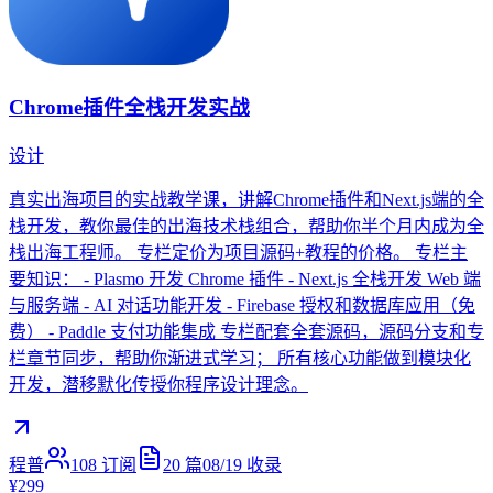
Chrome插件全栈开发实战
设计
真实出海项目的实战教学课，讲解Chrome插件和Next.js端的全
栈开发，教你最佳的出海技术栈组合，帮助你半个月内成为全
栈出海工程师。 专栏定价为项目源码+教程的价格。 专栏主
要知识： - Plasmo 开发 Chrome 插件 - Next.js 全栈开发 Web 端
与服务端 - AI 对话功能开发 - Firebase 授权和数据库应用（免
费） - Paddle 支付功能集成 专栏配套全套源码，源码分支和专
栏章节同步，帮助你渐进式学习； 所有核心功能做到模块化
开发，潜移默化传授你程序设计理念。
程普
108
订阅
20
篇
08/19
收录
¥299