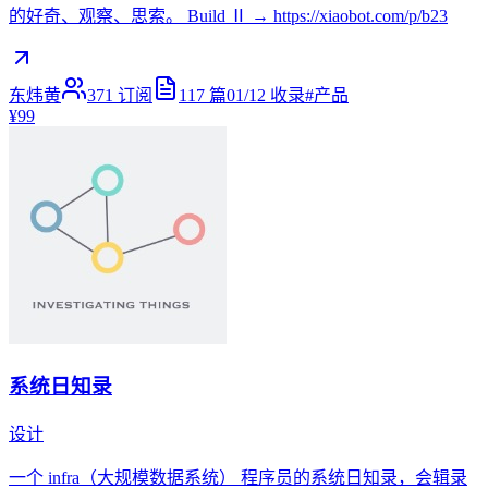
的好奇、观察、思索。 Build Ⅱ → https://xiaobot.com/p/b23
东炜黄
371
订阅
117
篇
01/12
收录
#
产品
¥99
系统日知录
设计
一个 infra（大规模数据系统） 程序员的系统日知录，会辑录