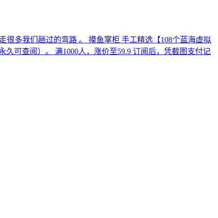
很多我们趟过的弯路 。 摸鱼掌柜 手工精选【108个蓝海虚拟
可查阅）。 满1000人，涨价至59.9 订阅后，凭截图支付记