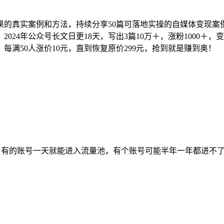
的真实案例和方法，持续分享50篇可落地实操的自媒体变现案例
024年公众号长文日更18天，写出3篇10万＋，涨粉1000＋，变现2
，每满50人涨价10元，直到恢复原价299元，抢到就是赚到奥！
的，有的账号一天就能进入流量池，有个账号可能半年一年都进不了。<