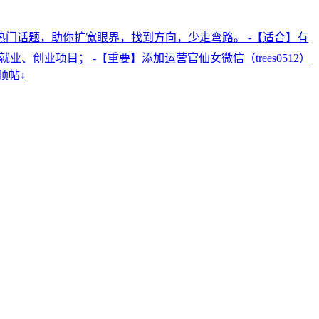
0️⃣热门话题，助你扩宽眼界，找到方向，少走弯路。 -【适合】有
创业项目； -【重要】添加运营官仙女微信（trees0512）
顶帖↓