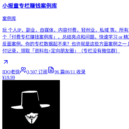
小报童专栏赚钱案例库
案例库
玩 个人IP，副业，自媒体，内容付费，轻创业，私域 等。所有
个「付费专栏赚钱案例库」，总结亮点和问题，快速学习 or 精
反面案例。你的专栏数据起不来？也许就是这些方面案例之一 原价 168 
付记录，领取「资料包+定向朋友圈」（专栏没有微信群）
IDO老徐
3,507
订阅
96
篇
06/11
收录
¥19.99