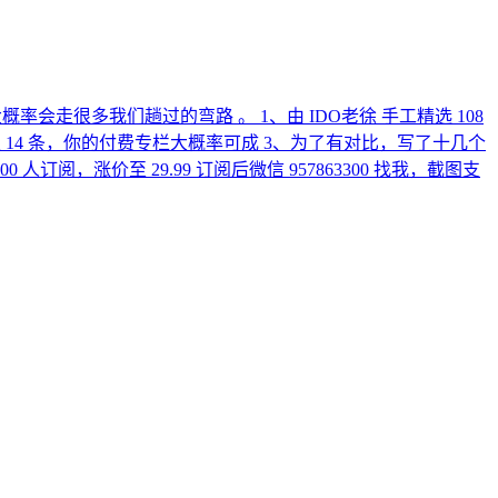
走很多我们趟过的弯路 。 1、由 IDO老徐 手工精选 108
 14 条，你的付费专栏大概率可成 3、为了有对比，写了十几个
订阅，涨价至 29.99 订阅后微信 957863300 找我，截图支