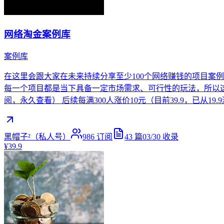
网络淘金案例库
案例库
在这里会跟大家在未来持续分享至少100个网络赚钱的项目案
每一个项目都是当下具备一定市场需求、可行性的玩法，所以这个
阅，永久查看） 后续每满300人涨价10元（目前39.9，已从19.
黑帽子²（私人号）
986
订阅
43
篇
03/30
收录
¥39.9