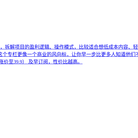
例，拆解项目的盈利逻辑、操作模式，比较适合想低成本内容、轻
专栏更像一个商业的风向标，让你早一步比更多人知道他们不知道
9涨价至39.9） 及早订阅，性价比越高。