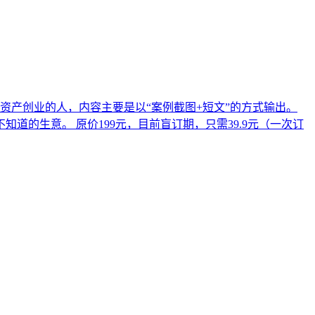
资产创业的人，内容主要是以“案例截图+短文”的方式输出。
的生意。 原价199元，目前盲订期，只需39.9元（一次订