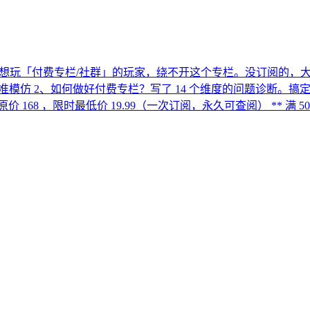
想玩「付费专栏/社群」的玩家，绕不开这个专栏。没订阅的，大概率会
准模仿 2、如何做好付费专栏？写了 14 个维度的问题诊断。搞定
，限时最低价 19.99（一次订阅，永久可查阅） ** 满 5000 人