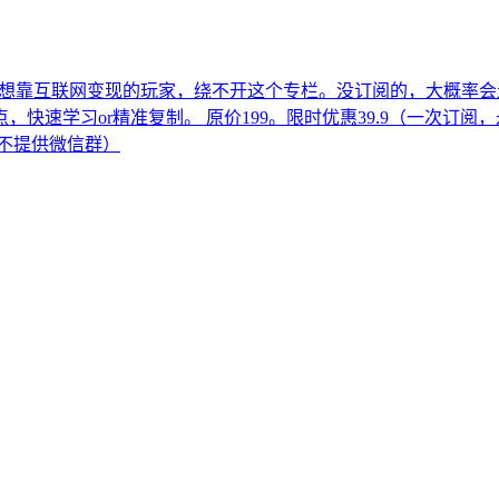
有想靠互联网变现的玩家，绕不开这个专栏。没订阅的，大概率会走
学习or精准复制。 原价199。限时优惠39.9（一次订阅，永久
库，不提供微信群）