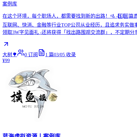
案例库
在这个环境，每个职场人，都需要找到新的出路！🚵 -5️⃣0️
互联网、快消、金融等行业TOP公司从业经历，且追求务实做事，
领取3W字见面礼 -还将获得「找出路围观交流群」，不定期分
大树🌳
0
订阅
1
篇
03/05
收录
¥99
蓝海虚拟资源丨案例库