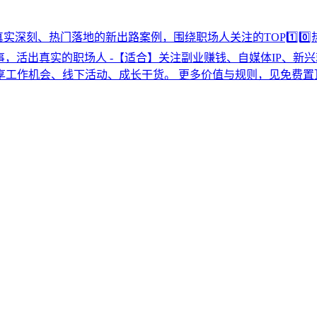
⃣篇真实深刻、热门落地的新出路案例，围绕职场人关注的TOP1️⃣
活出真实的职场人 -【适合】关注副业赚钱、自媒体IP、新兴就业、
享工作机会、线下活动、成长干货。 更多价值与规则，见免费置