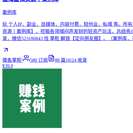
案例库
玩 个人IP，副业，自媒体，内容付费，轻创业，私域 等。所
资源丨案例库】，挖掘各领域闷声发财的轻资产玩法，总结亮点，快速
录，微信523186843 找 掌柜 解锁【定向朋友圈】。（案例
摸鱼掌柜¹
580
订阅
88
篇
10/24
收录
¥39.9