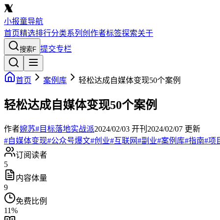
小报童导航
首页
精选
排行
分类
系列
创作者
标签
探索
关于
提交专栏
搜索
F
首页
案例库
轻松达成自媒体变现50个案例
轻松达成自媒体变现50个案例
作者
婉苏#目标落地实战派
2024/02/03
开刊
2024/02/07
更新
#
自媒体变现
#
公众号爆文
#
创业
#
互联网
#
副业
#
案例库
#
指南
#
项
订阅读者
5
内容体量
9
免费比例
11
%