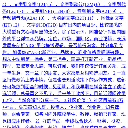
4），文字到文字(T2T) 5），文字到动效(T2M) 6），文字到代
码(T2C) 7），文字到NFT(T2N) 8），音频到文字(A2T) 9），
音频到音频(A2A) 10）、大脑到文字(B2T) 11），图像到文字
(I2T) 12），文字到3D(T2D) 目前国内的项目少，比较熟悉的
大模型有文心和阿里的通义，除了提示词，同准备针对国内国
外的平台详情从品牌，定位，市场，国际化，商业逻辑，长远
发展来剖析AiGC平台挣钱逻辑，是否值得淘金，并分享到专
栏。 如果你对AiGC新产业，品牌IP，商业价格发掘感兴趣，
想从中淘到第一桶金，第二桶金，需要打开新产业，新品牌、
转型，获取商业思路，可以订阅，我们不仅仅是订阅关系，成
一单生意，交一辈子的朋友，大家都是互相筛选朋友。 2.一直
坚持做政策上的事情，但是也要知道政策下的运作方式，这部
分可能放到面基的时候，见面聊，和我早期在抖音建立了读毛
选话题，总是莫名不见了，后来关了改线下，目前话题阅读量
1.2亿，当然会适当分享一下。 3.社区价值 1）社区目前有4万
+社友，头部高知人群，投资人，企业家，创业者，知名律
师，财会专家，知名国内外院校学生，教授，畅销书作家，现
象级应用作者。 2）好的产品，牵线找合伙人，财务，投资，
品牌孵化，企业架构，营销，推广等，当然成交是双方的，价