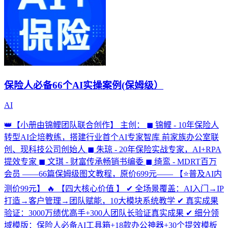
保险人必备66个AI实操案例(保姆级）
AI
👑【小册由锦鲤团队联合创作】 主创： ◼ 锦鲤 - 10年保险人
转型AI企培教练，搭建行业首个AI专家智库 前家族办公室联
创、现科技公司创始人 ◼ 朱琼 - 20年保险实战专家，AI+RPA
提效专家 ◼ 文琪 - 财富传承畅销书编委 ◼ 绮鸾 - MDRT百万
会员 ——66篇保姆级图文教程，原价699元—— 【⭐普及AI内
测价99元】 🔥 【四大核心价值 】 ✔ 全场景覆盖：AI入门→IP
打造→客户管理→团队赋能，10大模块系统教学 ✔ 真实成果
验证：3000万绩优高手+300人团队长验证真实成果 ✔ 细分领
域模版：保险人必备AI工具箱+18款办公神器+30个提效模板