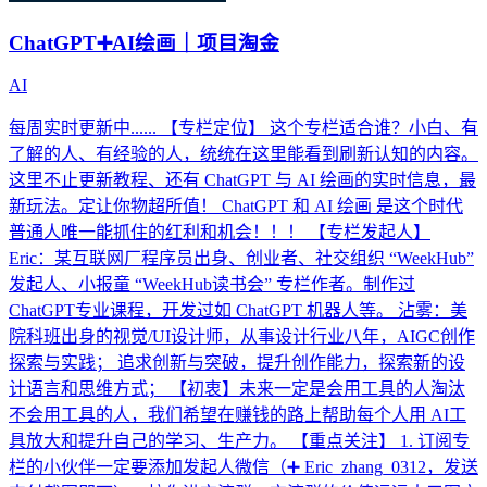
ChatGPT➕AI绘画｜项目淘金
AI
每周实时更新中...... 【专栏定位】 这个专栏适合谁？小白、有
了解的人、有经验的人，统统在这里能看到刷新认知的内容。
这里不止更新教程、还有 ChatGPT 与 AI 绘画的实时信息，最
新玩法。定让你物超所值！ ChatGPT 和 AI 绘画 是这个时代
普通人唯一能抓住的红利和机会！！！ 【专栏发起人】
Eric：某互联网厂程序员出身、创业者、社交组织 “WeekHub”
发起人、小报童 “WeekHub读书会” 专栏作者。制作过
ChatGPT专业课程，开发过如 ChatGPT 机器人等。 沾雾：美
院科班出身的视觉/UI设计师，从事设计行业八年，AIGC创作
探索与实践； 追求创新与突破，提升创作能力，探索新的设
计语言和思维方式； 【初衷】未来一定是会用工具的人淘汰
不会用工具的人，我们希望在赚钱的路上帮助每个人用 AI工
具放大和提升自己的学习、生产力。 【重点关注】 1. 订阅专
栏的小伙伴一定要添加发起人微信（➕ Eric_zhang_0312，发送