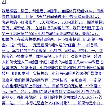
AI
我是橘匪，运营、创业者、ai画手，自媒体变现超500w，目前
是自由职业。 我花了5天的时间通过小红书+ai绘画变现1w；
我运营的小红书账号，2天涨粉1w、3天内涨粉2w、阅读量超1
百万、点赞超8万； 在社群成员的帮助下，我们还创建了国内
第一个高质量的200人小红书ai绘画变现交流群，变现2w+。
如果你正在或者想要通过ai绘画，在小红书挖到自己的第一桶
金。 这个专栏，一定是值得你看N遍的“红宝书”、“必备教
材”。 本专栏的三个关键词：小红书、ai绘画、赚钱。 一、订
阅我的小报童专栏，你将获得以下内容： 🎨绘画教程：普通
人如何快速入门ai绘画/小红书最火的ai绘画工具mewxai教程 📕
运营技巧：独家原创，小白也能快速掌握的小红书涨粉和运营
技巧 💰变现案例：实操总结，小红书+ai绘画的10种自媒体变
现案例 我们提供的绘画教程、运营技巧、变现案例，一定是
小白也能听懂和上手操作的。 目前专栏的定价是一个季度69
元，每个月23元，我们希望只要是对AI绘画和小红书感兴趣
的朋友，都能买得起，让我们的专栏成为你踏入AIGC行业的
第一站。 二、本专栏适合什么样的对象？ 1、如果你是小白，