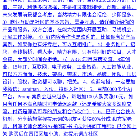
值，三观，利他多向选择，不是推过来就接受，创新，品质，
未来发展前景都会考虑，当然精力有限也会拒绝，少即是多。
3）商业互助是社区的基本宗旨，需要互助，请详细介绍你的
产品和服务，双方合适，在能力范围内开展互助，寻找机会，
开展工作对接。 4）好内容合作也是欢迎的，比如你有好产品
案例，如果你也有好专栏，可以互相推广。 5）业务推广，招
聘，牵线搭桥，看人走，精力有限，只有特别好的项目，人才
会接，大部分时间会拒绝。 6）AiGC项目深度交流，8年创
业，15年IT，互联网，电子政务，工业智造，人工智能从业，
可以方方面面，技术，架构，需求，市场，品牌，团队，顶层
设计，股权，融资都可以聊，把关。 4、欢迎勾搭，一定要加
我微信：samirtan，入伙，拉你入社区； 5、目前6000多个Ai
平台，Prompt案例会越来越多，每增加100人购买涨10元，如
果有任何不满意随时可申请退原款（还是希望大家多深度交
流，付费是筛选可靠的朋友和合作伙伴）； 6、已开启合伙人
机制，分享给想掌握提示词的朋友可获得60%分成 和方军老
师，柯洲老师合著的Ai提问新书《成为提问工程师》已全网上
架 购买后在置顶区加小助，进提示词库社区