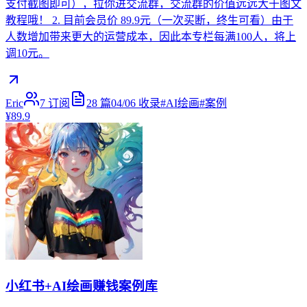
支付截图即可），拉你进交流群，交流群的价值远远大于图文
教程哦！ 2. 目前会员价 89.9元（一次买断，终生可看）由于
人数增加带来更大的运营成本，因此本专栏每满100人，将上
调10元。
Eric
7
订阅
28
篇
04/06
收录
#
AI绘画
#
案例
¥89.9
小红书+AI绘画赚钱案例库