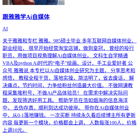
跟雅雅学Ai自媒体
AI
关于雅雅和专栏 雅雅。985硕士毕业 多年互联网自媒体创业、
副业经验， 很早开始经营淘宝店铺，做到皇冠， 曾经的投行
职员，用做项目视角理解Ai自媒体创业。 文科生自学精通
VBA及python Ai时代的“电子”绘画、设计、手工业爱好者 公
众号 雅雅说 本专栏以Ai自媒体创业研究为主题， 分享思考和
感悟， 教程全程干货，落地实操，简洁明了，省去废话， 解
决痛点，节约时间，力争给粉丝创造最大价值。 不做网课教
程采集堆积号，不做Ai产品体验员！ 在需求中解决实际问
题，发现筛选好用工具。 帮助学员在浩如烟海的信息海洋
中， 去伪存真，顺利到达成功彼岸。 带你在Ai自媒体创业
中，从0-1落地赚钱。 一次买断 持续永久看后续博主所有更新
内容 每更新一个模块，价格都会上调， 人数每涨100人，价格
上调10元。