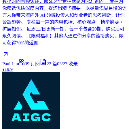
数小时的音频访谈，那么这个专栏就是为你准备的。 专栏为
你精选优质深度内容，提炼出精华摘要。以尽量浅显易懂的语
言为你带来海内外 AI 领域投资人和创业者的思考判断，让你
紧跟趋势。 专栏每一篇的内容包括：核心观点 + 精华摘要 +
扩展知识。 每周三/日更新一期，每一季包含20期，购买后可
永久阅读。 【限时福利】其他人通过你分享的链接购买，你
可获得30%的返佣
Paul Lin
39
订阅
22
篇
03/23
收录
¥19.9