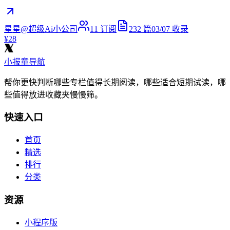
星星@超级Ai小公司
11
订阅
232
篇
03/07
收录
¥28
小报童导航
帮你更快判断哪些专栏值得长期阅读，哪些适合短期试读，哪
些值得放进收藏夹慢慢筛。
快速入口
首页
精选
排行
分类
资源
小程序版