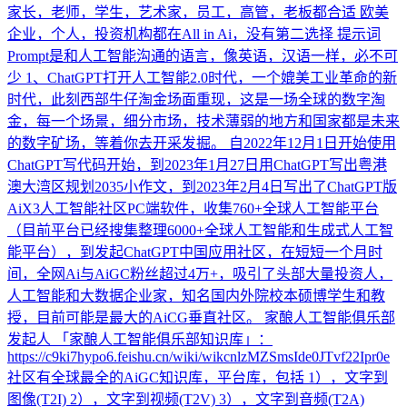
家长，老师，学生，艺术家，员工，高管，老板都合适 欧美
企业，个人，投资机构都在All in Ai，没有第二选择 提示词
Prompt是和人工智能沟通的语言，像英语，汉语一样，必不可
少 1、ChatGPT打开人工智能2.0时代，一个媲美工业革命的新
时代，此刻西部牛仔淘金场面重现，这是一场全球的数字淘
金，每一个场景，细分市场，技术薄弱的地方和国家都是未来
的数字矿场，等着你去开采发掘。 自2022年12月1日开始使用
ChatGPT写代码开始，到2023年1月27日用ChatGPT写出粤港
澳大湾区规划2035小作文，到2023年2月4日写出了ChatGPT版
AiX3人工智能社区PC端软件，收集760+全球人工智能平台
（目前平台已经搜集整理6000+全球人工智能和生成式人工智
能平台），到发起ChatGPT中国应用社区，在短短一个月时
间，全网Ai与AiGC粉丝超过4万+，吸引了头部大量投资人，
人工智能和大数据企业家，知名国内外院校本硕博学生和教
授，目前可能是最大的AiCG垂直社区。 家酿人工智能俱乐部
发起人 「家酿人工智能俱乐部知识库」：
https://c9ki7hypo6.feishu.cn/wiki/wikcnlzMZSmsIde0JTvf22Ipr0e
社区有全球最全的AiGC知识库，平台库，包括 1），文字到
图像(T2I) 2），文字到视频(T2V) 3），文字到音频(T2A)