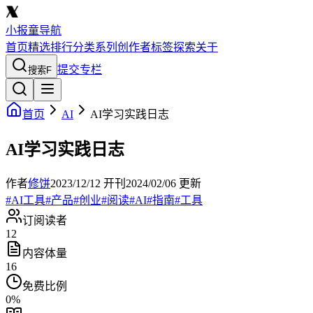
小报童导航
首页
精选
排行
分类
系列
创作者
标签
探索
关于
提交专栏
搜索
F
首页
AI
AI学习实践日志
AI学习实践日志
作者
修饼
2023/12/12
开刊
2024/02/06
更新
#
AI工具
#
产品
#
创业
#
阅读
#
AI
#
指南
#
工具
订阅读者
12
内容体量
16
免费比例
0
%