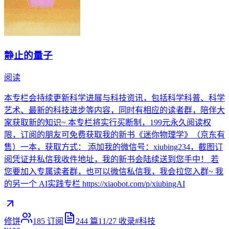
静止的量子
阅读
本专栏会持续更新科学进展与科技资讯，包括科学科普、科学
艺术、最新的科技进步等内容，同时有相应的读者群，陪伴大
家获取新的知识~ 本专栏将实行买断制，199元永久阅读权
限，订阅的朋友可免费获取我的新书《迷你物理学》（京东有
售）一本，获取方式： 添加我的微信号：xiubing234，截图订
阅凭证并私信我收件地址，我的新书会陆续送到您手中！ 若
您要加入专属读者群，也可以微信私信我，我会拉您入群~ 我
的另一个 AI实践专栏 https://xiaobot.com/p/xiubingAI
修饼
185
订阅
244
篇
11/27
收录
#
科技