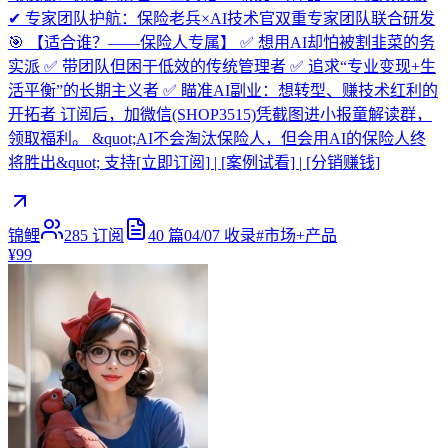
✔ 专家团队护航：保险老兵×AI技术官双重专家团队联合研发
🎯 【适合谁？——保险人专属】 ✅ 想用AI却怕被割韭菜的务
实派 ✅ 带团队但困于低效的传统管理者 ✅ 追求“专业变现+生
活平衡”的长期主义者 ✅ 瞄准AI副业：想转型、赚技术红利的
开拓者 订阅后，加微信(SHOP3515)凭截图进小报童解读群，
领取福利。 &quot;AI不会淘汰保险人，但会用AI的保险人终
将胜出&quot; 支持[立即订阅] | [案例试看] | [分销赚钱]
锦鲤
285
订阅
40
篇
04/07
收录
#
市场+产品
¥99