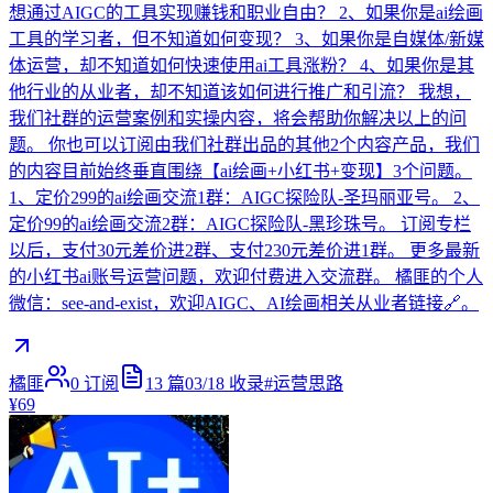
想通过AIGC的工具实现赚钱和职业自由？ 2、如果你是ai绘画
工具的学习者，但不知道如何变现？ 3、如果你是自媒体/新媒
体运营，却不知道如何快速使用ai工具涨粉？ 4、如果你是其
他行业的从业者，却不知道该如何进行推广和引流？ 我想，
我们社群的运营案例和实操内容，将会帮助你解决以上的问
题。 你也可以订阅由我们社群出品的其他2个内容产品，我们
的内容目前始终垂直围绕【ai绘画+小红书+变现】3个问题。
1、定价299的ai绘画交流1群：AIGC探险队-圣玛丽亚号。 2、
定价99的ai绘画交流2群：AIGC探险队-黑珍珠号。 订阅专栏
以后，支付30元差价进2群、支付230元差价进1群。 更多最新
的小红书ai账号运营问题，欢迎付费进入交流群。 橘匪的个人
微信：see-and-exist，欢迎AIGC、AI绘画相关从业者链接🔗。
橘匪
0
订阅
13
篇
03/18
收录
#
运营思路
¥69