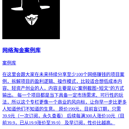
网络淘金案例库
案例库
在这里会跟大家在未来持续分享至少100个网络赚钱的项目案
例，拆解项目的盈利逻辑、操作模式，比较适合想低成本内
容、轻资产创业的人，内容主要是以“案例截图+短文”的方式
输出。 每一个项目都是当下具备一定市场需求、可行性的玩
法，所以这个专栏更像一个商业的风向标，让你早一步比更多
人知道他们不知道的生意。 原价199元，目前盲订期，只需
39.9元（一次订阅，永久查看） 后续每满300人涨价10元（目
前39.9，已从19.9涨价至39.9） 及早订阅，性价比越高。