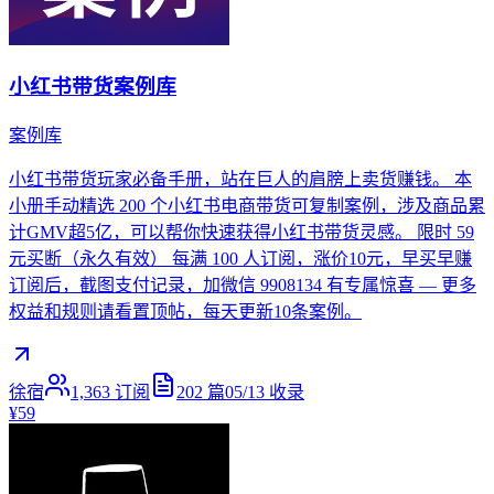
小红书带货案例库
案例库
小红书带货玩家必备手册，站在巨人的肩膀上卖货赚钱。 本
小册手动精选 200 个小红书电商带货可复制案例，涉及商品累
计GMV超5亿，可以帮你快速获得小红书带货灵感。 限时 59
元买断（永久有效） 每满 100 人订阅，涨价10元，早买早赚
订阅后，截图支付记录，加微信 9908134 有专属惊喜 — 更多
权益和规则请看置顶帖，每天更新10条案例。
徐宿
1,363
订阅
202
篇
05/13
收录
¥59