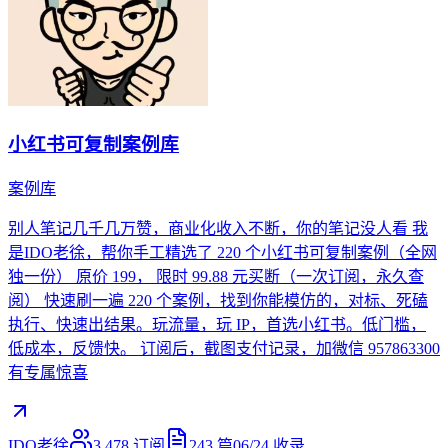
小红书可复制案例库
案例库
别人笔记几千几万赞，商业化收入不断，你的笔记没人看 我
是IDO老徐，帮你手工精选了 220 个小红书可复制案例（全网
独一份） 原价 199， 限时 99.88 元买断（一次订阅，永久查
阅） 快速刷一遍 220 个案例，找到你能模仿的，对标、死磕
执行、快速出结果。玩流量，玩 IP，首选小红书。低门槛，
低成本，反馈快。 订阅后，截图支付记录，加微信 957863300
有专属惊喜
IDO老徐
3,478
订阅
243
篇
06/24
收录