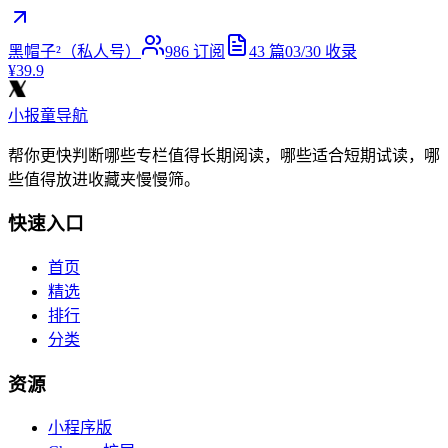
黑帽子²（私人号）
986
订阅
43
篇
03/30
收录
¥39.9
小报童导航
帮你更快判断哪些专栏值得长期阅读，哪些适合短期试读，哪
些值得放进收藏夹慢慢筛。
快速入口
首页
精选
排行
分类
资源
小程序版