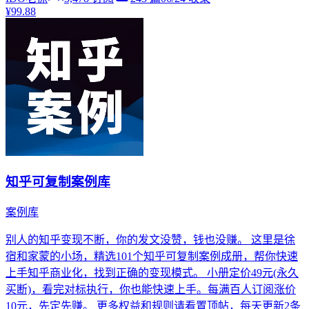
¥99.88
知乎可复制案例库
案例库
别人的知乎变现不断，你的发文没赞，钱也没赚。 这里是徐
宿和家蒙的小场，精选101个知乎可复制案例成册，帮你快速
上手知乎商业化，找到正确的变现模式。 小册定价49元(永久
买断)，看完对标执行，你也能快速上手。每满百人订阅涨价
10元，先定先赚。 更多权益和规则请看置顶帖，每天更新2条