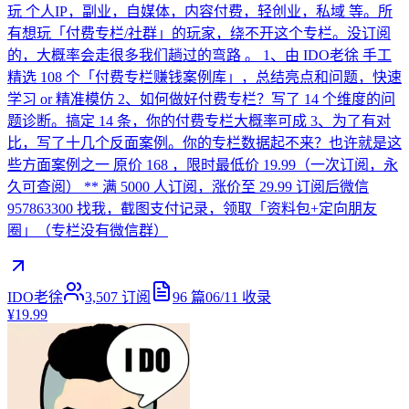
玩 个人IP，副业，自媒体，内容付费，轻创业，私域 等。所
有想玩「付费专栏/社群」的玩家，绕不开这个专栏。没订阅
的，大概率会走很多我们趟过的弯路 。 1、由 IDO老徐 手工
精选 108 个「付费专栏赚钱案例库」，总结亮点和问题，快速
学习 or 精准模仿 2、如何做好付费专栏？写了 14 个维度的问
题诊断。搞定 14 条，你的付费专栏大概率可成 3、为了有对
比，写了十几个反面案例。你的专栏数据起不来？也许就是这
些方面案例之一 原价 168 ，限时最低价 19.99（一次订阅，永
久可查阅） ** 满 5000 人订阅，涨价至 29.99 订阅后微信
957863300 找我，截图支付记录，领取「资料包+定向朋友
圈」（专栏没有微信群）
IDO老徐
3,507
订阅
96
篇
06/11
收录
¥19.99