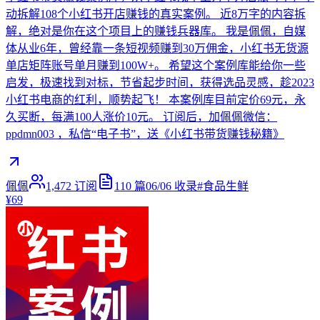
动拆解108个小红书开店赚钱的真实案例。 近8万字的内容拆
解，绝对是你在这个项目上的赚钱兵器库。 我是佩佩，自媒
体从业6年，曾经靠一条短视频赚到30万佣金，小红书无货源
单店矩阵账号单月赚到100W+。 希望这个案例库能给你一些
启发，极速找到对标，节省起步时间，获得选品灵感，趁2023
小红书电商的红利，顺势起飞！ 本案例库目前定价69元，永
久买断，每满100人涨价10元。 订阅后，加佩佩微信：
ppdmn003 ，私信“电子书”，送《小红书带货赚钱秘籍》
佩佩
1,472
订阅
110
篇
06/06
收录
#
食品生鲜
¥69