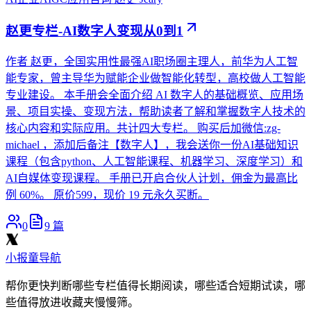
赵更专栏-AI数字人变现从0到1
作者 赵更，全国实用性最强AI职场圈主理人，前华为人工智
能专家，曾主导华为赋能企业做智能化转型，高校做人工智能
专业建设。 本手册会全面介绍 AI 数字人的基础概览、应用场
景、项目实操、变现方法，帮助读者了解和掌握数字人技术的
核心内容和实际应用。共计四大专栏。 购买后加微信:zg-
michael ，添加后备注【数字人】，我会送你一份AI基础知识
课程（包含python、人工智能课程、机器学习、深度学习）和
AI自媒体变现课程。 手册已开启合伙人计划，佣金为最高比
例 60%。 原价599，现价 19 元永久买断。
0
9
篇
小报童导航
帮你更快判断哪些专栏值得长期阅读，哪些适合短期试读，哪
些值得放进收藏夹慢慢筛。