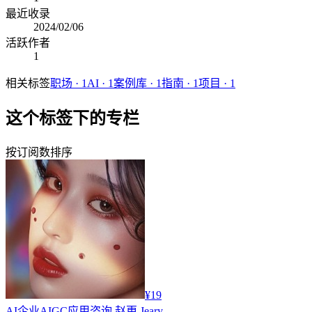
最近收录
2024/02/06
活跃作者
1
相关标签
职场
·
1
AI
·
1
案例库
·
1
指南
·
1
项目
·
1
这个标签下的专栏
按订阅数排序
¥19
AI
企业AIGC应用咨询 赵更 Jeary