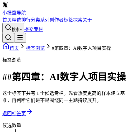
小报童导航
首页
精选
排行
分类
系列
创作者
标签
探索
关于
提交专栏
搜索
F
首页
标签浏览
#第四章：AI数字人项目实操
标签浏览
##第四章：AI数字人项目实操
这个标签下共有 1 个候选专栏。先看热度更高的样本建立基
准，再判断它们是不是围绕同一主题持续展开。
返回标签页
候选数量
1