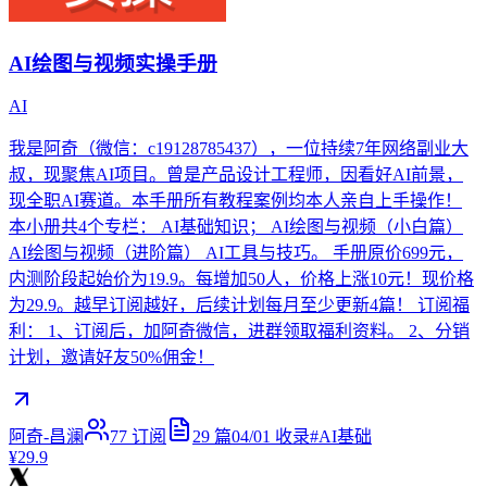
AI绘图与视频实操手册
AI
我是阿奇（微信：c19128785437），一位持续7年网络副业大
叔，现聚焦AI项目。曾是产品设计工程师，因看好AI前景，
现全职AI赛道。本手册所有教程案例均本人亲自上手操作！
本小册共4个专栏： AI基础知识； AI绘图与视频（小白篇）
AI绘图与视频（进阶篇） AI工具与技巧。 手册原价699元，
内测阶段起始价为19.9。每增加50人，价格上涨10元！现价格
为29.9。越早订阅越好，后续计划每月至少更新4篇！ 订阅福
利： 1、订阅后，加阿奇微信，进群领取福利资料。 2、分销
计划，邀请好友50%佣金！
阿奇-昌澜
77
订阅
29
篇
04/01
收录
#
AI基础
¥29.9