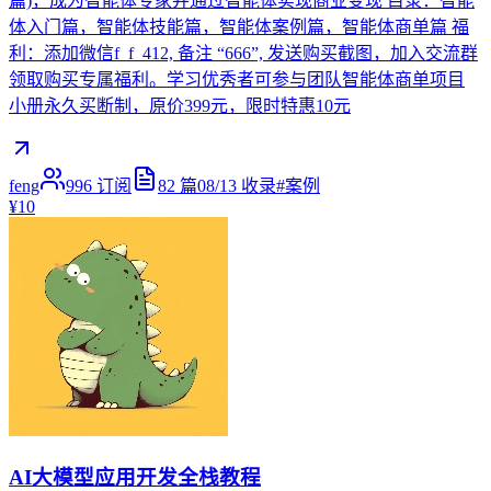
篇)，成为智能体专家并通过智能体实现商业变现 目录：智能
体入门篇，智能体技能篇，智能体案例篇，智能体商单篇 福
利：添加微信f_f_412, 备注 “666”, 发送购买截图，加入交流群
领取购买专属福利。学习优秀者可参与团队智能体商单项目
小册永久买断制，原价399元，限时特惠10元
feng
996
订阅
82
篇
08/13
收录
#
案例
¥10
AI大模型应用开发全栈教程