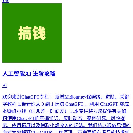
¥39
人工智能AI 进阶攻略
AI
欢迎来到ChatGPT专栏！ 新增Midjourney保姆级、进阶、关键
字教程 1.带着你从 0 到 1 玩赚 ChatGPT ，利用 ChatGPT 零成
本赚点小钱（信息差 + 时间差） 2.本专栏将为您提供有关如
何使用ChatGPT的基础知识、实时动态、案例研究、风险提
示、应用拓展以及赚取小额收入的玩法。我们将以通俗易懂的
方式为您解释ChatGPT的工作原理，不需要拥有深厚的技术知