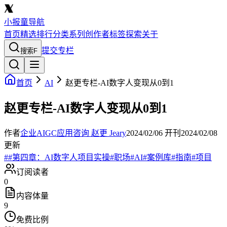
小报童导航
首页
精选
排行
分类
系列
创作者
标签
探索
关于
提交专栏
搜索
F
首页
AI
赵更专栏-AI数字人变现从0到1
赵更专栏-AI数字人变现从0到1
作者
企业AIGC应用咨询 赵更 Jeary
2024/02/06
开刊
2024/02/08
更新
#
#第四章：AI数字人项目实操
#
职场
#
AI
#
案例库
#
指南
#
项目
订阅读者
0
内容体量
9
免费比例