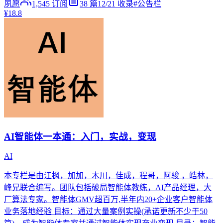
夙愿
1,545
订阅
38
篇
12/21
收录
#
公告栏
¥18.8
AI智能体一本通：入门，实战，变现
AI
本专栏是由江枫，加加，木川，佳成，程哥，阿骏 ，皓林，
峰兄联合编写。团队包括破局智能体教练，AI产品经理，大
厂算法专家。智能体GMV超百万,半年内20+企业客户智能体
业务落地经验 目标：通过大量案例实操(承诺更新不少于50