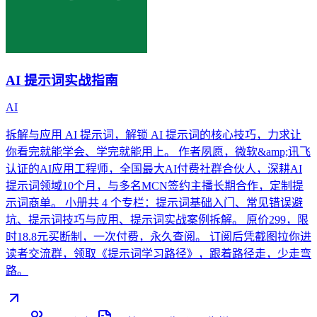
AI 提示词实战指南
AI
拆解与应用 AI 提示词，解锁 AI 提示词的核心技巧，力求让
你看完就能学会、学完就能用上。 作者夙愿，微软&amp;讯飞
认证的AI应用工程师，全国最大AI付费社群合伙人，深耕AI
提示词领域10个月，与多名MCN签约主播长期合作，定制提
示词商单。 小册共 4 个专栏：提示词基础入门、常见错误避
坑、提示词技巧与应用、提示词实战案例拆解。 原价299，限
时18.8元买断制，一次付费，永久查阅。 订阅后凭截图拉你进
读者交流群，领取《提示词学习路径》，跟着路径走，少走弯
路。