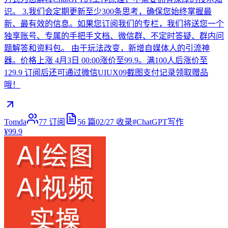
识。 3.我们会定期更新至少300条思考，确保您始终掌握最
新、最有效的信息。如果您订阅我们的专栏，我们将送您一个
独享账号、专属的手把手文档、微信群、不定时答疑、群内问
题解答和资料包。 由于玩法改变，新增自媒体人的引流神
器。价格上涨 4月3日 00:00涨价至99.9。满100人后涨价至
129.9 订阅后还可通过微信UIUX09截图支付记录领取赠品
哦！
Tomda
77
订阅
56
篇
02/27
收录
#
ChatGPT写作
¥99.9