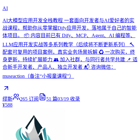
AI
AI大模型应用开发全栈教程 一套面向开发者与AI爱好者的实
战课程，帮助你从零掌握Dify应用开发，落地属于自己的智能
体项目。 📦 内容目前已有 Dify、MCP、Agent、AI 编程等、
LLM应用开发实战等多系列教学（后续将不断更新系列） 🔨
配套可复用的项目案例，真实业务场景拆解 ♻️ 一次购买，终
身更新，持续扩展能力 👥 加入社群，与同行者共学共建 📌 适
合新手开发者、产品人、独立开发者 📬 咨询微信：
museaction（备注“小报童课程”）
缪斯
265
订阅
51
篇
03/19
收录
¥588