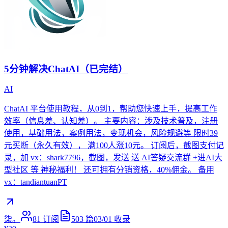
5分钟解决ChatAI（已完结）
AI
ChatAI 平台使用教程，从0到1，帮助您快速上手，提高工作
效率（信息差、认知差）。 主要内容：涉及技术普及，注册
使用，基础用法，案例用法，变现机会，风险规避等 限时39
元买断（永久有效）， 满100人涨10元。 订阅后，截图支付记
录，加 vx：shark7796，截图，发送 送 AI答疑交流群 +进AI大
型社区 等 神秘福利！ 还可拥有分销资格，40%佣金。 备用
vx：tandiantuanPT
柒。
81
订阅
503
篇
03/01
收录