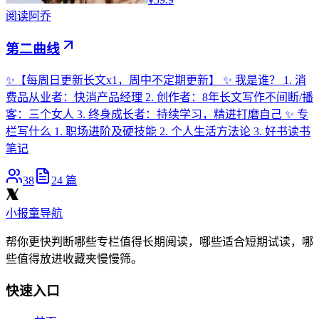
阅读
阿乔
第二曲线
✨【每周日更新长文x1，周中不定期更新】 ✨ 我是谁？ 1. 消
费品从业者：快消产品经理 2. 创作者：8年长文写作不间断/播
客：三个女人 3. 终身成长者：持续学习，精进打磨自己 ✨ 专
栏写什么 1. 职场进阶及硬技能 2. 个人生活方法论 3. 好书读书
笔记
38
24
篇
小报童导航
帮你更快判断哪些专栏值得长期阅读，哪些适合短期试读，哪
些值得放进收藏夹慢慢筛。
快速入口