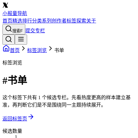
小报童导航
首页
精选
排行
分类
系列
创作者
标签
探索
关于
提交专栏
搜索
F
首页
标签浏览
书单
标签浏览
#书单
这个标签下共有 1 个候选专栏。先看热度更高的样本建立基
准，再判断它们是不是围绕同一主题持续展开。
返回标签页
候选数量
1