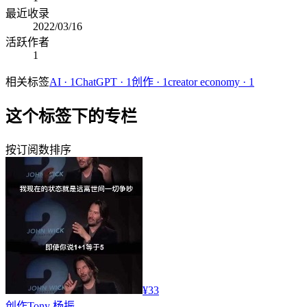
最近收录
2022/03/16
活跃作者
1
相关标签
AI
·
1
ChatGPT
·
1
创作
·
1
creator economy
·
1
这个标签下的专栏
按订阅数排序
¥33
创作
Tony 杨振