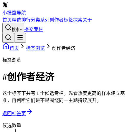
小报童导航
首页
精选
排行
分类
系列
创作者
标签
探索
关于
提交专栏
搜索
F
首页
标签浏览
创作者经济
标签浏览
#创作者经济
这个标签下共有 1 个候选专栏。先看热度更高的样本建立基
准，再判断它们是不是围绕同一主题持续展开。
返回标签页
候选数量
1