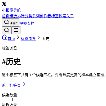
小报童导航
首页
精选
排行
分类
系列
创作者
标签
探索
关于
提交专栏
搜索
F
首页
标签浏览
历史
标签浏览
#历史
这个标签下共有 1 个候选专栏。先看热度更高的样本建立基
返回标签页
候选数量
1
最近收录