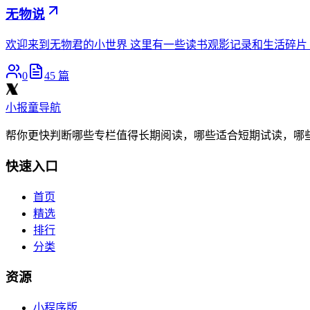
无物说
欢迎来到无物君的小世界 这里有一些读书观影记录和生活碎片 这
0
45
篇
小报童导航
帮你更快判断哪些专栏值得长期阅读，哪些适合短期试读，哪
快速入口
首页
精选
排行
分类
资源
小程序版