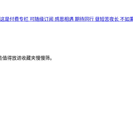
是付费专栏 可随缘订阅 感恩相遇 期待同行 昼短苦夜长 不如
些值得放进收藏夹慢慢筛。