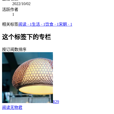
2022/10/02
活跃作者
1
相关标签
阅读
·
1
生活
·
1
饮食
·
1
宋朝
·
1
这个标签下的专栏
按订阅数排序
¥29
阅读
无物君