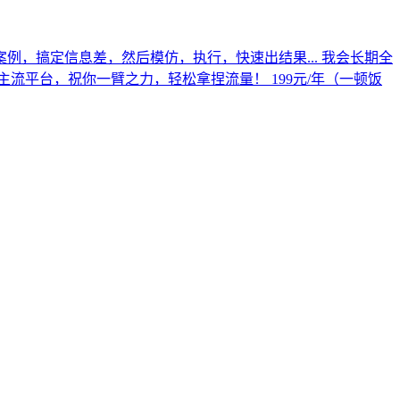
，搞定信息差，然后模仿，执行，快速出结果... 我会长期全
平台，祝你一臂之力，轻松拿捏流量！ 199元/年（一顿饭