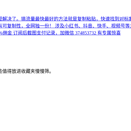
解决了。搞流量最快最好的方法就是复制粘贴，快速找到对标案例
可复制性，全网独一份！ 涉及小红书、抖音、快手、视频号等主流
金 订阅后截图支付记录，加微信 374853732 有专属惊喜
些值得放进收藏夹慢慢筛。