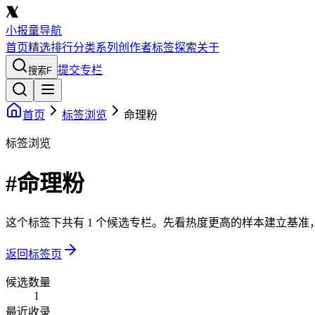
小报童导航
首页
精选
排行
分类
系列
创作者
标签
探索
关于
提交专栏
搜索
F
首页
标签浏览
命理粉
标签浏览
#命理粉
这个标签下共有 1 个候选专栏。先看热度更高的样本建立基
返回标签页
候选数量
1
最近收录