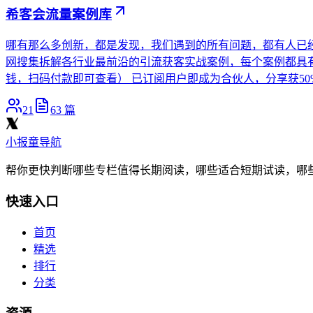
希客会流量案例库
哪有那么多创新，都是发现，我们遇到的所有问题，都有人已经
网搜集拆解各行业最前沿的引流获客实战案例，每个案例都具有
钱，扫码付款即可查看） 已订阅用户即成为合伙人，分享获50%佣
21
63
篇
小报童导航
帮你更快判断哪些专栏值得长期阅读，哪些适合短期试读，哪
快速入口
首页
精选
排行
分类