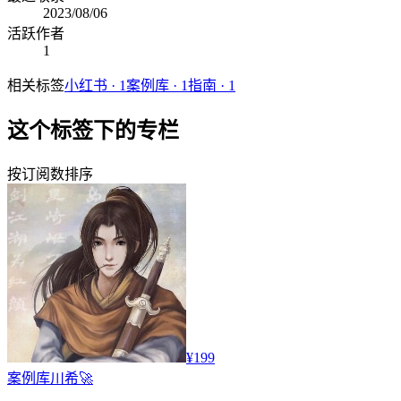
2023/08/06
活跃作者
1
相关标签
小红书
·
1
案例库
·
1
指南
·
1
这个标签下的专栏
按订阅数排序
¥199
案例库
川希🚀