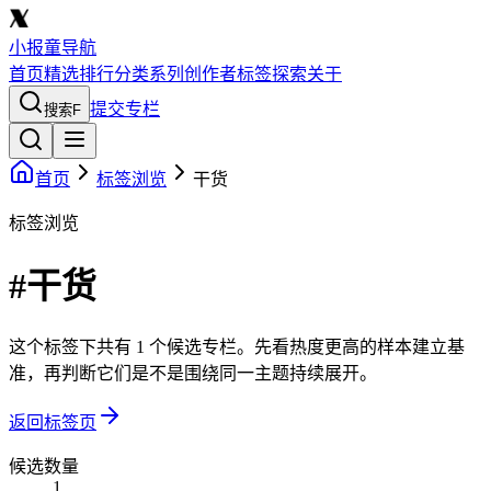
小报童导航
首页
精选
排行
分类
系列
创作者
标签
探索
关于
提交专栏
搜索
F
首页
标签浏览
干货
标签浏览
#干货
这个标签下共有 1 个候选专栏。先看热度更高的样本建立基
准，再判断它们是不是围绕同一主题持续展开。
返回标签页
候选数量
1