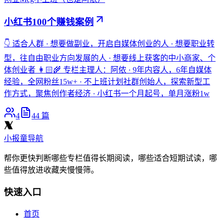
小红书100个赚钱案例
👇 适合人群 · 想要做副业，开启自媒体创业的人 · 想要职业转
型，往自由职业方向发展的人 · 想要线上获客的中小商家、个
体创业者 👩🏻‍🌾 专栏主理人：阿侬 · 9年内容人，6年自媒体
经验，全网粉丝15w+ · 不上班计划社群创始人，探索新型工
作方式，聚焦创作者经济 · 小红书一个月起号，单月涨粉1w
4
44
篇
小报童导航
帮你更快判断哪些专栏值得长期阅读，哪些适合短期试读，哪
些值得放进收藏夹慢慢筛。
快速入口
首页