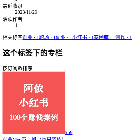
最近收录
2023/11/20
活跃作者
1
相关标签
创业
·
1
职场
·
1
副业
·
1
小红书
·
1
案例库
·
1
创作
·
1
这个标签下的专栏
按订阅数排序
¥59
创业
Meg不上班（也是阿侬）