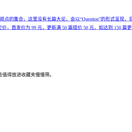
人思想与观点的集合，这里没有长篇大论，会以“Question”的形式呈现，目
，首发价为 99 元，更新满 50 篇提价 50 元，如达到 150 篇
些值得放进收藏夹慢慢筛。