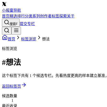
小报童导航
首页
精选
排行
分类
系列
创作者
标签
探索
关于
提交专栏
搜索
F
首页
标签浏览
想法
标签浏览
#想法
这个标签下共有 1 个候选专栏。先看热度更高的样本建立基
返回标签页
候选数量
1
最近收录