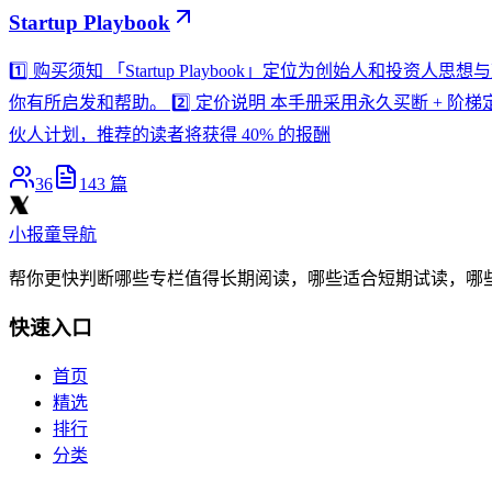
Startup Playbook
1️⃣ 购买须知 「Startup Playbook」定位为创始人和投资
你有所启发和帮助。 2️⃣ 定价说明 本手册采用永久买断 + 阶梯定价
伙人计划，推荐的读者将获得 40% 的报酬
36
143
篇
小报童导航
帮你更快判断哪些专栏值得长期阅读，哪些适合短期试读，哪
快速入口
首页
精选
排行
分类