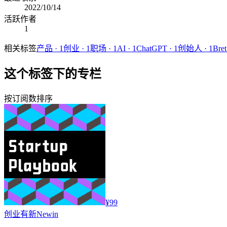
2022/10/14
活跃作者
1
相关标签
产品
·
1
创业
·
1
职场
·
1
AI
·
1
ChatGPT
·
1
创始人
·
1
Bret
这个标签下的专栏
按订阅数排序
¥99
创业
有新Newin