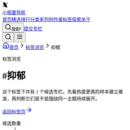
小报童导航
首页
精选
排行
分类
系列
创作者
标签
探索
关于
提交专栏
搜索
F
首页
标签浏览
抑郁
标签浏览
#抑郁
这个标签下共有 1 个候选专栏。先看热度更高的样本建立基
准，再判断它们是不是围绕同一主题持续展开。
返回标签页
候选数量
1