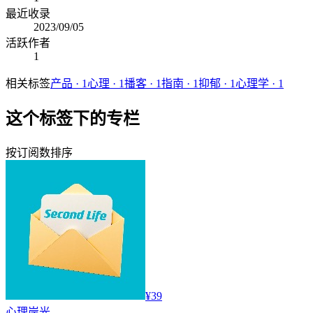
最近收录
2023/09/05
活跃作者
1
相关标签
产品
·
1
心理
·
1
播客
·
1
指南
·
1
抑郁
·
1
心理学
·
1
这个标签下的专栏
按订阅数排序
¥39
心理
岸光