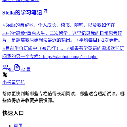
Stella的学习笔记
⭐️Stella的自留地，个人成长、读书、随笔，以及我如何在
30+的“高龄”重启人生，二次留学。这里记录我的日常思考碎
片，是距离我原始想法最近的输出。 ⭐️平均每周1~2次更新。
⭐️目前半价订阅中（99元/年）。 ⭐️如果有学英语的需求欢迎订
阅我的另一个专栏：https://xiaobot.com/p/stellaphd
95
82
篇
小报童导航
帮你更快判断哪些专栏值得长期阅读，哪些适合短期试读，哪
些值得放进收藏夹慢慢筛。
快速入口
首页