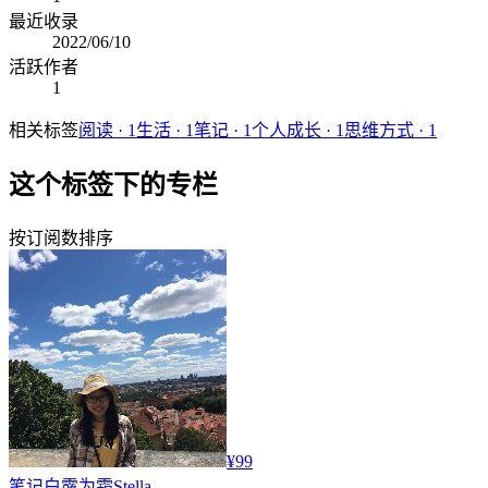
最近收录
2022/06/10
活跃作者
1
相关标签
阅读
·
1
生活
·
1
笔记
·
1
个人成长
·
1
思维方式
·
1
这个标签下的专栏
按订阅数排序
¥99
笔记
白露为霜Stella