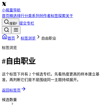
小报童导航
首页
精选
排行
分类
系列
创作者
标签
探索
关于
提交专栏
搜索
F
首页
标签浏览
自由职业
标签浏览
#自由职业
这个标签下共有 2 个候选专栏。先看热度更高的样本建立基
准，再判断它们是不是围绕同一主题持续展开。
返回标签页
候选数量
2