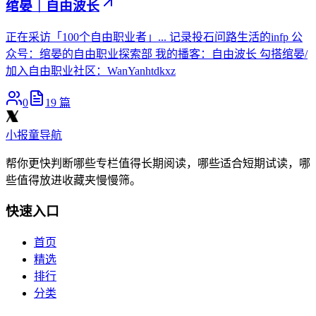
绾晏｜自由波长
正在采访「100个自由职业者」... 记录投石问路生活的infp 公
众号：绾晏的自由职业探索部 我的播客：自由波长 勾搭绾晏/
加入自由职业社区：WanYanhtdkxz
0
19
篇
小报童导航
帮你更快判断哪些专栏值得长期阅读，哪些适合短期试读，哪
些值得放进收藏夹慢慢筛。
快速入口
首页
精选
排行
分类