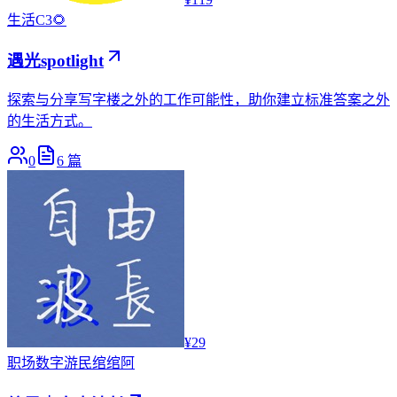
生活
C3🌻
遇光spotlight
探索与分享写字楼之外的工作可能性，助你建立标准答案之外
的生活方式。
0
6
篇
¥29
职场
数字游民绾绾阿