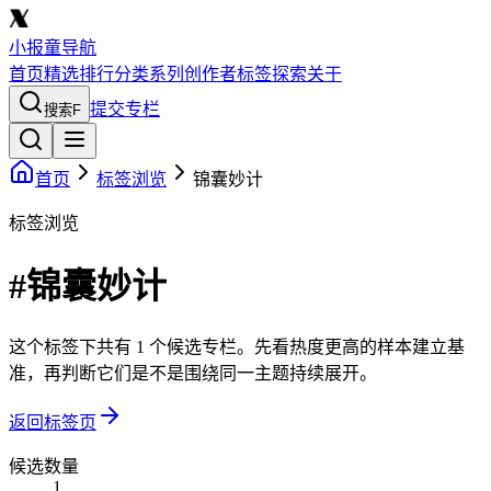
小报童导航
首页
精选
排行
分类
系列
创作者
标签
探索
关于
提交专栏
搜索
F
首页
标签浏览
锦囊妙计
标签浏览
#锦囊妙计
这个标签下共有 1 个候选专栏。先看热度更高的样本建立基
准，再判断它们是不是围绕同一主题持续展开。
返回标签页
候选数量
1