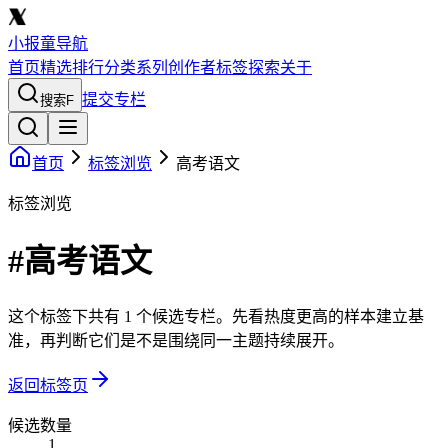
小报童导航
首页
精选
排行
分类
系列
创作者
标签
探索
关于
提交专栏
搜索
F
首页
标签浏览
高考语文
标签浏览
#高考语文
这个标签下共有 1 个候选专栏。先看热度更高的样本建立基
准，再判断它们是不是围绕同一主题持续展开。
返回标签页
候选数量
1