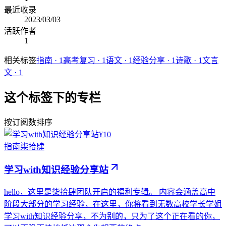
最近收录
2023/03/03
活跃作者
1
相关标签
指南
·
1
高考复习
·
1
语文
·
1
经验分享
·
1
诗歌
·
1
文言
文
·
1
这个标签下的专栏
按订阅数排序
¥10
指南
柒拾肆
学习with知识经验分享站
hello，这里是柒拾肆团队开启的福利专辑。 内容会涵盖高中
阶段大部分的学习经验，在这里，你将看到无数高校学长学姐
学习with知识经验分享，不为别的，只为了这个正在看的你，