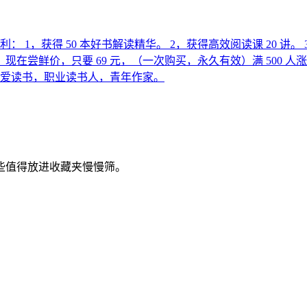
 1，获得 50 本好书解读精华。 2，获得高效阅读课 20 讲。 
现在尝鲜价，只要 69 元，（一次购买，永久有效）满 500 人涨价 
主爱读书，职业读书人，青年作家。
些值得放进收藏夹慢慢筛。