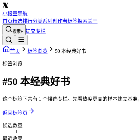
小报童导航
首页
精选
排行
分类
系列
创作者
标签
探索
关于
提交专栏
搜索
F
首页
标签浏览
50 本经典好书
标签浏览
#50 本经典好书
这个标签下共有 1 个候选专栏。先看热度更高的样本建立基
返回标签页
候选数量
1
最近收录