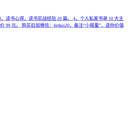
3，读书心得，读书实战经验 20 篇。 4，个人私家书单 10 大主
99 元。 购买后加微信：beiluo20，备注“小报童”，送你价值